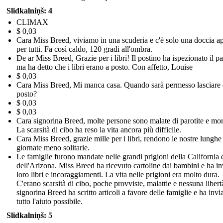
Slidkalniņš: 4
CLIMAX
$ 0,03
Cara Miss Breed, viviamo in una scuderia e c'è solo una doccia ap
per tutti. Fa così caldo, 120 gradi all'ombra.
De ar Miss Breed, Grazie per i libri! Il postino ha ispezionato il p
ma ha detto che i libri erano a posto. Con affetto, Louise
$ 0,03
Cara Miss Breed, Mi manca casa. Quando sarà permesso lasciare 
posto?
$ 0,03
$ 0,03
Cara signorina Breed, molte persone sono malate di parotite e mor
La scarsità di cibo ha reso la vita ancora più difficile.
Cara Miss Breed, grazie mille per i libri, rendono le nostre lunghe
giornate meno solitarie.
Le famiglie furono mandate nelle grandi prigioni della California 
dell'Arizona. Miss Breed ha ricevuto cartoline dai bambini e ha in
loro libri e incoraggiamenti. La vita nelle prigioni era molto dura.
C'erano scarsità di cibo, poche provviste, malattie e nessuna libert
signorina Breed ha scritto articoli a favore delle famiglie e ha invi
tutto l'aiuto possibile.
Slidkalniņš: 5