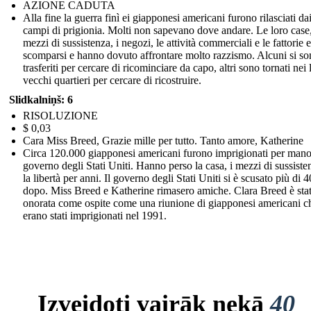
AZIONE CADUTA
Alla fine la guerra finì ei giapponesi americani furono rilasciati da
campi di prigionia. Molti non sapevano dove andare. Le loro case,
mezzi di sussistenza, i negozi, le attività commerciali e le fattorie 
scomparsi e hanno dovuto affrontare molto razzismo. Alcuni si s
trasferiti per cercare di ricominciare da capo, altri sono tornati nei 
vecchi quartieri per cercare di ricostruire.
Slidkalniņš: 6
RISOLUZIONE
$ 0,03
Cara Miss Breed, Grazie mille per tutto. Tanto amore, Katherine
Circa 120.000 giapponesi americani furono imprigionati per mano
governo degli Stati Uniti. Hanno perso la casa, i mezzi di sussiste
la libertà per anni. Il governo degli Stati Uniti si è scusato più di 
dopo. Miss Breed e Katherine rimasero amiche. Clara Breed è sta
onorata come ospite come una riunione di giapponesi americani c
erano stati imprigionati nel 1991.
Izveidoti vairāk nekā
40