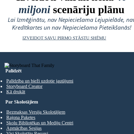
miljoni
scenāriju plānu
Lai Izmēģinātu, nav Nepieciešama Lejupielāde, na
Kredītkartes un nav Nepieciešama Pieteikšanās!
IZVEIDOT SAVU PIRMO STĀSTU SHĒMU
Palīdzēt
Palīdzība un bieži uzdotie jautājumi
Storyboard Creator
Kā drukāt
Par Skolotājiem
Bezmaksas Versija Skolotājiem
Rajona Paketes
Skolu Bibliotēkas un Mediju Centri
Apmācības Sesijas
Visi Skolotāju Resursi