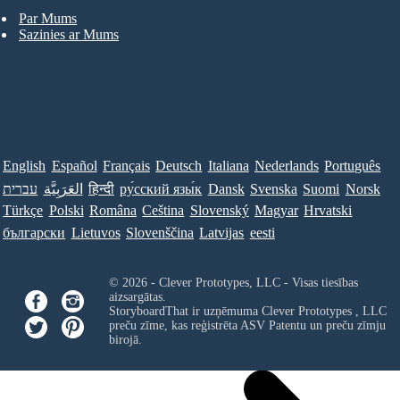
Par Mums
Sazinies ar Mums
English
Español
Français
Deutsch
Italiana
Nederlands
Português
עברית
العَرَبِيَّة
हिन्दी
ру́сский язы́к
Dansk
Svenska
Suomi
Norsk
Türkçe
Polski
Româna
Ceština
Slovenský
Magyar
Hrvatski
български
Lietuvos
Slovenščina
Latvijas
eesti
© 2026 - Clever Prototypes, LLC - Visas tiesības
aizsargātas.
StoryboardThat ir uzņēmuma
Clever Prototypes , LLC
preču zīme, kas reģistrēta ASV Patentu un preču zīmju
birojā.