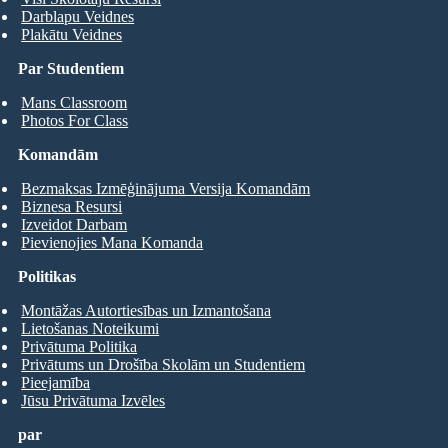
Darblapu Veidnes
Plakātu Veidnes
Par Studentiem
Mans Classroom
Photos For Class
Komandām
Bezmaksas Izmēģinājuma Versija Komandām
Biznesa Resursi
Izveidot Darbam
Pievienojies Mana Komanda
Politikas
Montāžas Autortiesības un Izmantošana
Lietošanas Noteikumi
Privātuma Politika
Privātums un Drošība Skolām un Studentiem
Pieejamība
Jūsu Privātuma Izvēles
par