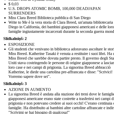
$ 0,03
U.S. DROPS ATOMIC BOMB, 100,000 DEADJAPAN
SURRENDERS
Miss Clara Breed Biblioteca pubblica di San Diego
Write to Me è la vera storia di Clara Breed, un'amata bibliotecaria
Diego in California, dei bambini giapponesi americani e delle loro
famiglie ingiustamente incarcerati durante la seconda guerra mond
Slidkalniņš: 2
ESPOSIZIONE
Gli studenti che venivano in biblioteca adoravano ascoltare le stor
Miss Breed. Katherine Tasaki è venuta a restituire i suoi libri. Ha 
Miss Breed che sarebbe dovuta partire presto. Il governo degli Sta
Uniti stava costringendo le persone di origine giapponese a lasciar
loro case e nei campi di prigionia. La signorina Breed abbracciò
Katherine, le diede una cartolina pre-affrancata e disse: "Scrivici!
Vorremo sapere dove sei".
Slidkalniņš: 3
AZIONE IN AUMENTO
La signorina Breed è andata alla stazione dei treni dove le famigli
giapponesi americane erano state costrette a trasferirsi nei campi d
prigionia e non potevano credere ai suoi occhi! C'erano centinaia 
famiglie. Ha distribuito ai bambini altre cartoline affrancate e indir
"Scrivimi se hai bisogno di qualcosa!"