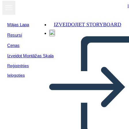
IZVEIDOJIET STORYBOARD
Mājas Lapa
Resursi
Cenas
Izveidot Montāžas Skala
Reģistrēties
Ielogoties