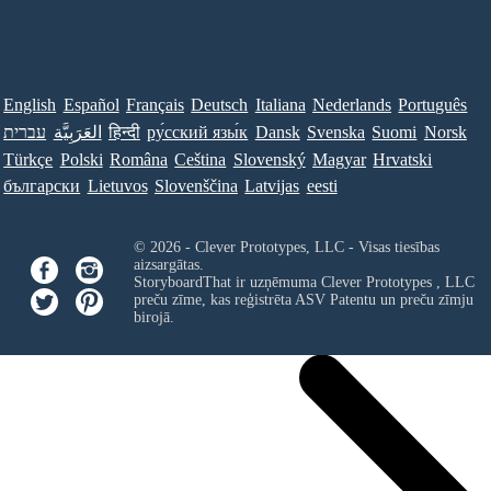
English
Español
Français
Deutsch
Italiana
Nederlands
Português
עברית
العَرَبِيَّة
हिन्दी
ру́сский язы́к
Dansk
Svenska
Suomi
Norsk
Türkçe
Polski
Româna
Ceština
Slovenský
Magyar
Hrvatski
български
Lietuvos
Slovenščina
Latvijas
eesti
© 2026 - Clever Prototypes, LLC - Visas tiesības
aizsargātas.
StoryboardThat ir uzņēmuma
Clever Prototypes , LLC
preču zīme, kas reģistrēta ASV Patentu un preču zīmju
birojā.