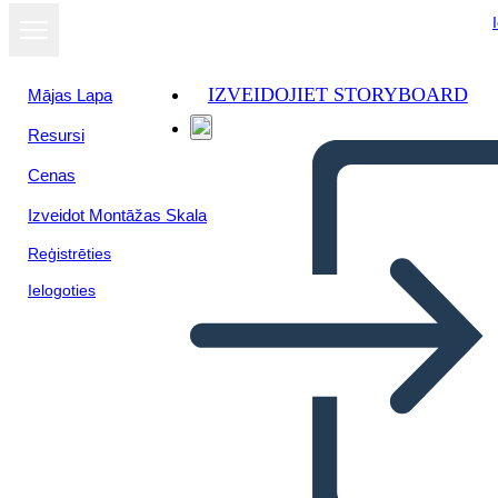
IZVEIDOJIET STORYBOARD
Mājas Lapa
Resursi
Cenas
Izveidot Montāžas Skala
Reģistrēties
Ielogoties