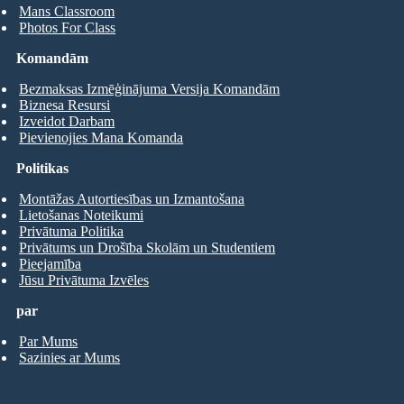
Mans Classroom
Photos For Class
Komandām
Bezmaksas Izmēģinājuma Versija Komandām
Biznesa Resursi
Izveidot Darbam
Pievienojies Mana Komanda
Politikas
Montāžas Autortiesības un Izmantošana
Lietošanas Noteikumi
Privātuma Politika
Privātums un Drošība Skolām un Studentiem
Pieejamība
Jūsu Privātuma Izvēles
par
Par Mums
Sazinies ar Mums