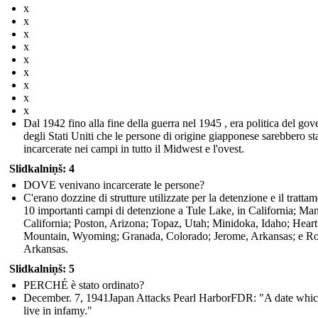
x
x
x
x
x
x
x
x
x
Dal 1942 fino alla fine della guerra nel 1945 , era politica del gov
degli Stati Uniti che le persone di origine giapponese sarebbero st
incarcerate nei campi in tutto il Midwest e l'ovest.
Slidkalniņš: 4
DOVE venivano incarcerate le persone?
C'erano dozzine di strutture utilizzate per la detenzione e il tratta
10 importanti campi di detenzione a Tule Lake, in California; Ma
California; Poston, Arizona; Topaz, Utah; Minidoka, Idaho; Heart
Mountain, Wyoming; Granada, Colorado; Jerome, Arkansas; e R
Arkansas.
Slidkalniņš: 5
PERCHÉ è stato ordinato?
December. 7, 1941Japan Attacks Pearl HarborFDR: "A date whic
live in infamy."