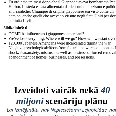
Fu ordinato tre mesi dopo che il Giappone aveva bombardato Pea
Harbor. L'isteria è stata alimentata da decenni di razzismo e politi
anti-asiatiche. Chiunque di origine giapponese era visto come un
nemico, anche quelli che avevano vissuto negli Stati Uniti per de
per tutta la vita.
Slidkalniņš: 6
COME ha influenzato i giapponesi americani?
We've lost everything. Where will we go? How will we start over
120,000 Japanese Americans were incarcerated during the war.
Negative psychologicaleffects from the trauma were common suc
shock, fear,anxiety, mistrust, as well asthe stress of forced remova
abandonment of homes, businesses, and possessions.
Izveidoti vairāk nekā
40
miljoni
scenāriju plānu
Lai Izmēģinātu, nav Nepieciešama Lejupielāde, na