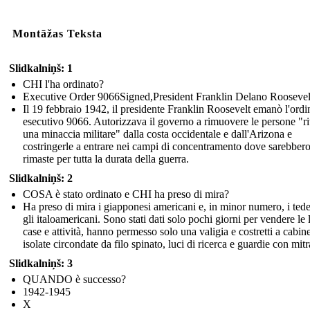
Montāžas Teksta
Slidkalniņš: 1
CHI l'ha ordinato?
Executive Order 9066Signed,President Franklin Delano Roosevel
Il 19 febbraio 1942, il presidente Franklin Roosevelt emanò l'ordi
esecutivo 9066. Autorizzava il governo a rimuovere le persone "ri
una minaccia militare" dalla costa occidentale e dall'Arizona e
costringerle a entrare nei campi di concentramento dove sarebber
rimaste per tutta la durata della guerra.
Slidkalniņš: 2
COSA è stato ordinato e CHI ha preso di mira?
Ha preso di mira i giapponesi americani e, in minor numero, i tede
gli italoamericani. Sono stati dati solo pochi giorni per vendere le 
case e attività, hanno permesso solo una valigia e costretti a cabin
isolate circondate da filo spinato, luci di ricerca e guardie con mitr
Slidkalniņš: 3
QUANDO è successo?
1942-1945
X