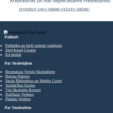
Kredītkartes un nav Nepieciešama Pieteikšanās!
IZVEIDOT SAVU PIRMO STĀSTU SHĒMU
Palīdzēt
Palīdzība un bieži uzdotie jautājumi
Storyboard Creator
Kā drukāt
Par Skolotājiem
Bezmaksas Versija Skolotājiem
Rajona Paketes
Skolu Bibliotēkas un Mediju Centri
Apmācības Sesijas
Visi Skolotāju Resursi
Darblapu Veidnes
Plakātu Veidnes
Par Studentiem