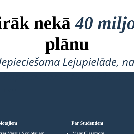
airāk nekā
40 milj
plānu
Nepieciešama Lejupielāde, na
Nepieciešama Pieteikšanās!
 SHĒMU
lotājiem
Par Studentiem
as Versija Skolotājiem
Mans Classroom