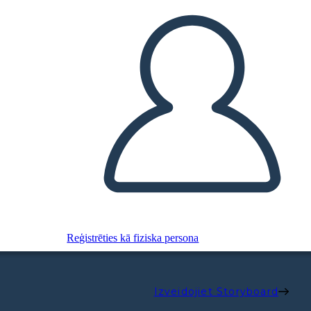
Reģistrēties kā fiziska persona
Izveidojiet Storyboard