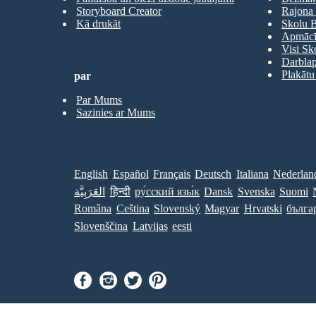
Storyboard Creator
Rajona 
Kā drukāt
Skolu B
Apmācīb
Visi Sk
Darbla
Plakātu
par
Par Mums
Sazinies ar Mums
English
Español
Français
Deutsch
Italiana
Nederlan
العَرَبِيَّة
हिन्दी
ру́сский язы́к
Dansk
Svenska
Suomi
Româna
Ceština
Slovenský
Magyar
Hrvatski
бълга
Slovenščina
Latvijas
eesti