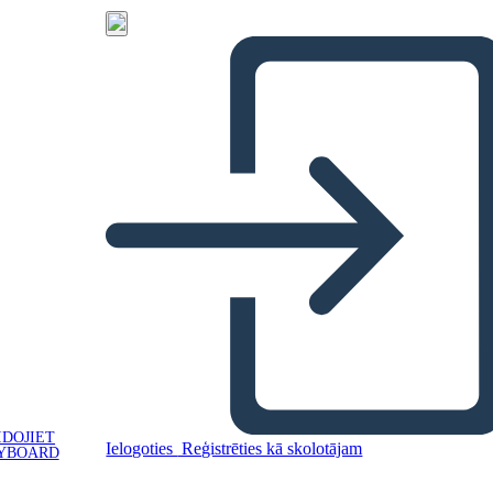
IDOJIET
Ielogoties
Reģistrēties kā skolotājam
YBOARD