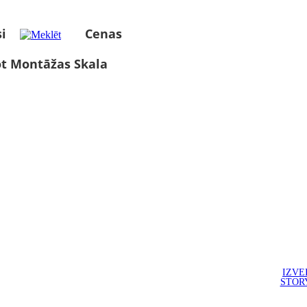
i
Cenas
ot Montāžas Skala
IZVE
STOR