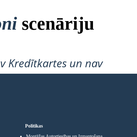
oni
scenāriju
v Kredītkartes un nav
Politikas
Montāžas Autortiesības un Izmantošana