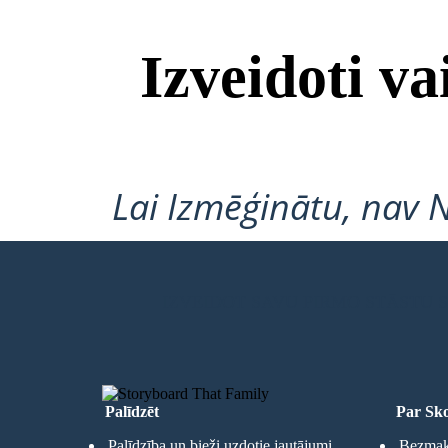
Izveidoti v
Lai Izmēģinātu, nav 
IZVEIDOT SAVU PIRMO STĀSTU
Palīdzēt
Par Sko
Palīdzība un bieži uzdotie jautājumi
Bezmaks