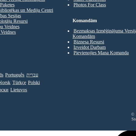
Paketes
Photos For Class
ibliotēkas un Mediju Centri
as Sesijas
Komandām
olotāju Resursi
pu Veidnes
Bezmaksas Izmēģinājuma Versij
 Veidnes
Komandām
Biznesa Resursi
Izveidot Darbam
Pievienojies Mana Komanda
ds
Português
עברית
Norsk
Türkçe
Polski
рски
Lietuvos
© 
St