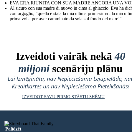
EVA ERA RIUNITA CON SUA MADRE ANCORA UNA VO
Al sicuro con sua madre di nuovo in cima al ghiaccio, Eva ha dich
con orgoglio, "quella è stata la mia ultima primissima - la mia ulti
prima volta per aver camminato da sola sul fondo del mare!"
Izveidoti vairāk nekā
40
miljoni
scenāriju plānu
Lai Izmēģinātu, nav Nepieciešama Lejupielāde, na
Kredītkartes un nav Nepieciešama Pieteikšanās!
IZVEIDOT SAVU PIRMO STĀSTU SHĒMU
Palīdzēt