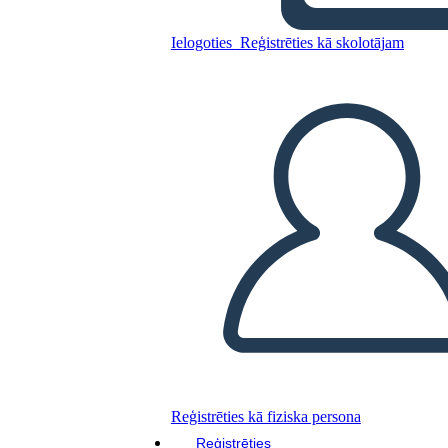
Andrews
Ielogoties
Reģistrēties kā skolotājam
Kopējiet šo stāstu tabulu
IZVEIDOT STĀSTU SHĒMU
ATSKAŅOT SLAIDRĀDI
IZLASI MAN
Reģistrēties kā fiziska persona
Reģistrēties