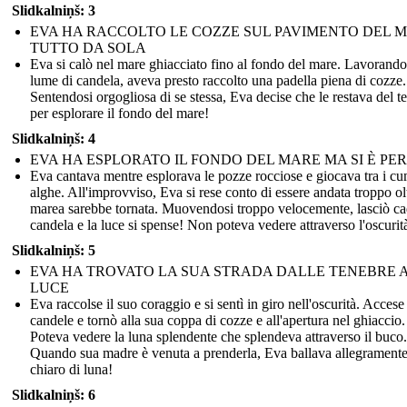
Slidkalniņš: 3
EVA HA RACCOLTO LE COZZE SUL PAVIMENTO DEL 
TUTTO DA SOLA
Eva si calò nel mare ghiacciato fino al fondo del mare. Lavorando
lume di candela, aveva presto raccolto una padella piena di cozze.
Sentendosi orgogliosa di se stessa, Eva decise che le restava del 
per esplorare il fondo del mare!
Slidkalniņš: 4
EVA HA ESPLORATO IL FONDO DEL MARE MA SI È PER
Eva cantava mentre esplorava le pozze rocciose e giocava tra i cu
alghe. All'improvviso, Eva si rese conto di essere andata troppo ol
marea sarebbe tornata. Muovendosi troppo velocemente, lasciò ca
candela e la luce si spense! Non poteva vedere attraverso l'oscurit
Slidkalniņš: 5
EVA HA TROVATO LA SUA STRADA DALLE TENEBRE 
LUCE
Eva raccolse il suo coraggio e si sentì in giro nell'oscurità. Accese
candele e tornò alla sua coppa di cozze e all'apertura nel ghiaccio.
Poteva vedere la luna splendente che splendeva attraverso il buco.
Quando sua madre è venuta a prenderla, Eva ballava allegramente
chiaro di luna!
Slidkalniņš: 6