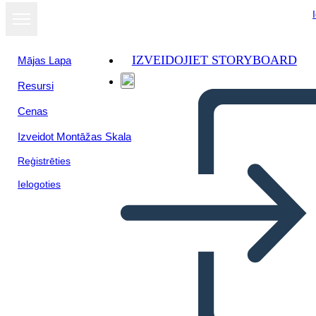
IZVEIDOJIET STORYBOARD
Mājas Lapa
Resursi
Cenas
Izveidot Montāžas Skala
Reģistrēties
Ielogoties
L'ultima Prima Volta di Jan