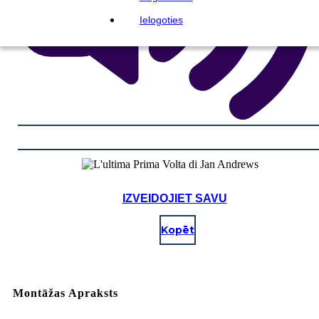
Ielogoties
IZVEIDOJIET SAVU
Kopēt
Montāžas Apraksts