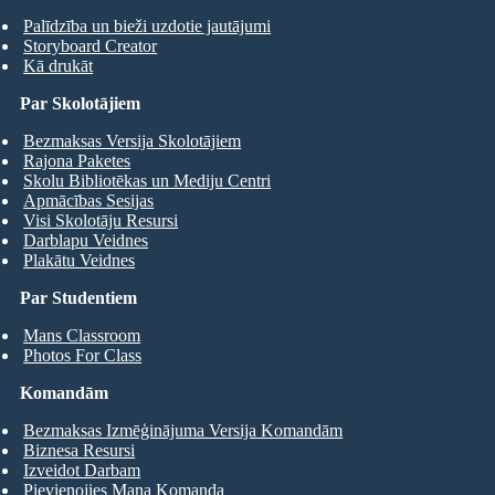
Palīdzība un bieži uzdotie jautājumi
Storyboard Creator
Kā drukāt
Par Skolotājiem
Bezmaksas Versija Skolotājiem
Rajona Paketes
Skolu Bibliotēkas un Mediju Centri
Apmācības Sesijas
Visi Skolotāju Resursi
Darblapu Veidnes
Plakātu Veidnes
Par Studentiem
Mans Classroom
Photos For Class
Komandām
Bezmaksas Izmēģinājuma Versija Komandām
Biznesa Resursi
Izveidot Darbam
Pievienojies Mana Komanda