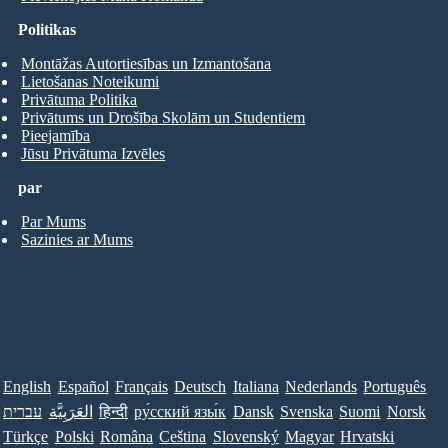
Politikas
Montāžas Autortiesības un Izmantošana
Lietošanas Noteikumi
Privātuma Politika
Privātums un Drošība Skolām un Studentiem
Pieejamība
Jūsu Privātuma Izvēles
par
Par Mums
Sazinies ar Mums
English
Español
Français
Deutsch
Italiana
Nederlands
Português
עברית
العَرَبِيَّة
हिन्दी
ру́сский язы́к
Dansk
Svenska
Suomi
Norsk
Türkçe
Polski
Româna
Ceština
Slovenský
Magyar
Hrvatski