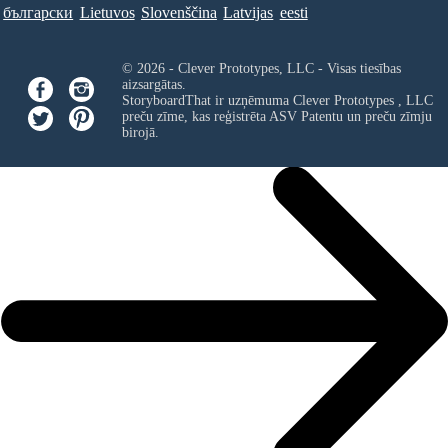
български
Lietuvos
Slovenščina
Latvijas
eesti
© 2026 - Clever Prototypes, LLC - Visas tiesības
aizsargātas.
StoryboardThat ir uzņēmuma
Clever Prototypes , LLC
preču zīme, kas reģistrēta ASV Patentu un preču zīmju
birojā.