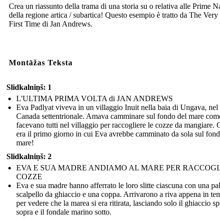
Crea un riassunto della trama di una storia su o relativa alle Prime N
della regione artica / subartica! Questo esempio è tratto da The Very
First Time di Jan Andrews.
Montāžas Teksta
Slidkalniņš: 1
L'ULTIMA PRIMA VOLTA di JAN ANDREWS
Eva Padlyat viveva in un villaggio Inuit nella baia di Ungava, nel
Canada settentrionale. Amava camminare sul fondo del mare com
facevano tutti nel villaggio per raccogliere le cozze da mangiare.
era il primo giorno in cui Eva avrebbe camminato da sola sul fond
mare!
Slidkalniņš: 2
EVA E SUA MADRE ANDIAMO AL MARE PER RACCOG
COZZE
Eva e sua madre hanno afferrato le loro slitte ciascuna con una pa
scalpello da ghiaccio e una coppa. Arrivarono a riva appena in t
per vedere che la marea si era ritirata, lasciando solo il ghiaccio s
sopra e il fondale marino sotto.