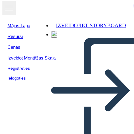
IZVEIDOJIET STORYBOARD
Mājas Lapa
Resursi
Cenas
Izveidot Montāžas Skala
Reģistrēties
Ielogoties
La Guerra che mi ha Salvato