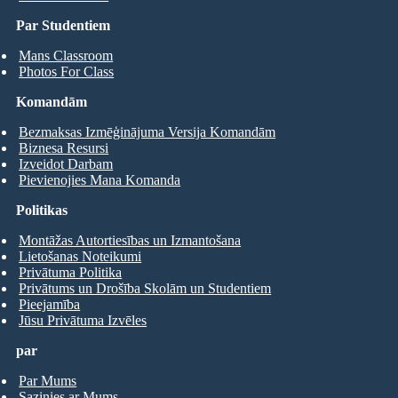
Par Studentiem
Mans Classroom
Photos For Class
Komandām
Bezmaksas Izmēģinājuma Versija Komandām
Biznesa Resursi
Izveidot Darbam
Pievienojies Mana Komanda
Politikas
Montāžas Autortiesības un Izmantošana
Lietošanas Noteikumi
Privātuma Politika
Privātums un Drošība Skolām un Studentiem
Pieejamība
Jūsu Privātuma Izvēles
par
Par Mums
Sazinies ar Mums