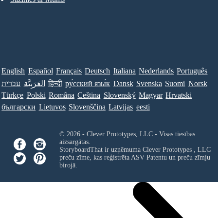
English
Español
Français
Deutsch
Italiana
Nederlands
Português
עברית
العَرَبِيَّة
हिन्दी
ру́сский язы́к
Dansk
Svenska
Suomi
Norsk
Türkçe
Polski
Româna
Ceština
Slovenský
Magyar
Hrvatski
български
Lietuvos
Slovenščina
Latvijas
eesti
© 2026 - Clever Prototypes, LLC - Visas tiesības
aizsargātas.
StoryboardThat ir uzņēmuma
Clever Prototypes , LLC
preču zīme, kas reģistrēta ASV Patentu un preču zīmju
birojā.