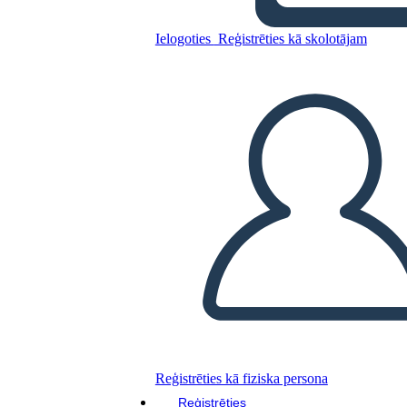
la Vita e le Allusioni
Ielogoties
Reģistrēties kā skolotājam
Kopējiet šo stāstu tabulu
IZVEIDOT STĀSTU SHĒMU
ATSKAŅOT SLAIDRĀDI
IZLASI MAN
Reģistrēties kā fiziska persona
Reģistrēties