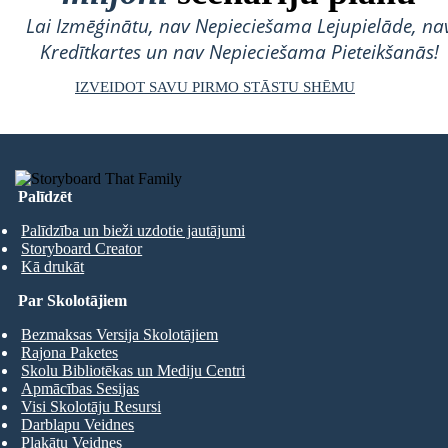
Lai Izmēģinātu, nav Nepieciešama Lejupielāde, na
Kredītkartes un nav Nepieciešama Pieteikšanās!
IZVEIDOT SAVU PIRMO STĀSTU SHĒMU
Palīdzēt
Palīdzība un bieži uzdotie jautājumi
Storyboard Creator
Kā drukāt
Par Skolotājiem
Bezmaksas Versija Skolotājiem
Rajona Paketes
Skolu Bibliotēkas un Mediju Centri
Apmācības Sesijas
Visi Skolotāju Resursi
Darblapu Veidnes
Plakātu Veidnes