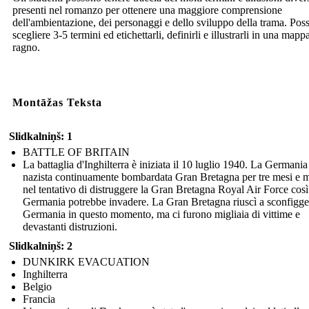
presenti nel romanzo per ottenere una maggiore comprensione
dell'ambientazione, dei personaggi e dello sviluppo della trama. Pos
scegliere 3-5 termini ed etichettarli, definirli e illustrarli in una mapp
ragno.
Montāžas Teksta
Slidkalniņš: 1
BATTLE OF BRITAIN
La battaglia d'Inghilterra è iniziata il 10 luglio 1940. La Germania
nazista continuamente bombardata Gran Bretagna per tre mesi e 
nel tentativo di distruggere la Gran Bretagna Royal Air Force così
Germania potrebbe invadere. La Gran Bretagna riuscì a sconfigge
Germania in questo momento, ma ci furono migliaia di vittime e
devastanti distruzioni.
Slidkalniņš: 2
DUNKIRK EVACUATION
Inghilterra
Belgio
Francia