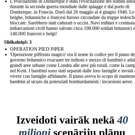
L'evacuazione di Dunkerque è stata l'evacuazione dei soldati allea
durante la seconda guerra mondiale dalle spiagge e dal porto di
Dunkerque, in Francia. Durò dal 26 maggio al 4 giugno 1940. Le
belghe, britanniche e francesi furono circondate da truppe tedesch
bloccate. Sarebbero stati catturati o uccisi. Navi militari e centinai
imbarcazioni civili hanno salvato circa 198.000 soldati britannici 
140.000 francesi e belgi!
Slidkalniņš: 3
OPERATION PIED PIPER
'Operazione pifferaio magico' era il nome in codice per il piano de
governo britannico evacuare tre milioni e mezzo di bambini e adult
grandi aree urbane come Londra alle aree più rurali, come la cam
nel Kent. I bambini sono stati separati dalle loro famiglie e inviati 
vivere con famiglie affidatarie. Il piano aveva lo scopo di mantene
bambini al sicuro da potenziali bombardamenti / incursioni aeree.
Izveidoti vairāk nekā
40
miljoni
scenāriju plānu