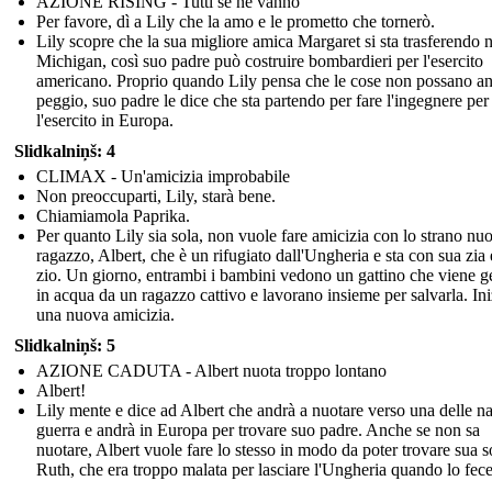
AZIONE RISING - Tutti se ne vanno
Per favore, dì a Lily che la amo e le prometto che tornerò.
Lily scopre che la sua migliore amica Margaret si sta trasferendo n
Michigan, così suo padre può costruire bombardieri per l'esercito
americano. Proprio quando Lily pensa che le cose non possano a
peggio, suo padre le dice che sta partendo per fare l'ingegnere per
l'esercito in Europa.
Slidkalniņš: 4
CLIMAX - Un'amicizia improbabile
Non preoccuparti, Lily, starà bene.
Chiamiamola Paprika.
Per quanto Lily sia sola, non vuole fare amicizia con lo strano nu
ragazzo, Albert, che è un rifugiato dall'Ungheria e sta con sua zia
zio. Un giorno, entrambi i bambini vedono un gattino che viene ge
in acqua da un ragazzo cattivo e lavorano insieme per salvarla. Ini
una nuova amicizia.
Slidkalniņš: 5
AZIONE CADUTA - Albert nuota troppo lontano
Albert!
Lily mente e dice ad Albert che andrà a nuotare verso una delle n
guerra e andrà in Europa per trovare suo padre. Anche se non sa
nuotare, Albert vuole fare lo stesso in modo da poter trovare sua s
Ruth, che era troppo malata per lasciare l'Ungheria quando lo fece