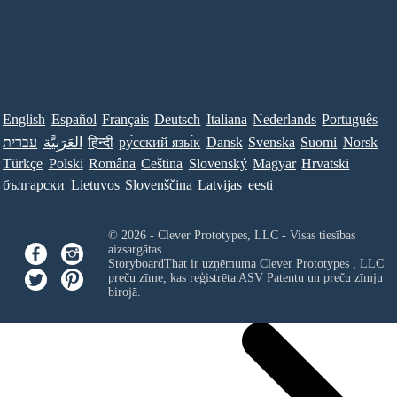
English
Español
Français
Deutsch
Italiana
Nederlands
Português
עברית
العَرَبِيَّة
हिन्दी
ру́сский язы́к
Dansk
Svenska
Suomi
Norsk
Türkçe
Polski
Româna
Ceština
Slovenský
Magyar
Hrvatski
български
Lietuvos
Slovenščina
Latvijas
eesti
© 2026 - Clever Prototypes, LLC - Visas tiesības
aizsargātas.
StoryboardThat ir uzņēmuma
Clever Prototypes , LLC
preču zīme, kas reģistrēta ASV Patentu un preču zīmju
birojā.