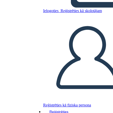
Lily's Crossing: Trama
Ielogoties
Reģistrēties kā skolotājam
Kopējiet šo stāstu tabulu
IZVEIDOT STĀSTU SHĒMU
ATSKAŅOT SLAIDRĀDI
IZLASI MAN
Reģistrēties kā fiziska persona
Reģistrēties