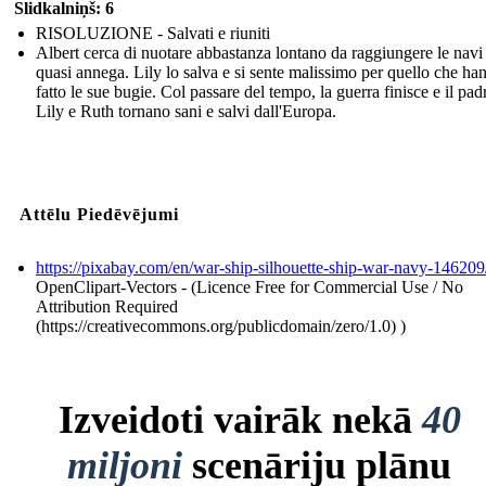
Slidkalniņš: 6
RISOLUZIONE - Salvati e riuniti
Albert cerca di nuotare abbastanza lontano da raggiungere le navi
quasi annega. Lily lo salva e si sente malissimo per quello che ha
fatto le sue bugie. Col passare del tempo, la guerra finisce e il pad
Lily e Ruth tornano sani e salvi dall'Europa.
Attēlu Piedēvējumi
https://pixabay.com/en/war-ship-silhouette-ship-war-navy-146209
OpenClipart-Vectors - (Licence Free for Commercial Use / No
Attribution Required
(https://creativecommons.org/publicdomain/zero/1.0) )
Izveidoti vairāk nekā
40
miljoni
scenāriju plānu