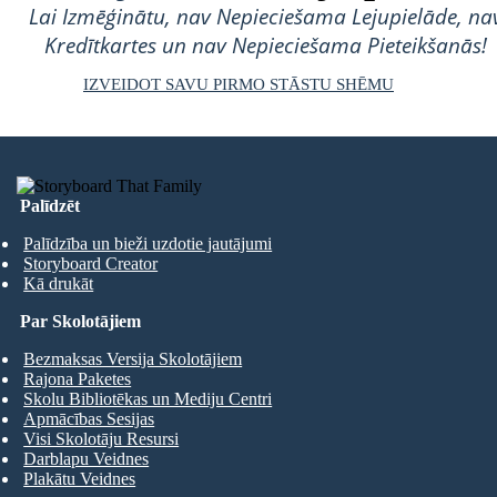
Lai Izmēģinātu, nav Nepieciešama Lejupielāde, na
Kredītkartes un nav Nepieciešama Pieteikšanās!
IZVEIDOT SAVU PIRMO STĀSTU SHĒMU
Palīdzēt
Palīdzība un bieži uzdotie jautājumi
Storyboard Creator
Kā drukāt
Par Skolotājiem
Bezmaksas Versija Skolotājiem
Rajona Paketes
Skolu Bibliotēkas un Mediju Centri
Apmācības Sesijas
Visi Skolotāju Resursi
Darblapu Veidnes
Plakātu Veidnes