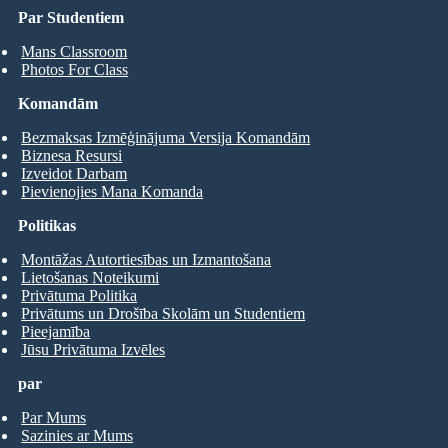
Par Studentiem
Mans Classroom
Photos For Class
Komandām
Bezmaksas Izmēģinājuma Versija Komandām
Biznesa Resursi
Izveidot Darbam
Pievienojies Mana Komanda
Politikas
Montāžas Autortiesības un Izmantošana
Lietošanas Noteikumi
Privātuma Politika
Privātums un Drošība Skolām un Studentiem
Pieejamība
Jūsu Privātuma Izvēles
par
Par Mums
Sazinies ar Mums