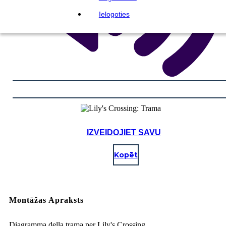
Ielogoties
IZVEIDOJIET SAVU
Kopēt
Montāžas Apraksts
Diagramma della trama per Lily's Crossing