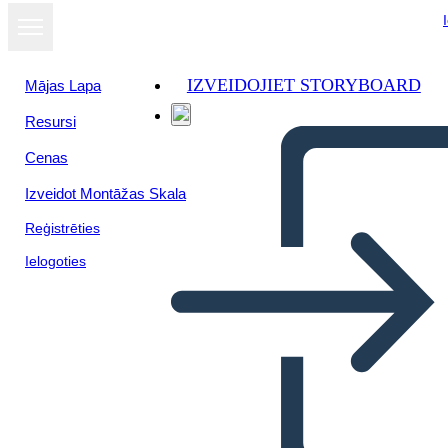
IZVEIDOJIET STORYBOARD
Mājas Lapa
Resursi
Cenas
Izveidot Montāžas Skala
Reģistrēties
Ielogoties