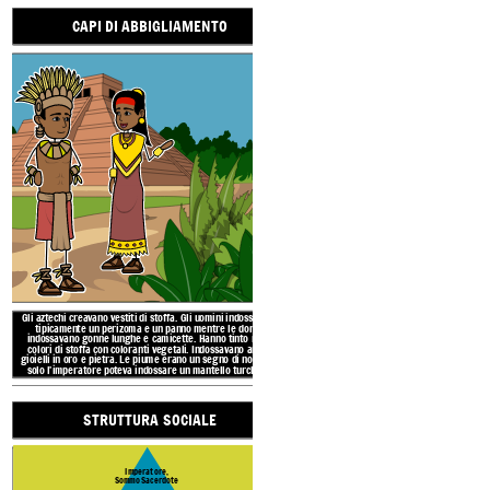
Commercianti, comme
CAPI DI ABBIGLIAMENTO
Agricoltori e
Persone schi
La società azteca era una rigida
STRUTTURA SOCIALE
Huey Tlatoani che governava t
scelto l'imperatore. Poi ci fu
RISORSE NATURALI
composto dalla famiglia reale, s
e artigiani. In fondo c'erano i 
Gli aztechi creavano vestiti di 
schiav
Imperatore,
tipicamente un perizoma e 
CAPI DI ABB
Sommo
Sacerdote
indossavano gonne lunghe e ca
colori di stoffa con coloranti
gioielli in oro e pietra. Le piu
Costruirono enormi città, templi, edifici, strade rialzate,
solo l'imperatore poteva indo
Consiglio reale
ponti levatoi e giardini galleggianti. Avevano una lingua
scritta, consideravano la poesia la forma d'arte più alta,
AGRICO
Gli Aztechi erano avanzati nell'agricoltura e
avevano un sistema numerico, adattato il calendario Maya
nell'irrigazione. Hanno coltivato colture come mais,
e l'istruzione obbligatoria per i bambini.
fagioli, zucca, patate, pomodori e avocado. Hanno
Nobili: sacerdoti, funzionari,
guerrieri
persino creato giardini galleggianti chiamati
chinampas
per più posti in cui coltivare cibo.
Commercianti, commercianti e artigiani
Gli aztechi creavano vestiti di stoffa. Gli uomini indossavano
tipicamente un perizoma e un panno mentre le donne
indossavano gonne lunghe e camicette. Hanno tinto molti
colori di stoffa con coloranti vegetali. Indossavano anche
Agricoltori e operai,
gioielli in oro e pietra. Le piume erano un segno di nobiltà e
solo l'imperatore poteva indossare un mantello turchese.
Persone schiavizzate
La società azteca era una rigida gerarchia con l'imperatore o
Huey Tlatoani che governava tutti. Il sommo sacerdote ha
STRUTTURA SOCIALE
scelto l'imperatore. Poi ci fu un Consiglio di consiglieri
Gli aztechi usavano il
vecchio
, il
rame
, l'
ossidiana
e l'
composto dalla famiglia reale, seguito da nobili, poi mercanti
argilla per fabbricare
strumenti, armi e pentole. Hanno
e artigiani. In fondo c'erano i contadini, i braccianti e gli
usato la pietra per costruire templi e grandi edifici,
schiavi.
nonché canne intrecciate per creare tetti di paglia e
Gli aztechi creavano vestiti di 
Imperatore,
corde. Costruivano canoe per cacciare e pescare e
tipicamente un perizoma e 
Sommo
Sacerdote
usavano anche piante per medicinali.
indossavano gonne lunghe e ca