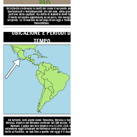
Gli Aztechi, noti anche come 
Gli Aztechi credevano in molti dei come il serpente piumato
Mexica, vissero nel Messico cent
Quetzalcoatl e Huitzilopochtli, dio del sole, della guerra e
Nahuatl. L'apice del loro imp
patrono della capitale. Ha detto di stabilirsi dove hanno
estendeva sugli altopiani del Mes
trovato un'aquila appollaiata su un pero, che mangia un
Golfo al Pacifico, ea sud fino a q
serpente. Lo trovarono su un'isola in un lago e fondarono
Tenochtitlán.
UBICAZIONE E PERIODI DI
Costruirono enormi città, templ
TEMPO
ponti levatoi e giardini galle
scritta, consideravano la poes
avevano un sistema numerico, 
e l'istruzione obbligat
La Valle del Messico, dove
azteca, si trova tra alte 
laghi.
Il tempo era per l
Molte delle aree in cui vi
paludose o
o Attribution Required (https://creativecommons.org/publicdomain/zero/1.0)
for Commercial Use / No Attribution Required (https://creativecommons.org/publicdomain/zero/1.0)
mercial Use / No Attribution Required (https://creativecommons.org/publicdomain/zero/1.0)
TRADIZIONI 
RISORSE N
Gli Aztechi, noti anche come Tenochca, Mexica o Culhua-
Mexica, vissero nel Messico centrale nel XIII secolo. Parlano
Nahuatl. L'apice del loro impero era il 1345-1521 e si
estendeva sugli altopiani del Messico centrale dalla costa del
Golfo al Pacifico, ea sud fino a quello che oggi è il Guatemala.