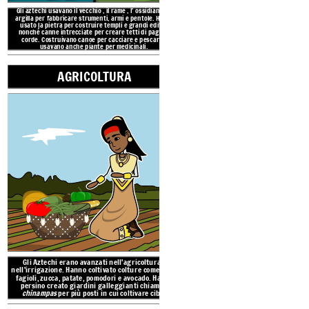
Gli aztechi usavano il
vecchio
, il
rame
, l'
ossidiana
e l'
argilla per fabbricare
strumenti, armi e pentole. Hanno
usato la pietra per costruire templi e grandi edifici,
nonché canne intrecciate per creare tetti di paglia e
corde. Costruivano canoe per cacciare e pescare e
usavano anche piante per medicinali.
AGRICOLTURA
Gli Aztechi erano avanza
nell'irrigazione. Hanno col
fagioli, zucca, patate, po
persino creato giardini 
chinampas
per più posti 
LA CIVILTA 'AZTECA
STRUTTURA
CAPI DI ABB
Imperato
Sommo
Sace
RISULTATI
Consiglio
Gli Aztechi erano avanzati nell'agricoltura e
AGRICOLTURA
nell'irrigazione. Hanno coltivato colture come mais,
fagioli, zucca, patate, pomodori e avocado. Hanno
persino creato giardini galleggianti chiamati
Nobili: sacerdoti
guerri
chinampas
per più posti in cui coltivare cibo.