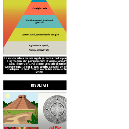
colori di stoffa con coloranti
gioielli in oro e pietra. Le piu
solo l'imperatore poteva indo
Consiglio reale
Gli Aztechi erano avanza
nell'irrigazione. Hanno col
fagioli, zucca, patate, po
persino creato giardini 
Nobili: sacerdoti, funzionari,
guerrieri
chinampas
per più posti 
Commercianti, commercianti e artigiani
RISORSE N
LA CIVILTA 'AZTECA
Agricoltori e operai,
Persone schiavizzate
La società azteca era una rigida gerarchia con l'imperatore o
STRUTTURA
Huey Tlatoani che governava tutti. Il sommo sacerdote ha
AMBIENTE
scelto l'imperatore. Poi ci fu un Consiglio di consiglieri
composto dalla famiglia reale, seguito da nobili, poi mercanti
e artigiani. In fondo c'erano i contadini, i braccianti e gli
schiavi.
Imperato
Sommo
Sace
RISULTATI
Consiglio
Nobili: sacerdoti
guerri
Commercianti, comme
Gli aztechi usavano il
vecchi
argilla per fabbricare
strumen
usato la pietra per costruir
nonché canne intrecciate per
Agricoltori e
corde. Costruivano canoe p
usavano anche piant
Persone schi