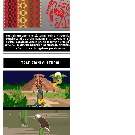
La società azteca era una rigida
Huey Tlatoani che governava t
La Valle del Messico, dove si sviluppò la civiltà
scelto l'imperatore. Poi ci fu
azteca, si trova tra alte montagne e circondata da
composto dalla famiglia reale, s
laghi.
Il tempo era per lo più mite o temperato.
e artigiani. In fondo c'erano i 
Molte delle aree in cui vivevano gli aztechi erano
schiav
paludose o aride.
UBICAZIONE E
Costruirono enormi città, templi, edifici, strade rialzate,
ponti levatoi e giardini galleggianti. Avevano una lingua
LA CIVILT
TEM
scritta, consideravano la poesia la forma d'arte più alta,
avevano un sistema numerico, adattato il calendario Maya
e l'istruzione obbligatoria per i bambini.
TRADIZIONI CULTURALI
RISUL
AMBI