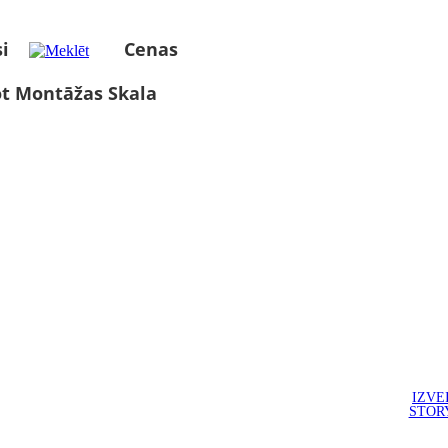
i
Cenas
ot Montāžas Skala
IZVE
STOR