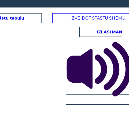
āstu tabulu
IZVEIDOT STĀSTU SHĒMU
IZLASI MAN
LTURA