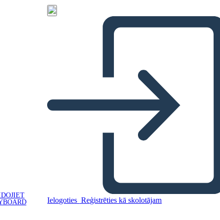
IDOJIET
Ielogoties
Reģistrēties kā skolotājam
YBOARD