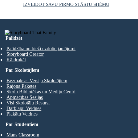
IZVEIDOT SAVU PIRMO STĀSTU SHĒMU
Palīdzēt
Palīdzība un bieži uzdotie jautājumi
Storyboard Creator
Kā drukāt
Par Skolotājiem
Bezmaksas Versija Skolotājiem
Rajona Paketes
Skolu Bibliotēkas un Mediju Centri
Apmācības Sesijas
Visi Skolotāju Resursi
Darblapu Veidnes
Plakātu Veidnes
Par Studentiem
Mans Classroom