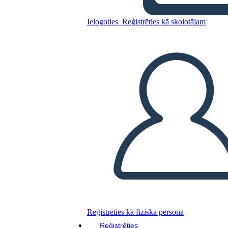
Ielogoties
Reģistrēties kā skolotājam
Kopējiet šo stāstu tabulu
IZVEIDOT STĀSTU SHĒMU
ATSKAŅOT SLAIDRĀDI
IZLASI MAN
Reģistrēties kā fiziska persona
Reģistrēties