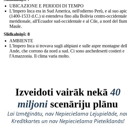
UBICAZIONE E PERIODI DI TEMPO
L'Impero Inca era in Sud America, nell'odierno Perù, e al suo api
(1400-1533 d.C.) si estendeva fino alla Bolivia centro-occidentale
meridionale, all'Ecuador sud-occidentale e al Cile, a nord del fiu
Maule.
Slidkalniņš: 8
AMBIENTE
L'Impero Inca si trovava sugli altipiani e sulle aspre montagne del
Ande, che corrono da nord a sud. Ci sono anchedeserti costieri e
l'Amazzonia. Il clima varia molto.
Izveidoti vairāk nekā
40
miljoni
scenāriju plānu
Lai Izmēģinātu, nav Nepieciešama Lejupielāde, na
Kredītkartes un nav Nepieciešama Pieteikšanās!