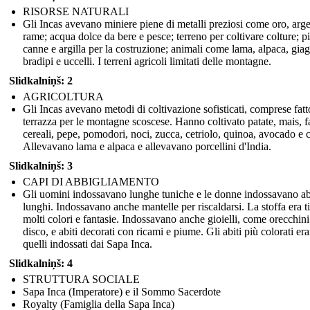
RISORSE NATURALI
Gli Incas avevano miniere piene di metalli preziosi come oro, arg
rame; acqua dolce da bere e pesce; terreno per coltivare colture; pi
canne e argilla per la costruzione; animali come lama, alpaca, giag
bradipi e uccelli. I terreni agricoli limitati delle montagne.
Slidkalniņš: 2
AGRICOLTURA
Gli Incas avevano metodi di coltivazione sofisticati, comprese fatt
terrazza per le montagne scoscese. Hanno coltivato patate, mais, fa
cereali, pepe, pomodori, noci, zucca, cetriolo, quinoa, avocado e 
Allevavano lama e alpaca e allevavano porcellini d'India.
Slidkalniņš: 3
CAPI DI ABBIGLIAMENTO
Gli uomini indossavano lunghe tuniche e le donne indossavano ab
lunghi. Indossavano anche mantelle per riscaldarsi. La stoffa era ti
molti colori e fantasie. Indossavano anche gioielli, come orecchini
disco, e abiti decorati con ricami e piume. Gli abiti più colorati er
quelli indossati dai Sapa Inca.
Slidkalniņš: 4
STRUTTURA SOCIALE
Sapa Inca (Imperatore) e il Sommo Sacerdote
Royalty (Famiglia della Sapa Inca)