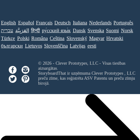
English
Español
Français
Deutsch
Italiana
Nederlands
Português
עברית
العَرَبِيَّة
हिन्दी
ру́сский язы́к
Dansk
Svenska
Suomi
Norsk
Türkçe
Polski
Româna
Ceština
Slovenský
Magyar
Hrvatski
български
Lietuvos
Slovenščina
Latvijas
eesti
© 2026 - Clever Prototypes, LLC - Visas tiesības
aizsargātas.
StoryboardThat ir uzņēmuma
Clever Prototypes , LLC
preču zīme, kas reģistrēta ASV Patentu un preču zīmju
birojā.