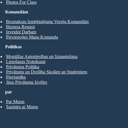
Photos For Class
Komandām
Bezmaksas Izmēģinājuma Versija Komandām
Biznesa Resursi
Izveidot Darbam
Pievienojies Mana Komanda
Politikas
Montāžas Autortiesības un Izmantošana
Lietošanas Noteikumi
Privātuma Politika
Privātums un Drošība Skolām un Studentiem
Pieejamība
Jūsu Privātuma Izvēles
par
Par Mums
Sazinies ar Mums