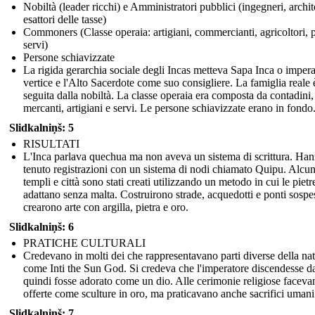
Nobiltà (leader ricchi) e Amministratori pubblici (ingegneri, archite
esattori delle tasse)
Commoners (Classe operaia: artigiani, commercianti, agricoltori, p
servi)
Persone schiavizzate
La rigida gerarchia sociale degli Incas metteva Sapa Inca o impera
vertice e l'Alto Sacerdote come suo consigliere. La famiglia reale è
seguita dalla nobiltà. La classe operaia era composta da contadini,
mercanti, artigiani e servi. Le persone schiavizzate erano in fondo
Slidkalniņš: 5
RISULTATI
L'Inca parlava quechua ma non aveva un sistema di scrittura. Ha
tenuto registrazioni con un sistema di nodi chiamato Quipu. Alcun
templi e città sono stati creati utilizzando un metodo in cui le pietre
adattano senza malta. Costruirono strade, acquedotti e ponti sospe
crearono arte con argilla, pietra e oro.
Slidkalniņš: 6
PRATICHE CULTURALI
Credevano in molti dei che rappresentavano parti diverse della nat
come Inti the Sun God. Si credeva che l'imperatore discendesse da
quindi fosse adorato come un dio. Alle cerimonie religiose faceva
offerte come sculture in oro, ma praticavano anche sacrifici umani
Slidkalniņš: 7