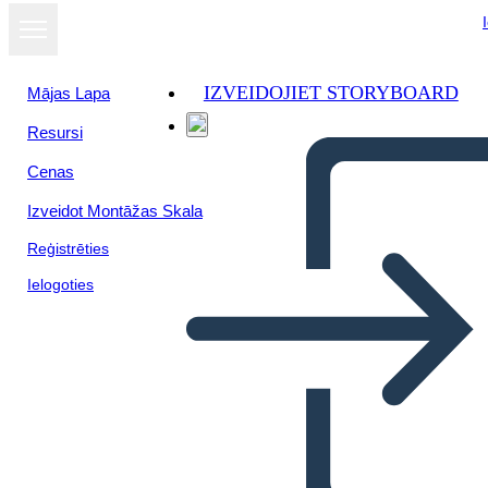
IZVEIDOJIET STORYBOARD
Mājas Lapa
Resursi
Cenas
Izveidot Montāžas Skala
Reģistrēties
Ielogoties
Mappa di Inca Spider