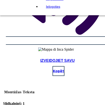
Ielogoties
IZVEIDOJIET SAVU
Kopēt
Montāžas Teksta
Slidkalniņš: 1