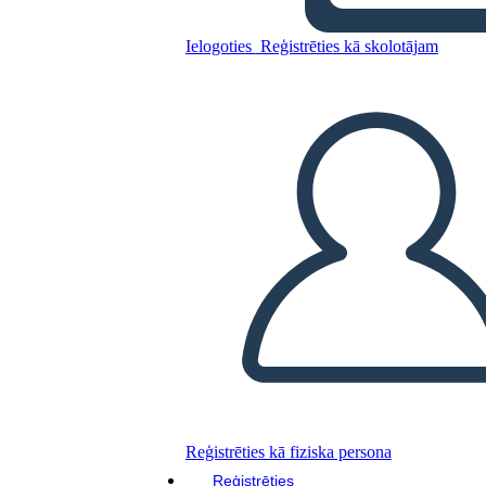
Classe
Ielogoties
Reģistrēties kā skolotājam
Kopējiet šo stāstu tabulu
IZVEIDOT STĀSTU SHĒMU
ATSKAŅOT SLAIDRĀDI
IZLASI MAN
Reģistrēties kā fiziska persona
Reģistrēties