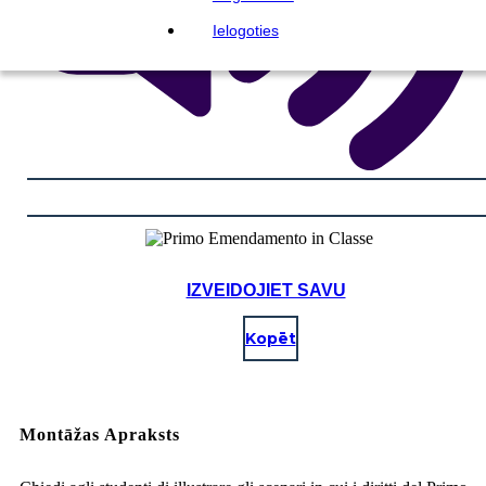
Ielogoties
IZVEIDOJIET SAVU
Kopēt
Montāžas Apraksts