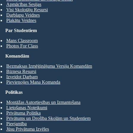
Apmācības Sesijas
Visi Skolotāju Resursi
Darblapu Veidnes
Plakātu Veidnes
Par Studentiem
Mans Classroom
Photos For Class
Komandām
Bezmaksas Izmēģinājuma Versija Komandām
Biznesa Resursi
Izveidot Darbam
Pievienojies Mana Komanda
Politikas
Montāžas Autortiesības un Izmantošana
Lietošanas Noteikumi
Privātuma Politika
Privātums un Drošība Skolām un Studentiem
Pieejamība
Jūsu Privātuma Izvēles