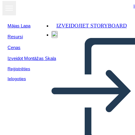
IZVEIDOJIET STORYBOARD
Mājas Lapa
Resursi
Cenas
Izveidot Montāžas Skala
Reģistrēties
Ielogoties
Primo Emendamento in