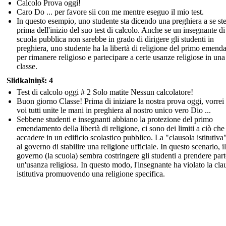
Calcolo Prova oggi!
Caro Do ... per favore sii con me mentre eseguo il mio test.
In questo esempio, uno studente sta dicendo una preghiera a se st
prima dell'inizio del suo test di calcolo. Anche se un insegnante d
scuola pubblica non sarebbe in grado di dirigere gli studenti in
preghiera, uno studente ha la libertà di religione del primo emen
per rimanere religioso e partecipare a certe usanze religiose in una
classe.
Slidkalniņš: 4
Test di calcolo oggi # 2 Solo matite Nessun calcolatore!
Buon giorno Classe! Prima di iniziare la nostra prova oggi, vorrei
voi tutti unite le mani in preghiera al nostro unico vero Dio ...
Sebbene studenti e insegnanti abbiano la protezione del primo
emendamento della libertà di religione, ci sono dei limiti a ciò ch
accadere in un edificio scolastico pubblico. La "clausola istitutiva"
al governo di stabilire una religione ufficiale. In questo scenario, il
governo (la scuola) sembra costringere gli studenti a prendere part
un'usanza religiosa. In questo modo, l'insegnante ha violato la cla
istitutiva promuovendo una religione specifica.