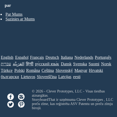
par
Par Mums
Sazinies ar Mums
English
Español
Français
Deutsch
Italiana
Nederlands
Português
עברית
العَرَبِيَّة
हिन्दी
ру́сский язы́к
Dansk
Svenska
Suomi
Norsk
Türkçe
Polski
Româna
Ceština
Slovenský
Magyar
Hrvatski
български
Lietuvos
Slovenščina
Latvijas
eesti
© 2026 - Clever Prototypes, LLC - Visas tiesības
aizsargātas.
StoryboardThat ir uzņēmuma
Clever Prototypes , LLC
preču zīme, kas reģistrēta ASV Patentu un preču zīmju
birojā.