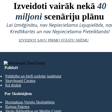
Izveidoti vairāk nekā
40
miljoni
scenāriju plānu
Lai Izmēģinātu, nav Nepieciešama Lejupielāde, na
Kredītkartes un nav Nepieciešama Pieteikšanās!
IZVEIDOT SAVU PIRMO STĀSTU SHĒMU
Palīdzēt
Palīdzība un bieži uzdotie jautājumi
Storyboard Creator
Kā drukāt
Par Skolotājiem
Bezmaksas Versija Skolotājiem
Rajona Paketes
Skolu Bibliotēkas un Mediju Centri