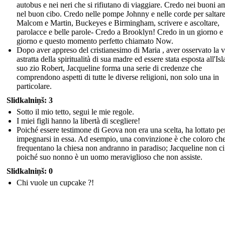
autobus e nei neri che si rifiutano di viaggiare. Credo nei buoni am
nel buon cibo. Credo nelle pompe Johnny e nelle corde per saltare
Malcom e Martin, Buckeyes e Birmingham, scrivere e ascoltare,
parolacce e belle parole- Credo a Brooklyn! Credo in un giorno e
giorno e questo momento perfetto chiamato Now.
Dopo aver appreso del cristianesimo di Maria , aver osservato la v
astratta della spiritualità di sua madre ed essere stata esposta all'Is
suo zio Robert, Jacqueline forma una serie di credenze che
comprendono aspetti di tutte le diverse religioni, non solo una in
particolare.
Slidkalniņš: 3
Sotto il mio tetto, segui le mie regole.
I miei figli hanno la libertà di scegliere!
Poiché essere testimone di Geova non era una scelta, ha lottato pe
impegnarsi in essa. Ad esempio, una convinzione è che coloro ch
frequentano la chiesa non andranno in paradiso; Jacqueline non ci
poiché suo nonno è un uomo meraviglioso che non assiste.
Slidkalniņš: 0
Chi vuole un cupcake ?!