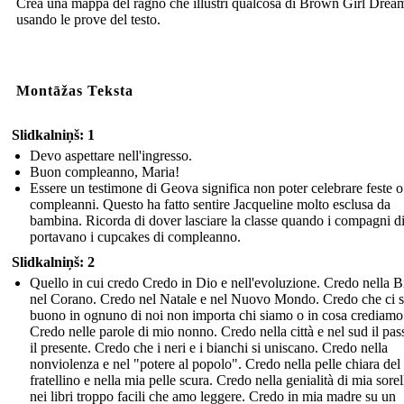
Crea una mappa del ragno che illustri qualcosa di Brown Girl Drea
usando le prove del testo.
Montāžas Teksta
Slidkalniņš: 1
Devo aspettare nell'ingresso.
Buon compleanno, Maria!
Essere un testimone di Geova significa non poter celebrare feste o
compleanni. Questo ha fatto sentire Jacqueline molto esclusa da
bambina. Ricorda di dover lasciare la classe quando i compagni di
portavano i cupcakes di compleanno.
Slidkalniņš: 2
Quello in cui credo Credo in Dio e nell'evoluzione. Credo nella B
nel Corano. Credo nel Natale e nel Nuovo Mondo. Credo che ci s
buono in ognuno di noi non importa chi siamo o in cosa crediamo
Credo nelle parole di mio nonno. Credo nella città e nel sud il pas
il presente. Credo che i neri e i bianchi si uniscano. Credo nella
nonviolenza e nel "potere al popolo". Credo nella pelle chiara del
fratellino e nella mia pelle scura. Credo nella genialità di mia sorel
nei libri troppo facili che amo leggere. Credo in mia madre su un