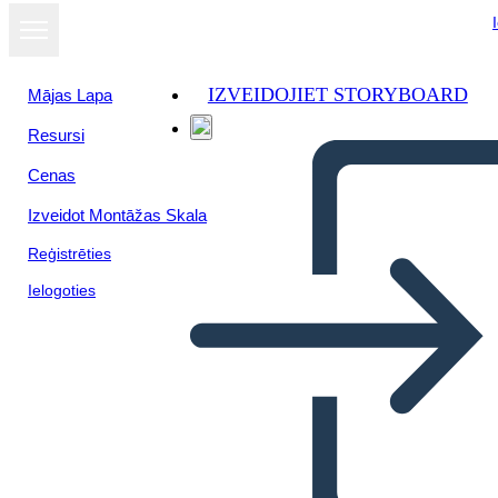
IZVEIDOJIET STORYBOARD
Mājas Lapa
Resursi
Cenas
Izveidot Montāžas Skala
Reģistrēties
Ielogoties
Prova del Testo di Sogno