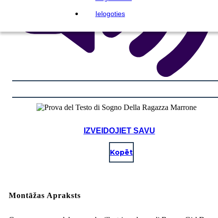
Ielogoties
IZVEIDOJIET SAVU
Kopēt
Montāžas Apraksts