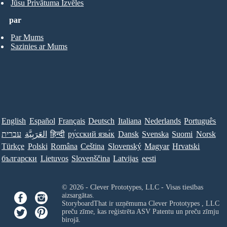
Jūsu Privātuma Izvēles
par
Par Mums
Sazinies ar Mums
English
Español
Français
Deutsch
Italiana
Nederlands
Português
עברית
العَرَبِيَّة
हिन्दी
ру́сский язы́к
Dansk
Svenska
Suomi
Norsk
Türkçe
Polski
Româna
Ceština
Slovenský
Magyar
Hrvatski
български
Lietuvos
Slovenščina
Latvijas
eesti
© 2026 - Clever Prototypes, LLC - Visas tiesības
aizsargātas.
StoryboardThat ir uzņēmuma
Clever Prototypes , LLC
preču zīme, kas reģistrēta ASV Patentu un preču zīmju
birojā.