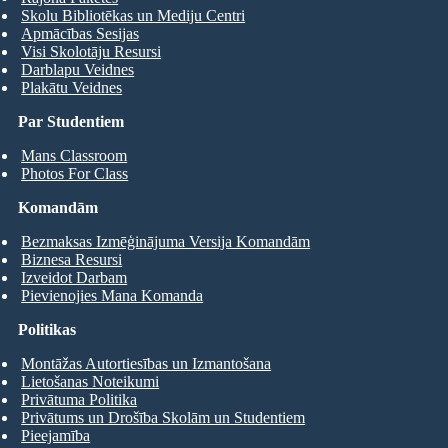
Skolu Bibliotēkas un Mediju Centri
Apmācības Sesijas
Visi Skolotāju Resursi
Darblapu Veidnes
Plakātu Veidnes
Par Studentiem
Mans Classroom
Photos For Class
Komandām
Bezmaksas Izmēģinājuma Versija Komandām
Biznesa Resursi
Izveidot Darbam
Pievienojies Mana Komanda
Politikas
Montāžas Autortiesības un Izmantošana
Lietošanas Noteikumi
Privātuma Politika
Privātums un Drošība Skolām un Studentiem
Pieejamība