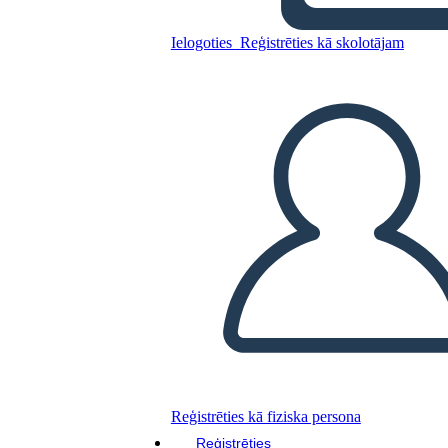
Della Ragazza Marrone
Ielogoties
Reģistrēties kā skolotājam
Kopējiet šo stāstu tabulu
IZVEIDOT STĀSTU SHĒMU
ATSKAŅOT SLAIDRĀDI
IZLASI MAN
Reģistrēties kā fiziska persona
Reģistrēties