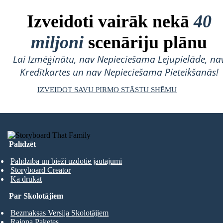
Izveidoti vairāk nekā
40
miljoni
scenāriju plānu
Lai Izmēģinātu, nav Nepieciešama Lejupielāde, na
Kredītkartes un nav Nepieciešama Pieteikšanās!
IZVEIDOT SAVU PIRMO STĀSTU SHĒMU
Palīdzēt
Palīdzība un bieži uzdotie jautājumi
Storyboard Creator
Kā drukāt
Par Skolotājiem
Bezmaksas Versija Skolotājiem
Rajona Paketes