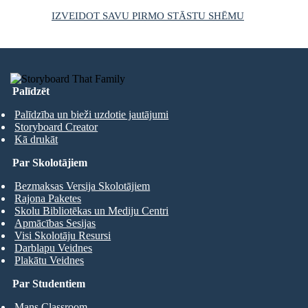
IZVEIDOT SAVU PIRMO STĀSTU SHĒMU
Palīdzēt
Palīdzība un bieži uzdotie jautājumi
Storyboard Creator
Kā drukāt
Par Skolotājiem
Bezmaksas Versija Skolotājiem
Rajona Paketes
Skolu Bibliotēkas un Mediju Centri
Apmācības Sesijas
Visi Skolotāju Resursi
Darblapu Veidnes
Plakātu Veidnes
Par Studentiem
Mans Classroom