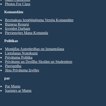
Photos For Class
Komandām
Bezmaksas Izmēģinājuma Versija Komandām
Biznesa Resursi
Izveidot Darbam
Pievienojies Mana Komanda
Politikas
Montāžas Autortiesības un Izmantošana
Lietošanas Noteikumi
Privātuma Politika
Privātums un Drošība Skolām un Studentiem
Pieejamība
Jūsu Privātuma Izvēles
par
Par Mums
Sazinies ar Mums