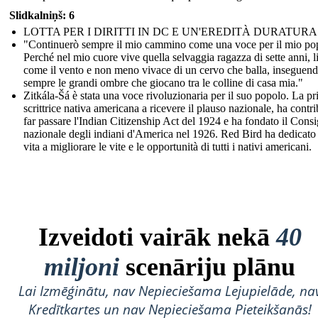
Slidkalniņš: 6
LOTTA PER I DIRITTI IN DC E UN'EREDITÀ DURATURA
"Continuerò sempre il mio cammino come una voce per il mio po
Perché nel mio cuore vive quella selvaggia ragazza di sette anni, l
come il vento e non meno vivace di un cervo che balla, inseguen
sempre le grandi ombre che giocano tra le colline di casa mia."
Zitkála-Šá è stata una voce rivoluzionaria per il suo popolo. La p
scrittrice nativa americana a ricevere il plauso nazionale, ha contri
far passare l'Indian Citizenship Act del 1924 e ha fondato il Consi
nazionale degli indiani d'America nel 1926. Red Bird ha dedicato 
vita a migliorare le vite e le opportunità di tutti i nativi americani.
Izveidoti vairāk nekā
40
miljoni
scenāriju plānu
Lai Izmēģinātu, nav Nepieciešama Lejupielāde, na
Kredītkartes un nav Nepieciešama Pieteikšanās!