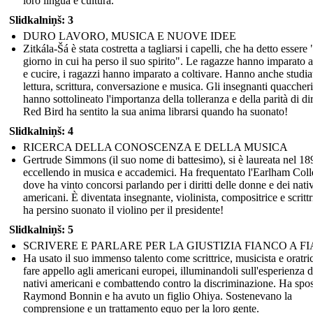
loro lingua e cultura.
Slidkalniņš: 3
DURO LAVORO, MUSICA E NUOVE IDEE
Zitkála-Šá è stata costretta a tagliarsi i capelli, che ha detto essere "
giorno in cui ha perso il suo spirito". Le ragazze hanno imparato a
e cucire, i ragazzi hanno imparato a coltivare. Hanno anche studia
lettura, scrittura, conversazione e musica. Gli insegnanti quaccheri
hanno sottolineato l'importanza della tolleranza e della parità di diri
Red Bird ha sentito la sua anima librarsi quando ha suonato!
Slidkalniņš: 4
RICERCA DELLA CONOSCENZA E DELLA MUSICA
Gertrude Simmons (il suo nome di battesimo), si è laureata nel 18
eccellendo in musica e accademici. Ha frequentato l'Earlham Col
dove ha vinto concorsi parlando per i diritti delle donne e dei nativ
americani. È diventata insegnante, violinista, compositrice e scrittr
ha persino suonato il violino per il presidente!
Slidkalniņš: 5
SCRIVERE E PARLARE PER LA GIUSTIZIA FIANCO A F
Ha usato il suo immenso talento come scrittrice, musicista e oratri
fare appello agli americani europei, illuminandoli sull'esperienza d
nativi americani e combattendo contro la discriminazione. Ha spo
Raymond Bonnin e ha avuto un figlio Ohiya. Sostenevano la
comprensione e un trattamento equo per la loro gente.