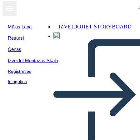
IZVEIDOJIET STORYBOARD
Mājas Lapa
Resursi
Cenas
Izveidot Montāžas Skala
Reģistrēties
Ielogoties