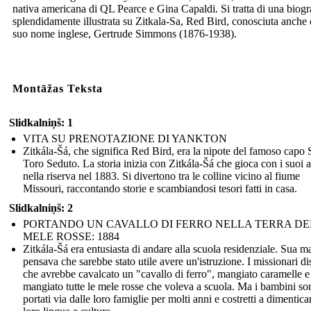
nativa americana di QL Pearce e Gina Capaldi. Si tratta di una biogr
splendidamente illustrata su Zitkala-Sa, Red Bird, conosciuta anche 
suo nome inglese, Gertrude Simmons (1876-1938).
Montāžas Teksta
Slidkalniņš: 1
VITA SU PRENOTAZIONE DI YANKTON
Zitkála-Šá, che significa Red Bird, era la nipote del famoso capo 
Toro Seduto. La storia inizia con Zitkála-Šá che gioca con i suoi 
nella riserva nel 1883. Si divertono tra le colline vicino al fiume
Missouri, raccontando storie e scambiandosi tesori fatti in casa.
Slidkalniņš: 2
PORTANDO UN CAVALLO DI FERRO NELLA TERRA DE
MELE ROSSE: 1884
Zitkála-Šá era entusiasta di andare alla scuola residenziale. Sua m
pensava che sarebbe stato utile avere un'istruzione. I missionari di
che avrebbe cavalcato un "cavallo di ferro", mangiato caramelle e
mangiato tutte le mele rosse che voleva a scuola. Ma i bambini son
portati via dalle loro famiglie per molti anni e costretti a dimentica