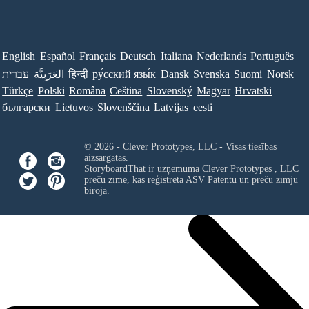
English
Español
Français
Deutsch
Italiana
Nederlands
Português
עברית
العَرَبِيَّة
हिन्दी
ру́сский язы́к
Dansk
Svenska
Suomi
Norsk
Türkçe
Polski
Româna
Ceština
Slovenský
Magyar
Hrvatski
български
Lietuvos
Slovenščina
Latvijas
eesti
© 2026 - Clever Prototypes, LLC - Visas tiesības
aizsargātas.
StoryboardThat ir uzņēmuma
Clever Prototypes , LLC
preču zīme, kas reģistrēta ASV Patentu un preču zīmju
birojā.