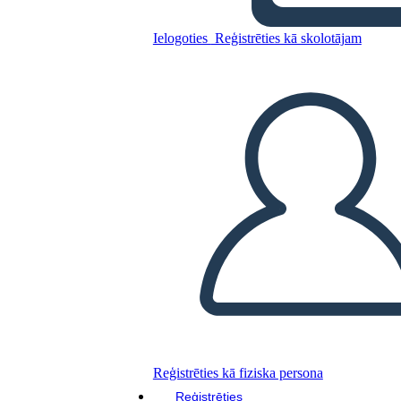
Riepilogo di Red Bird Sings
Ielogoties
Reģistrēties kā skolotājam
Kopējiet šo stāstu tabulu
IZVEIDOT STĀSTU SHĒMU
ATSKAŅOT SLAIDRĀDI
IZLASI MAN
Reģistrēties kā fiziska persona
Reģistrēties