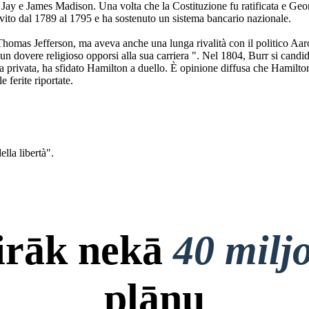
John Jay e James Madison. Una volta che la Costituzione fu ratificata e
rvito dal 1789 al 1795 e ha sostenuto un sistema bancario nazionale.
 Thomas Jefferson, ma aveva anche una lunga rivalità con il politico Aa
un dovere religioso opporsi alla sua carriera ". Nel 1804, Burr si cand
a privata, ha sfidato Hamilton a duello. È opinione diffusa che Hamilton 
 ferite riportate.
ella libertà".
airāk nekā
40 milj
plānu