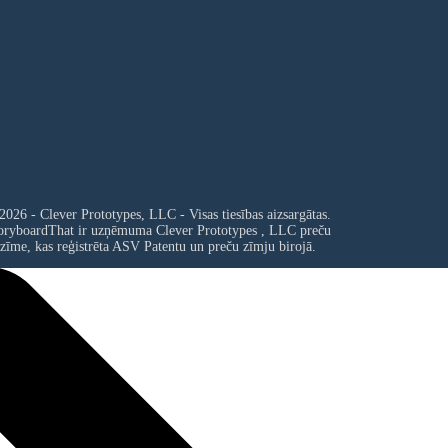
2026 - Clever Prototypes, LLC - Visas tiesības aizsargātas.
oryboardThat ir uzņēmuma
Clever Prototypes , LLC
preču
zīme, kas reģistrēta ASV Patentu un preču zīmju birojā.