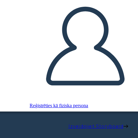
Reģistrēties kā fiziska persona
Izveidojiet Storyboard