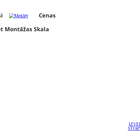
i
Cenas
ot Montāžas Skala
IZVE
STOR