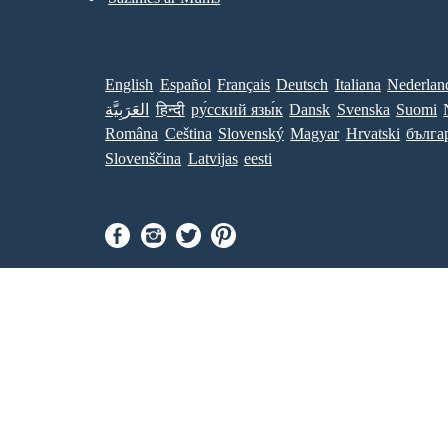
English
Español
Français
Deutsch
Italiana
Nederlan
العَرَبِيَّة
हिन्दी
ру́сский язы́к
Dansk
Svenska
Suomi
Româna
Ceština
Slovenský
Magyar
Hrvatski
бълга
Slovenščina
Latvijas
eesti