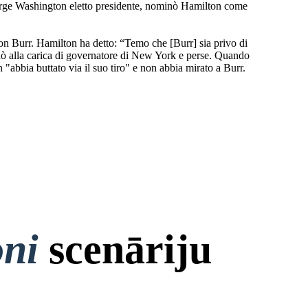
 George Washington eletto presidente, nominò Hamilton come
ron Burr. Hamilton ha detto: “Temo che [Burr] sia privo di
idò alla carica di governatore di New York e perse. Quando
"abbia buttato via il suo tiro" e non abbia mirato a Burr.
oni
scenāriju