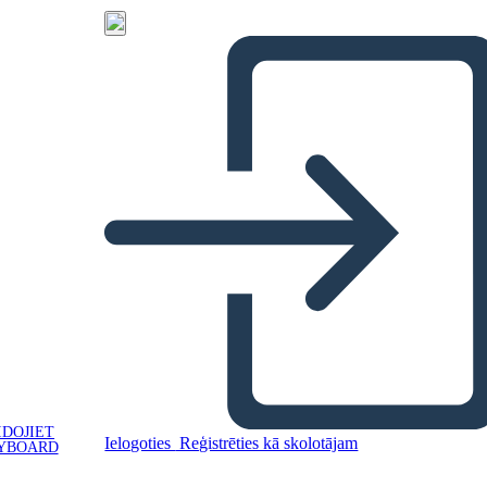
IDOJIET
Ielogoties
Reģistrēties kā skolotājam
YBOARD