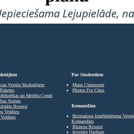
Nepieciešama Lejupielāde, na
Nepieciešama Pieteikšanās!
 SHĒMU
lotājiem
Par Studentiem
as Versija Skolotājiem
Mans Classroom
Paketes
Photos For Class
ibliotēkas un Mediju Centri
as Sesijas
Komandām
olotāju Resursi
pu Veidnes
Bezmaksas Izmēģinājuma Versij
 Veidnes
Komandām
Biznesa Resursi
Izveidot Darbam