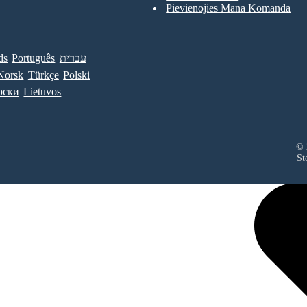
Pievienojies Mana Komanda
ds
Português
עברית
Norsk
Türkçe
Polski
рски
Lietuvos
© 
St