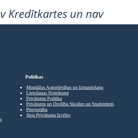
v Kredītkartes un nav
Politikas
Montāžas Autortiesības un Izmantošana
Lietošanas Noteikumi
Privātuma Politika
Privātums un Drošība Skolām un Studentiem
Pieejamība
Jūsu Privātuma Izvēles
a