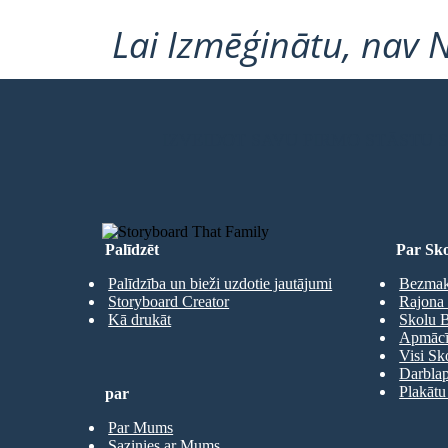
Lai Izmēģinātu, nav 
IZVEIDOT SAVU PIRMO STĀSTU
Palīdzēt
Par Sko
Palīdzība un bieži uzdotie jautājumi
Bezmaks
Storyboard Creator
Rajona 
Kā drukāt
Skolu B
Apmācīb
Visi Sk
Darbla
Plakātu
par
Par Mums
Sazinies ar Mums