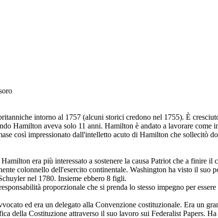
soro
ritanniche intorno al 1757 (alcuni storici credono nel 1755). È cresciu
uando Hamilton aveva solo 11 anni. Hamilton è andato a lavorare come i
mase così impressionato dall'intelletto acuto di Hamilton che sollecitò
amilton era più interessato a sostenere la causa Patriot che a finire il co
nte colonnello dell'esercito continentale. Washington ha visto il suo pot
Schuyler nel 1780. Insieme ebbero 8 figli.
responsabilità proporzionale che si prenda lo stesso impegno per essere 
vocato ed era un delegato alla Convenzione costituzionale. Era un gran
ifica della Costituzione attraverso il suo lavoro sui Federalist Papers. H