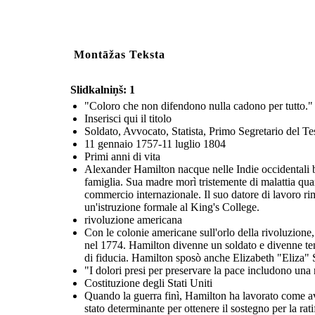
Montāžas Teksta
Slidkalniņš: 1
"Coloro che non difendono nulla cadono per tutto."
Inserisci qui il titolo
Soldato, Avvocato, Statista, Primo Segretario del Te
11 gennaio 1757-11 luglio 1804
Primi anni di vita
Alexander Hamilton nacque nelle Indie occidentali b
famiglia. Sua madre morì tristemente di malattia q
commercio internazionale. Il suo datore di lavoro ri
un'istruzione formale al King's College.
rivoluzione americana
Con le colonie americane sull'orlo della rivoluzione, H
nel 1774. Hamilton divenne un soldato e divenne tene
di fiducia. Hamilton sposò anche Elizabeth "Eliza" 
"I dolori presi per preservare la pace includono una 
Costituzione degli Stati Uniti
Quando la guerra finì, Hamilton ha lavorato come av
stato determinante per ottenere il sostegno per la rat