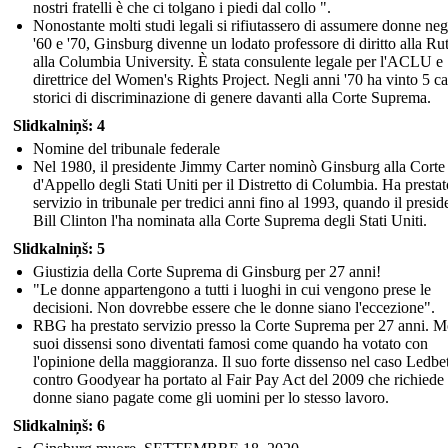
nostri fratelli è che ci tolgano i piedi dal collo ".
Nonostante molti studi legali si rifiutassero di assumere donne neg
'60 e '70, Ginsburg divenne un lodato professore di diritto alla Ru
alla Columbia University. È stata consulente legale per l'ACLU e
direttrice del Women's Rights Project. Negli anni '70 ha vinto 5 ca
storici di discriminazione di genere davanti alla Corte Suprema.
Slidkalniņš: 4
Nomine del tribunale federale
Nel 1980, il presidente Jimmy Carter nominò Ginsburg alla Corte
d'Appello degli Stati Uniti per il Distretto di Columbia. Ha prestat
servizio in tribunale per tredici anni fino al 1993, quando il presid
Bill Clinton l'ha nominata alla Corte Suprema degli Stati Uniti.
Slidkalniņš: 5
Giustizia della Corte Suprema di Ginsburg per 27 anni!
"Le donne appartengono a tutti i luoghi in cui vengono prese le
decisioni. Non dovrebbe essere che le donne siano l'eccezione".
RBG ha prestato servizio presso la Corte Suprema per 27 anni. Mo
suoi dissensi sono diventati famosi come quando ha votato con
l'opinione della maggioranza. Il suo forte dissenso nel caso Ledbet
contro Goodyear ha portato al Fair Pay Act del 2009 che richiede 
donne siano pagate come gli uomini per lo stesso lavoro.
Slidkalniņš: 6