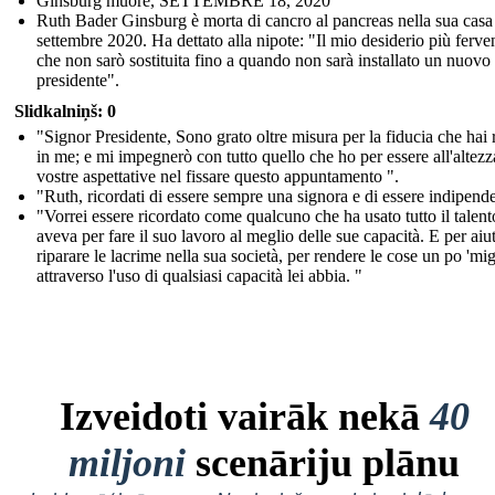
Ginsburg muore, SETTEMBRE 18, 2020
Ruth Bader Ginsburg è morta di cancro al pancreas nella sua casa 
settembre 2020. Ha dettato alla nipote: "Il mio desiderio più ferve
che non sarò sostituita fino a quando non sarà installato un nuovo
presidente".
Slidkalniņš: 0
"Signor Presidente, Sono grato oltre misura per la fiducia che hai 
in me; e mi impegnerò con tutto quello che ho per essere all'altezz
vostre aspettative nel fissare questo appuntamento ".
"Ruth, ricordati di essere sempre una signora e di essere indipend
"Vorrei essere ricordato come qualcuno che ha usato tutto il talen
aveva per fare il suo lavoro al meglio delle sue capacità. E per aiu
riparare le lacrime nella sua società, per rendere le cose un po 'mig
attraverso l'uso di qualsiasi capacità lei abbia. "
Izveidoti vairāk nekā
40
miljoni
scenāriju plānu