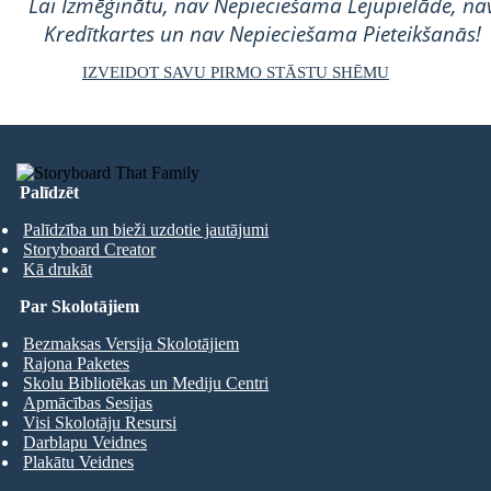
Lai Izmēģinātu, nav Nepieciešama Lejupielāde, na
Kredītkartes un nav Nepieciešama Pieteikšanās!
IZVEIDOT SAVU PIRMO STĀSTU SHĒMU
Palīdzēt
Palīdzība un bieži uzdotie jautājumi
Storyboard Creator
Kā drukāt
Par Skolotājiem
Bezmaksas Versija Skolotājiem
Rajona Paketes
Skolu Bibliotēkas un Mediju Centri
Apmācības Sesijas
Visi Skolotāju Resursi
Darblapu Veidnes
Plakātu Veidnes