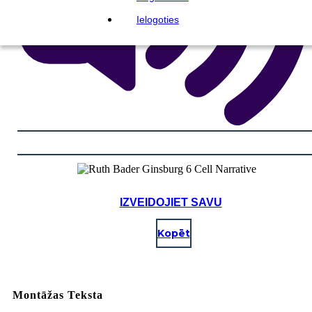
Ielogoties
IZVEIDOJIET SAVU
Kopēt
Montāžas Teksta