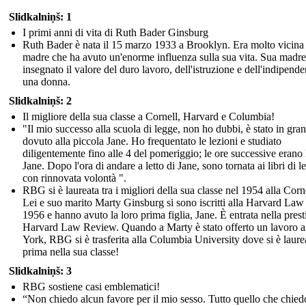
Slidkalniņš: 1
I primi anni di vita di Ruth Bader Ginsburg
Ruth Bader è nata il 15 marzo 1933 a Brooklyn. Era molto vicina
madre che ha avuto un'enorme influenza sulla sua vita. Sua madre
insegnato il valore del duro lavoro, dell'istruzione e dell'indipende
una donna.
Slidkalniņš: 2
Il migliore della sua classe a Cornell, Harvard e Columbia!
"Il mio successo alla scuola di legge, non ho dubbi, è stato in gran
dovuto alla piccola Jane. Ho frequentato le lezioni e studiato
diligentemente fino alle 4 del pomeriggio; le ore successive erano l
Jane. Dopo l'ora di andare a letto di Jane, sono tornata ai libri di l
con rinnovata volontà ".
RBG si è laureata tra i migliori della sua classe nel 1954 alla Corne
Lei e suo marito Marty Ginsburg si sono iscritti alla Harvard Law
1956 e hanno avuto la loro prima figlia, Jane. È entrata nella prest
Harvard Law Review. Quando a Marty è stato offerto un lavoro 
York, RBG si è trasferita alla Columbia University dove si è laure
prima nella sua classe!
Slidkalniņš: 3
RBG sostiene casi emblematici!
“Non chiedo alcun favore per il mio sesso. Tutto quello che chied