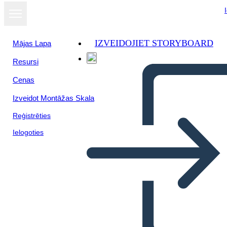
IZVEIDOJIET STORYBOARD
Mājas Lapa
Resursi
Cenas
Izveidot Montāžas Skala
Reģistrēties
Ielogoties