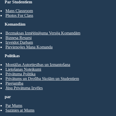
Par Studentiem
Mans Classroom
Photos For Class
Komandām
Bezmaksas Izmēģinājuma Versija Komandām
Biznesa Resursi
Izveidot Darbam
Pievienojies Mana Komanda
Politikas
Montāžas Autortiesības un Izmantošana
Lietošanas Noteikumi
Privātuma Politika
Privātums un Drošība Skolām un Studentiem
Pieejamība
Jūsu Privātuma Izvēles
par
Par Mums
Sazinies ar Mums