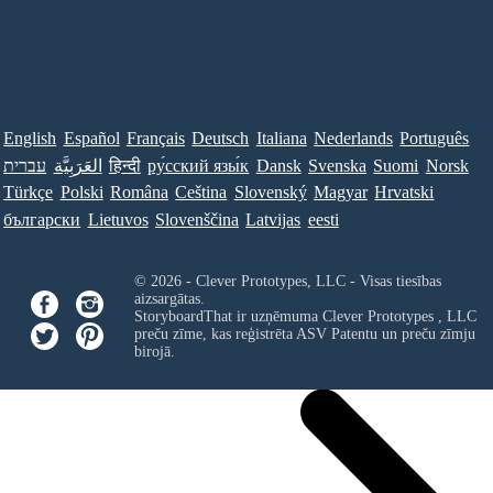
English
Español
Français
Deutsch
Italiana
Nederlands
Português
עברית
العَرَبِيَّة
हिन्दी
ру́сский язы́к
Dansk
Svenska
Suomi
Norsk
Türkçe
Polski
Româna
Ceština
Slovenský
Magyar
Hrvatski
български
Lietuvos
Slovenščina
Latvijas
eesti
© 2026 - Clever Prototypes, LLC - Visas tiesības
aizsargātas.
StoryboardThat ir uzņēmuma
Clever Prototypes , LLC
preču zīme, kas reģistrēta ASV Patentu un preču zīmju
birojā.