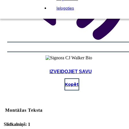
Ielogoties
IZVEIDOJIET SAVU
Kopēt
Montāžas Teksta
Slidkalniņš: 1