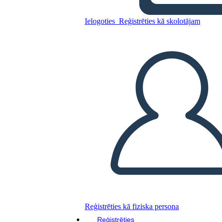
Ielogoties
Reģistrēties kā skolotājam
Kopējiet šo stāstu tabulu
IZVEIDOT STĀSTU SHĒMU
ATSKAŅOT SLAIDRĀDI
IZLASI MAN
Reģistrēties kā fiziska persona
Reģistrēties