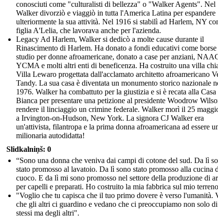
conosciuti come "culturalisti di bellezza" o "Walker Agents". Nel
Walker divorziò e viaggiò in tutta l'America Latina per espandere
ulteriormente la sua attività. Nel 1916 si stabilì ad Harlem, NY co
figlia A'Lelia, che lavorava anche per l'azienda.
Legacy Ad Harlem, Walker si dedicò a molte cause durante il
Rinascimento di Harlem. Ha donato a fondi educativi come borse 
studio per donne afroamericane, donato a case per anziani, NAA
YCMA e molti altri enti di beneficenza. Ha costruito una villa ch
Villa Lewaro progettata dall'acclamato architetto afroamericano V
Tandy. La sua casa è diventata un monumento storico nazionale n
1976. Walker ha combattuto per la giustizia e si è recata alla Casa
Bianca per presentare una petizione al presidente Woodrow Wilso
rendere il linciaggio un crimine federale. Walker morì il 25 magg
a Irvington-on-Hudson, New York. La signora CJ Walker era
un'attivista, filantropa e la prima donna afroamericana ad essere u
milionaria autodidatta!
Slidkalniņš: 0
“Sono una donna che veniva dai campi di cotone del sud. Da lì s
stato promosso al lavatoio. Da lì sono stato promosso alla cucina 
cuoco. E da lì mi sono promosso nel settore della produzione di ar
per capelli e preparati. Ho costruito la mia fabbrica sul mio terreno
"Voglio che tu capisca che il tuo primo dovere è verso l'umanità. 
che gli altri ci guardino e vedano che ci preoccupiamo non solo di
stessi ma degli altri".