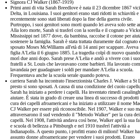
Signora CJ Walker (1867-1919)
Primi anni di vita Sarah Breedlove è nata il 23 dicembre 1867 vic
Delta, in Louisiana. I suoi genitori erano stati ridotti in schiavitù e
recentemente sono stati liberati dopo la fine della guerra civile.
Purtroppo, i suoi genitori sono morti quando lei aveva solo sette a
Alla loro morte, Sarah si trasferì con la sorella e il cognato a Vick
Mississippi nel 1877 dove, da bambina, raccolse il cotone per aiut
sostenere la famiglia. Sarah è stata trattata duramente dal cognato 
sposato Moses McWilliams all'età di 14 anni per scappare. Aveva
figlia A'Lelia il 6 giugno 1885. La tragedia colpì di nuovo quan
morì due anni dopo. Sarah prese A'Lelia e andò a vivere con i suo
fratelli a St. Louis che lavoravano come barbieri. Ha lavorato co
lavandaia per guadagnare i soldi per mandare A'Lelia a scuola.
Frequentava anche la scuola serale quando poteva.
carriera Sarah ha incontrato l'inserzionista Charles J. Walker a St 
presto si sono sposati. A causa di una condizione del cuoio capellu
Sarah ha iniziato a perdere i capelli. Ha inventato rimedi casalingh
aiutare. È stata in grado di creare una linea di successo di prodotti 
cura dei capelli afroamericani e ha iniziato a utilizzare il nome 
CJ Walker per essere più riconoscibile. Nel 1907, Walker e suo m
attraversarono il sud vendendo il "Metodo Walker" per la cura dei
capelli. Nel 1908, l'attività andava così bene, Walker aprì la sua f
e scuola di bellezza a Pittsburgh e nel 1910 trasferì l'attività a
Indianapolis. A questo punto, i profitti erano di milioni! Walker ha
assunto donne afroamericane per vendere i suoi prodotti. Erano