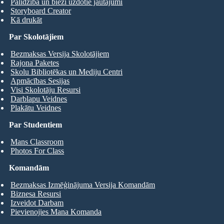
Palīdzība un bieži uzdotie jautājumi
Storyboard Creator
Kā drukāt
Par Skolotājiem
Bezmaksas Versija Skolotājiem
Rajona Paketes
Skolu Bibliotēkas un Mediju Centri
Apmācības Sesijas
Visi Skolotāju Resursi
Darblapu Veidnes
Plakātu Veidnes
Par Studentiem
Mans Classroom
Photos For Class
Komandām
Bezmaksas Izmēģinājuma Versija Komandām
Biznesa Resursi
Izveidot Darbam
Pievienojies Mana Komanda