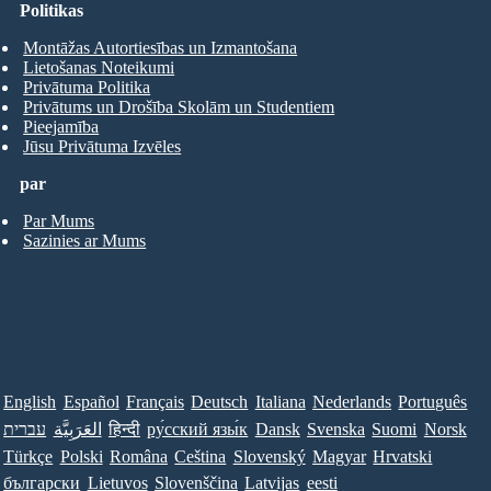
Politikas
Montāžas Autortiesības un Izmantošana
Lietošanas Noteikumi
Privātuma Politika
Privātums un Drošība Skolām un Studentiem
Pieejamība
Jūsu Privātuma Izvēles
par
Par Mums
Sazinies ar Mums
English
Español
Français
Deutsch
Italiana
Nederlands
Português
עברית
العَرَبِيَّة
हिन्दी
ру́сский язы́к
Dansk
Svenska
Suomi
Norsk
Türkçe
Polski
Româna
Ceština
Slovenský
Magyar
Hrvatski
български
Lietuvos
Slovenščina
Latvijas
eesti