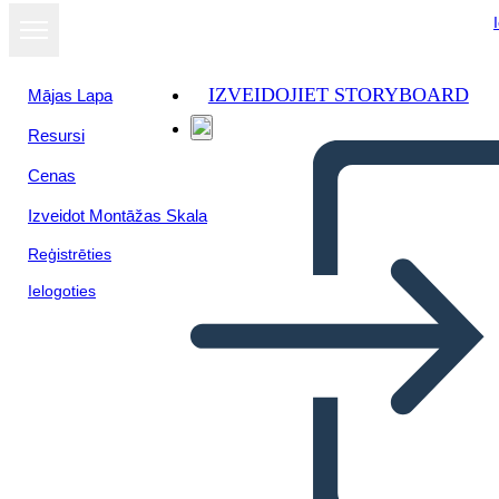
IZVEIDOJIET STORYBOARD
Mājas Lapa
Resursi
Cenas
Izveidot Montāžas Skala
Reģistrēties
Ielogoties
Signora CJ Walker Bio