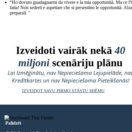
“Ho dovuto guadagnarmi da vivere e la mia opportunità. Ma ce l'
fatta! Non sederti e aspettare che si presentino le opportunità. Alza
preparali. "
Izveidoti vairāk nekā
40
miljoni
scenāriju plānu
Lai Izmēģinātu, nav Nepieciešama Lejupielāde, na
Kredītkartes un nav Nepieciešama Pieteikšanās!
IZVEIDOT SAVU PIRMO STĀSTU SHĒMU
Palīdzēt