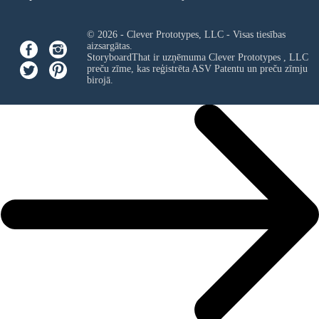
© 2026 - Clever Prototypes, LLC - Visas tiesības
aizsargātas.
StoryboardThat ir uzņēmuma
Clever Prototypes , LLC
preču zīme, kas reģistrēta ASV Patentu un preču zīmju
birojā.