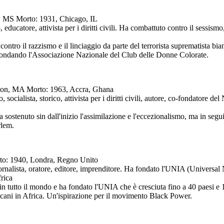
s, MS Morto: 1931, Chicago, IL
 educatore, attivista per i diritti civili. Ha combattuto contro il sessism
ontro il razzismo e il linciaggio da parte del terrorista suprematista bian
 fondando l'Associazione Nazionale del Club delle Donne Colorate.
ngton, MA Morto: 1963, Accra, Ghana
 socialista, storico, attivista per i diritti civili, autore, co-fondator
che ha sostenuto sin dall'inizio l'assimilazione e l'eccezionalismo, ma in se
rlem.
rto: 1940, Londra, Regno Unito
giornalista, oratore, editore, imprenditore. Ha fondato l'UNIA (Univer
rica
 in tutto il mondo e ha fondato l'UNIA che è cresciuta fino a 40 paesi e 
ani in Africa. Un'ispirazione per il movimento Black Power.