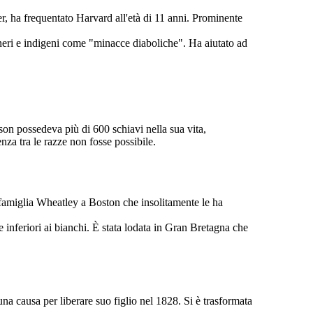
r, ha frequentato Harvard all'età di 11 anni. Prominente
e neri e indigeni come "minacce diaboliche". Ha aiutato ad
erson possedeva più di 600 schiavi nella sua vita,
nza tra le razze non fosse possibile.
 famiglia Wheatley a Boston che insolitamente le ha
te inferiori ai bianchi. È stata lodata in Gran Bretagna che
na causa per liberare suo figlio nel 1828. Si è trasformata