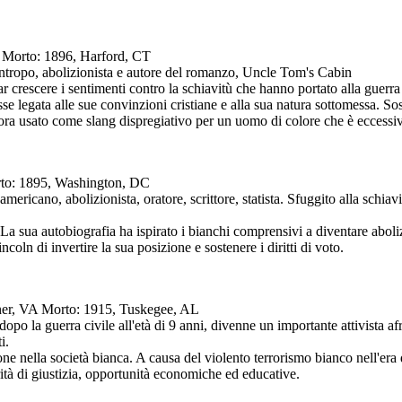
CT Morto: 1896, Harford, CT
lantropo, abolizionista e autore del romanzo, Uncle Tom's Cabin
 crescere i sentimenti contro la schiavitù che hanno portato alla guerra c
fosse legata alle sue convinzioni cristiane e alla sua natura sottomessa
ora usato come slang dispregiativo per un uomo di colore che è eccessi
rto: 1895, Washington, DC
americano, abolizionista, oratore, scrittore, statista. Sfuggito alla schi
. La sua autobiografia ha ispirato i bianchi comprensivi a diventare abo
coln di invertire la sua posizione e sostenere i diritti di voto.
rner, VA Morto: 1915, Tuskegee, AL
 dopo la guerra civile all'età di 9 anni, divenne un importante attivist
i.
e nella società bianca. A causa del violento terrorismo bianco nell'era
ità di giustizia, opportunità economiche ed educative.