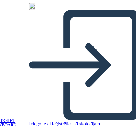
IDOJIET
Ielogoties
Reģistrēties kā skolotājam
YBOARD