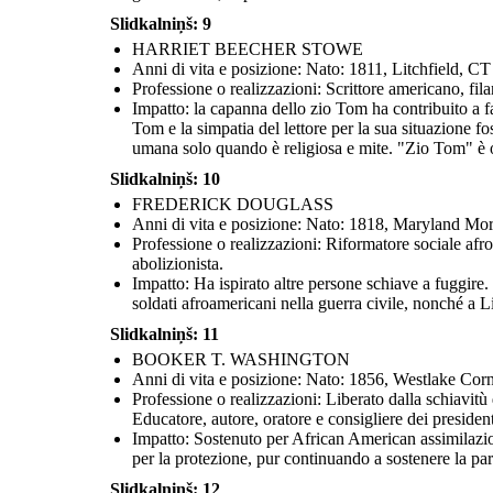
Slidkalniņš: 9
HARRIET BEECHER STOWE
Anni di vita e posizione: Nato: 1811, Litchfield, 
Professione o realizzazioni: Scrittore americano, fi
Impatto: la capanna dello zio Tom ha contribuito a far
Tom e la simpatia del lettore per la sua situazione 
umana solo quando è religiosa e mite. "Zio Tom" è 
Slidkalniņš: 10
FREDERICK DOUGLASS
Anni di vita e posizione: Nato: 1818, Maryland Mo
Professione o realizzazioni: Riformatore sociale afro
abolizionista.
Impatto: Ha ispirato altre persone schiave a fuggire
soldati afroamericani nella guerra civile, nonché a Lin
Slidkalniņš: 11
BOOKER T. WASHINGTON
Anni di vita e posizione: Nato: 1856, Westlake Co
Professione o realizzazioni: Liberato dalla schiavitù
Educatore, autore, oratore e consigliere dei president
Impatto: Sostenuto per African American assimilazion
per la protezione, pur continuando a sostenere la par
Slidkalniņš: 12