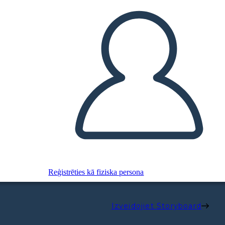
Reģistrēties kā fiziska persona
Izveidojiet Storyboard