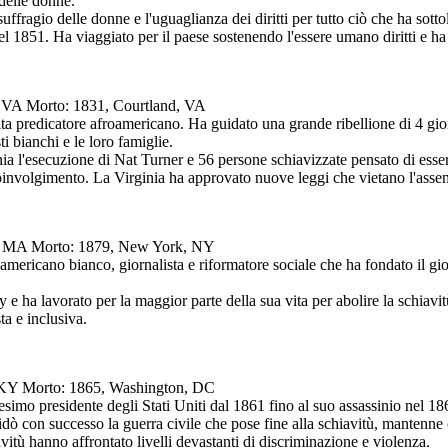
 delle donne.
uffragio delle donne e l'uguaglianza dei diritti per tutto ciò che ha sotto
1851. Ha viaggiato per il paese sostenendo l'essere umano diritti e ha 
, VA Morto: 1831, Courtland, VA
ita predicatore afroamericano. Ha guidato una grande ribellione di 4 gior
i bianchi e le loro famiglie.
ia l'esecuzione di Nat Turner e 56 persone schiavizzate pensato di essere
involgimento. La Virginia ha approvato nuove leggi che vietano l'assemb
rt, MA Morto: 1879, New York, NY
americano bianco, giornalista e riformatore sociale che ha fondato il gio
e ha lavorato per la maggior parte della sua vita per abolire la schiavi
a e inclusiva.
e, KY Morto: 1865, Washington, DC
esimo presidente degli Stati Uniti dal 1861 fino al suo assassinio nel 186
dò con successo la guerra civile che pose fine alla schiavitù, mantenne
vitù hanno affrontato livelli devastanti di discriminazione e violenza.