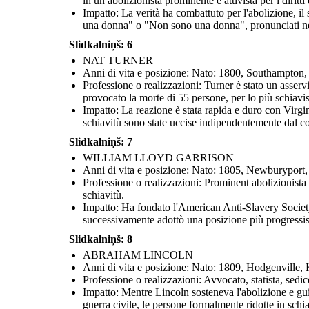
in un abolizionista prominente e attivista per i diritti
Impatto: La verità ha combattuto per l'abolizione, il s
una donna" o "Non sono una donna", pronunciati nel 
Slidkalniņš: 6
NAT TURNER
Anni di vita e posizione: Nato: 1800, Southampton
Professione o realizzazioni: Turner è stato un asserv
provocato la morte di 55 persone, per lo più schiavist
Impatto: La reazione è stata rapida e duro con Virgin
schiavitù sono state uccise indipendentemente dal co
Slidkalniņš: 7
WILLIAM LLOYD GARRISON
Anni di vita e posizione: Nato: 1805, Newburypo
Professione o realizzazioni: Prominent abolizionista 
schiavitù.
Impatto: Ha fondato l'American Anti-Slavery Society 
successivamente adottò una posizione più progressist
Slidkalniņš: 8
ABRAHAM LINCOLN
Anni di vita e posizione: Nato: 1809, Hodgenvill
Professione o realizzazioni: Avvocato, statista, sedic
Impatto: Mentre Lincoln sosteneva l'abolizione e gui
guerra civile, le persone formalmente ridotte in schia