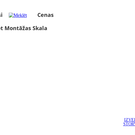
i
Cenas
ot Montāžas Skala
IZVE
STOR