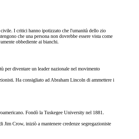
ivile. I critici hanno ipotizzato che l'umanità dello zio
. Sostengono che una persona non dovrebbe essere vista come
vamente obbediente ai bianchi.
avitù per diventare un leader nazionale nel movimento
lizionisti. Ha consigliato ad Abraham Lincoln di ammettere i
a afroamericano. Fondò la Tuskegee University nel 1881.
 di Jim Crow, iniziò a mantenere credenze segregazioniste