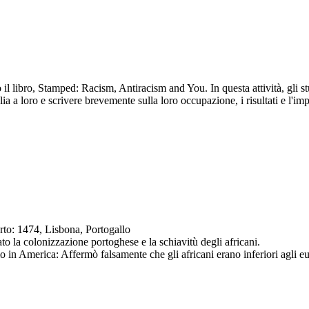
o il libro, Stamped: Racism, Antiracism and You. In questa attività, gli 
a a loro e scrivere brevemente sulla loro occupazione, i risultati e l'imp
rto: 1474, Lisbona, Portogallo
ato la colonizzazione portoghese e la schiavitù degli africani.
mo in America: Affermò falsamente che gli africani erano inferiori agli eu