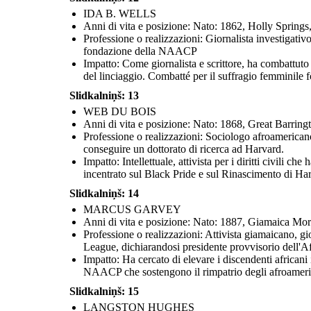
IDA B. WELLS
Anni di vita e posizione: Nato: 1862, Holly Spring
Professione o realizzazioni: Giornalista investigativo,
fondazione della NAACP
Impatto: Come giornalista e scrittore, ha combattuto c
del linciaggio. Combatté per il suffragio femminile
Slidkalniņš: 13
WEB DU BOIS
Anni di vita e posizione: Nato: 1868, Great Barri
Professione o realizzazioni: Sociologo afroamericano,
conseguire un dottorato di ricerca ad Harvard.
Impatto: Intellettuale, attivista per i diritti civili 
incentrato sul Black Pride e sul Rinascimento di Ha
Slidkalniņš: 14
MARCUS GARVEY
Anni di vita e posizione: Nato: 1887, Giamaica Mo
Professione o realizzazioni: Attivista giamaicano, 
League, dichiarandosi presidente provvisorio dell'Af
Impatto: Ha cercato di elevare i discendenti africani
NAACP che sostengono il rimpatrio degli afroameric
Slidkalniņš: 15
LANGSTON HUGHES