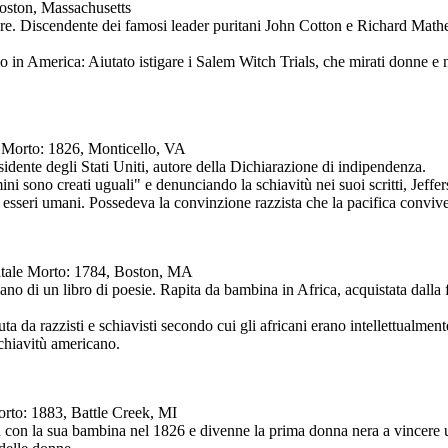
oston, Massachusetts
tore. Discendente dei famosi leader puritani John Cotton e Richard Mathe
smo in America: Aiutato istigare i Salem Witch Trials, che mirati donne 
A Morto: 1826, Monticello, VA
sidente degli Stati Uniti, autore della Dichiarazione di indipendenza.
mini sono creati uguali" e denunciando la schiavitù nei suoi scritti, Jeff
di esseri umani. Possedeva la convinzione razzista che la pacifica convive
entale Morto: 1784, Boston, MA
ano di un libro di poesie. Rapita da bambina in Africa, acquistata dalla
ta da razzisti e schiavisti secondo cui gli africani erano intellettualmen
 schiavitù americano.
orto: 1883, Battle Creek, MI
tù con la sua bambina nel 1826 e divenne la prima donna nera a vincere u