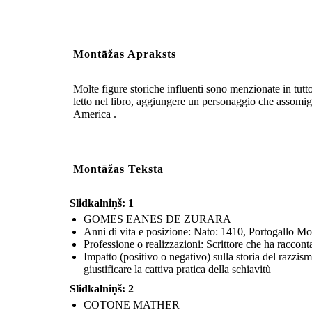
Montāžas Apraksts
Molte figure storiche influenti sono menzionate in tutt
letto nel libro, aggiungere un personaggio che assomigli
America .
Montāžas Teksta
Slidkalniņš: 1
GOMES EANES DE ZURARA
Anni di vita e posizione: Nato: 1410, Portogallo Mo
Professione o realizzazioni: Scrittore che ha raccont
Impatto (positivo o negativo) sulla storia del razzis
giustificare la cattiva pratica della schiavitù
Slidkalniņš: 2
COTONE MATHER