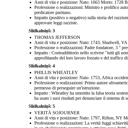
Anni di vita e posizione: Nato: 1663 Morto: 1728 B
Professione o realizzazioni: Ministro e prolifico au
predicatore puritano.
Impatto (positivo o negativo) sulla storia del razzi
approvare leggi razziste.
Slidkalniņš: 3
THOMAS JEFFERSON
Anni di vita e posizione: Nato: 1743, Shadwell, V
Professione o realizzazioni: Padre fondatore, 3 ° pre
Impatto : Contraddittorio nello scrivere "tutti gli uo
approfittando del loro lavoro forzato e del traffico 
Slidkalniņš: 4
PHILLIS WHEATLEY
Anni di vita e posizione: Nato: 1753, Africa occid
Professione o realizzazioni: Primo autore afroameric
permesso di perseguire un'istruzione.
Impatto : Wheatley ha smentito la falsa teoria sostenu
ha usato i suoi risultati per denunciare il sistema di
Slidkalniņš: 5
VERITÀ SOJOURNER
Anni di vita e posizione: Nato: 1797, Rifton, NY M
Professione o realizzazioni: La verità fuggì schiavi