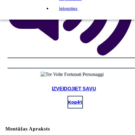
Ielogoties
IZVEIDOJIET SAVU
Kopēt
Montāžas Apraksts