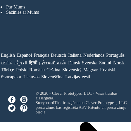
Par Mums
Sazinies ar Mums
English
Español
Français
Deutsch
Italiana
Nederlands
Português
עברית
العَرَبِيَّة
हिन्दी
ру́сский язы́к
Dansk
Svenska
Suomi
Norsk
Türkçe
Polski
Româna
Ceština
Slovenský
Magyar
Hrvatski
български
Lietuvos
Slovenščina
Latvijas
eesti
© 2026 - Clever Prototypes, LLC - Visas tiesības
aizsargātas.
StoryboardThat ir uzņēmuma
Clever Prototypes , LLC
preču zīme, kas reģistrēta ASV Patentu un preču zīmju
birojā.