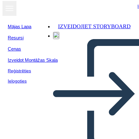
IZVEIDOJIET STORYBOARD
Mājas Lapa
Resursi
Cenas
Izveidot Montāžas Skala
Reģistrēties
Ielogoties