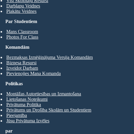
Visi Skolotāju Resursi
Darblapu Veidnes
Plakātu Veidnes
Par Studentiem
Mans Classroom
Photos For Class
Komandām
Bezmaksas Izmēģinājuma Versija Komandām
Biznesa Resursi
Izveidot Darbam
Pievienojies Mana Komanda
Politikas
Montāžas Autortiesības un Izmantošana
Lietošanas Noteikumi
Privātuma Politika
Privātums un Drošība Skolām un Studentiem
Pieejamība
Jūsu Privātuma Izvēles
par