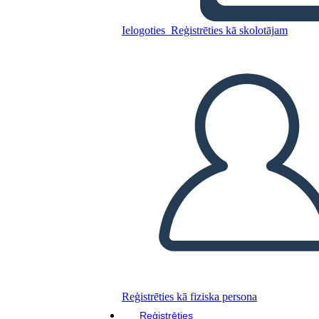
Ielogoties
Reģistrēties kā skolotājam
Apmācības Programma 1
Kopējiet šo stāstu tabulu
IZVEIDOT STĀSTU SHĒMU
ATSKAŅOT SLAIDRĀDI
IZLASI MAN
Reģistrēties kā fiziska persona
Reģistrēties