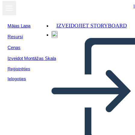
IZVEIDOJIET STORYBOARD
Mājas Lapa
Resursi
Cenas
Izveidot Montāžas Skala
Reģistrēties
Ielogoties