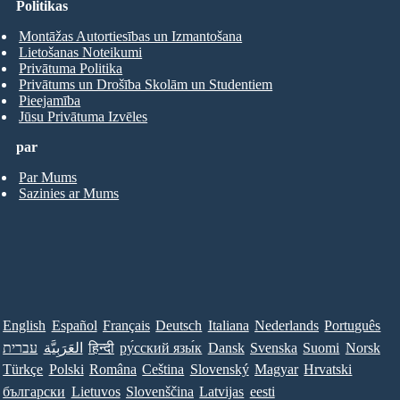
Politikas
Montāžas Autortiesības un Izmantošana
Lietošanas Noteikumi
Privātuma Politika
Privātums un Drošība Skolām un Studentiem
Pieejamība
Jūsu Privātuma Izvēles
par
Par Mums
Sazinies ar Mums
English
Español
Français
Deutsch
Italiana
Nederlands
Português
עברית
العَرَبِيَّة
हिन्दी
ру́сский язы́к
Dansk
Svenska
Suomi
Norsk
Türkçe
Polski
Româna
Ceština
Slovenský
Magyar
Hrvatski
български
Lietuvos
Slovenščina
Latvijas
eesti