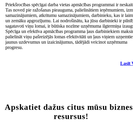
Priekšrocības spēcīgai darba vietas apmācības programmai ir neskai
Tas noved pie ražošanas pieauguma, palielinātiem ieņēmumiem, iz
samazinājumiem, atkritumu samazinājumiem, darbinieku, kas ir laim
un zemāku apgrozījumu. Lai nodrošinātu, ka jūsu darbinieki ir pilnī
sagatavoti viņu lomai, ir būtiska nozīme uzņēmuma ilgtermiņa izau
Spēcīga un efektīva apmācības programma ļaus darbiniekiem maksi
palielināt viņu pašreizējās lomas efektivitāti un ļaus viņiem uzņemtie
jaunus uzdevumus un izaicinājumus, tādējādi veicinot uzņēmuma
progresu.
Lasīt 
Apskatiet dažus citus mūsu bizne
resursus!