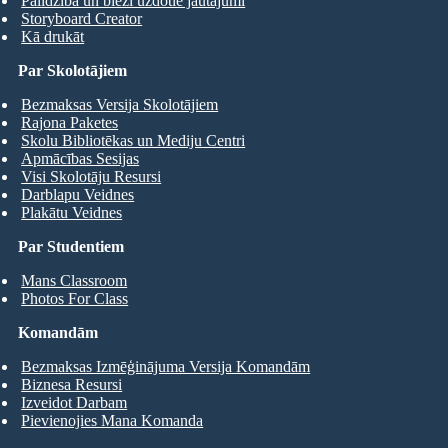
Palīdzība un bieži uzdotie jautājumi
Storyboard Creator
Kā drukāt
Par Skolotājiem
Bezmaksas Versija Skolotājiem
Rajona Paketes
Skolu Bibliotēkas un Mediju Centri
Apmācības Sesijas
Visi Skolotāju Resursi
Darblapu Veidnes
Plakātu Veidnes
Par Studentiem
Mans Classroom
Photos For Class
Komandām
Bezmaksas Izmēģinājuma Versija Komandām
Biznesa Resursi
Izveidot Darbam
Pievienojies Mana Komanda