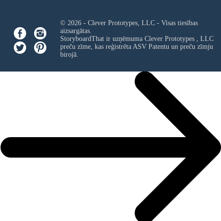
© 2026 - Clever Prototypes, LLC - Visas tiesības
aizsargātas.
StoryboardThat ir uzņēmuma
Clever Prototypes , LLC
preču zīme, kas reģistrēta ASV Patentu un preču zīmju
birojā.