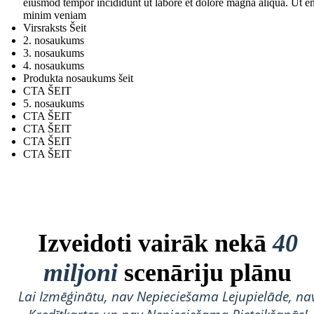
eiusmod tempor incididunt ut labore et dolore magna aliqua. Ut e
minim veniam
Virsraksts Šeit
2. nosaukums
3. nosaukums
4. nosaukums
Produkta nosaukums šeit
CTA ŠEIT
5. nosaukums
CTA ŠEIT
CTA ŠEIT
CTA ŠEIT
CTA ŠEIT
Izveidoti vairāk nekā
40
miljoni
scenāriju plānu
Lai Izmēģinātu, nav Nepieciešama Lejupielāde, na