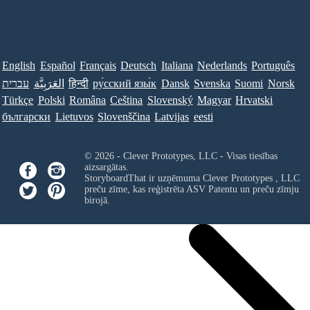
English
Español
Français
Deutsch
Italiana
Nederlands
Português
עברית
العَرَبِيَّة
हिन्दी
ру́сский язы́к
Dansk
Svenska
Suomi
Norsk
Türkçe
Polski
Româna
Ceština
Slovenský
Magyar
Hrvatski
български
Lietuvos
Slovenščina
Latvijas
eesti
© 2026 - Clever Prototypes, LLC - Visas tiesības
aizsargātas.
StoryboardThat ir uzņēmuma
Clever Prototypes , LLC
preču zīme, kas reģistrēta ASV Patentu un preču zīmju
birojā.