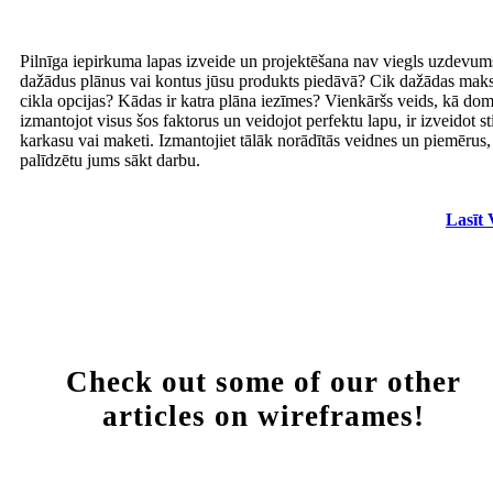
Pilnīga iepirkuma lapas izveide un projektēšana nav viegls uzdevum
dažādus plānus vai kontus jūsu produkts piedāvā? Cik dažādas ma
cikla opcijas? Kādas ir katra plāna iezīmes? Vienkāršs veids, kā dom
izmantojot visus šos faktorus un veidojot perfektu lapu, ir izveidot st
karkasu vai maketi. Izmantojiet tālāk norādītās veidnes un piemērus, 
palīdzētu jums sākt darbu.
Lasīt 
Check out some of our other
articles on wireframes!