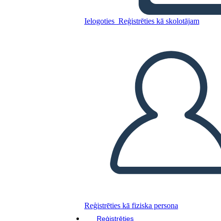
Ielogoties
Reģistrēties kā skolotājam
Corporate Purchase
Wireframe 2. veidne
Kopējiet šo stāstu tabulu
IZVEIDOT STĀSTU SHĒMU
ATSKAŅOT SLAIDRĀDI
IZLASI MAN
Reģistrēties kā fiziska persona
Reģistrēties