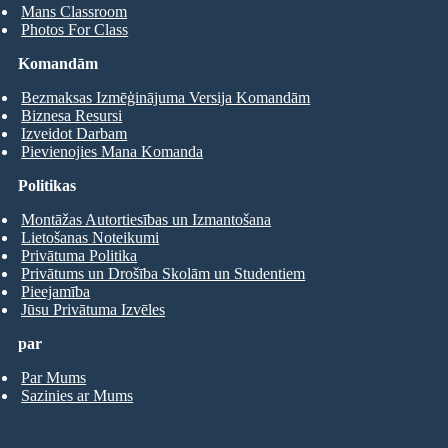
Mans Classroom
Photos For Class
Komandām
Bezmaksas Izmēģinājuma Versija Komandām
Biznesa Resursi
Izveidot Darbam
Pievienojies Mana Komanda
Politikas
Montāžas Autortiesības un Izmantošana
Lietošanas Noteikumi
Privātuma Politika
Privātums un Drošība Skolām un Studentiem
Pieejamība
Jūsu Privātuma Izvēles
par
Par Mums
Sazinies ar Mums