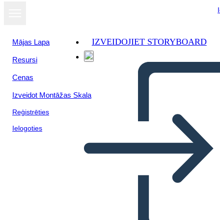
IZVEIDOJIET STORYBOARD
Mājas Lapa
Resursi
Cenas
Izveidot Montāžas Skala
Reģistrēties
Ielogoties