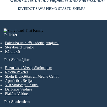
Kredītkartes un nav Nepieciešama Pieteikšanās!
IZVEIDOT SAVU PIRMO STĀSTU SHĒMU
Palīdzēt
Palīdzība un bieži uzdotie jautājumi
Storyboard Creator
Kā drukāt
Par Skolotājiem
Bezmaksas Versija Skolotājiem
Rajona Paketes
Skolu Bibliotēkas un Mediju Centri
Apmācības Sesijas
Visi Skolotāju Resursi
Darblapu Veidnes
Plakātu Veidnes
Par Studentiem