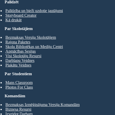
Palīdzēt
Palīdzība un bieži uzdotie jautājumi
Storyboard Creator
Kā drukāt
Par Skolotājiem
Bezmaksas Versija Skolotājiem
Rajona Paketes
Skolu Bibliotēkas un Mediju Centri
Apmācības Sesijas
Visi Skolotāju Resursi
Darblapu Veidnes
Plakātu Veidnes
Par Studentiem
Mans Classroom
Photos For Class
Komandām
Bezmaksas Izmēģinājuma Versija Komandām
Biznesa Resursi
Izveidot Darbam