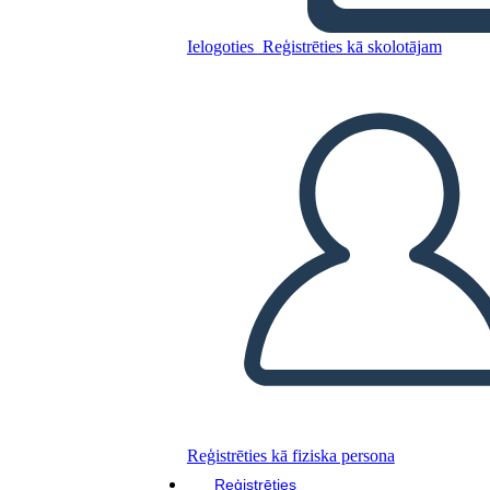
Ielogoties
Reģistrēties kā skolotājam
Eksperimenta Procesa
Infografika
Kopējiet šo stāstu tabulu
IZVEIDOT STĀSTU SHĒMU
ATSKAŅOT SLAIDRĀDI
IZLASI MAN
Reģistrēties kā fiziska persona
Reģistrēties