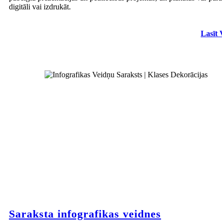
digitāli vai izdrukāt.
Lasīt 
Saraksta infografikas veidnes