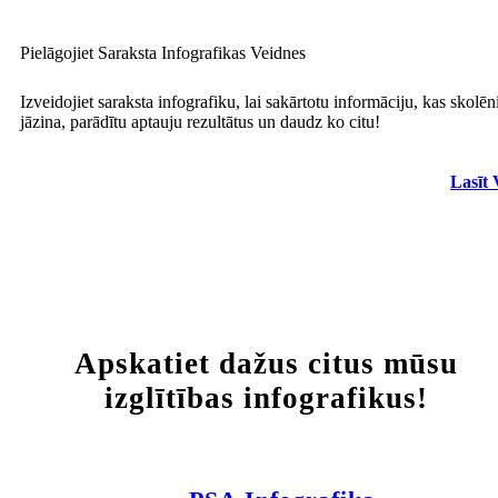
Pielāgojiet Saraksta Infografikas Veidnes
Izveidojiet saraksta infografiku, lai sakārtotu informāciju, kas skolē
jāzina, parādītu aptauju rezultātus un daudz ko citu!
Lasīt 
Apskatiet dažus citus mūsu
izglītības infografikus!