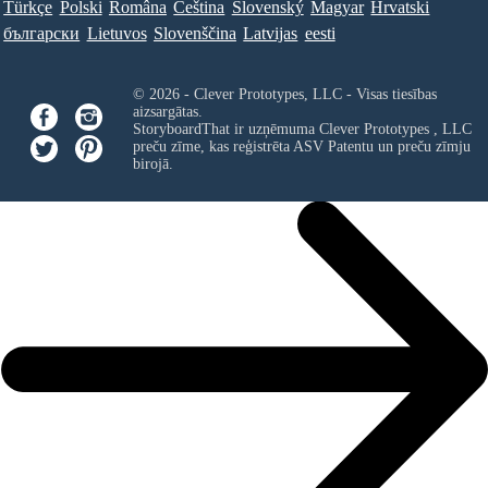
Türkçe
Polski
Româna
Ceština
Slovenský
Magyar
Hrvatski
български
Lietuvos
Slovenščina
Latvijas
eesti
© 2026 - Clever Prototypes, LLC - Visas tiesības
aizsargātas.
StoryboardThat ir uzņēmuma
Clever Prototypes , LLC
preču zīme, kas reģistrēta ASV Patentu un preču zīmju
birojā.