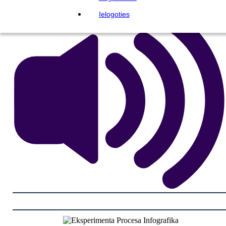
Ielogoties