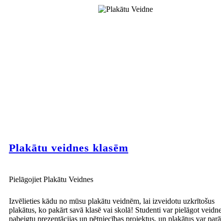
Plakātu veidnes klasēm
Pielāgojiet Plakātu Veidnes
Izvēlieties kādu no mūsu plakātu veidnēm, lai izveidotu uzkrītošus
plakātus, ko pakārt savā klasē vai skolā! Studenti var pielāgot veidne
pabeigtu prezentācijas un pētniecības projektus, un plakātus var parā