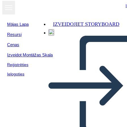
IZVEIDOJIET STORYBOARD
Mājas Lapa
Resursi
Cenas
Izveidot Montāžas Skala
Reģistrēties
Ielogoties