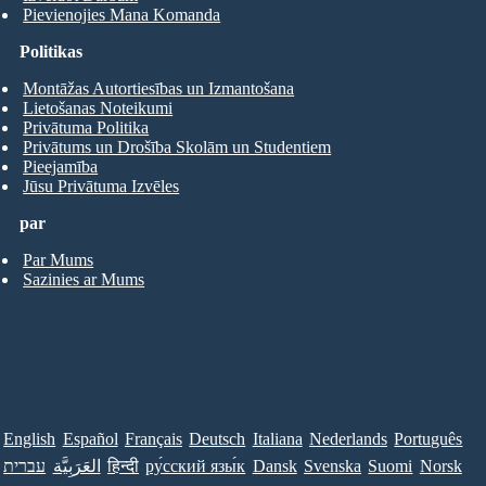
Pievienojies Mana Komanda
Politikas
Montāžas Autortiesības un Izmantošana
Lietošanas Noteikumi
Privātuma Politika
Privātums un Drošība Skolām un Studentiem
Pieejamība
Jūsu Privātuma Izvēles
par
Par Mums
Sazinies ar Mums
English
Español
Français
Deutsch
Italiana
Nederlands
Português
עברית
العَرَبِيَّة
हिन्दी
ру́сский язы́к
Dansk
Svenska
Suomi
Norsk