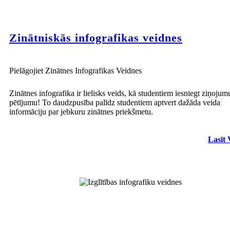
Zinātniskās infografikas veidnes
Pielāgojiet Zinātnes Infografikas Veidnes
Zinātnes infografika ir lielisks veids, kā studentiem iesniegt ziņojum
pētījumu! To daudzpusība palīdz studentiem aptvert dažāda veida
informāciju par jebkuru zinātnes priekšmetu.
Lasīt 