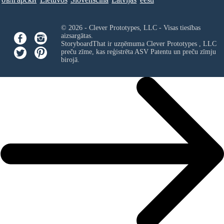
© 2026 - Clever Prototypes, LLC - Visas tiesības
aizsargātas.
StoryboardThat ir uzņēmuma
Clever Prototypes , LLC
preču zīme, kas reģistrēta ASV Patentu un preču zīmju
birojā.