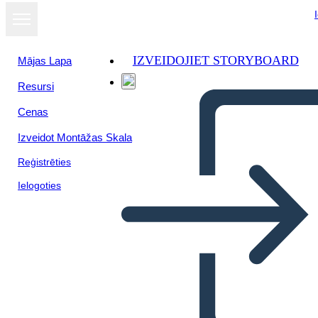
IZVEIDOJIET STORYBOARD
Mājas Lapa
Resursi
Cenas
Izveidot Montāžas Skala
Reģistrēties
Ielogoties