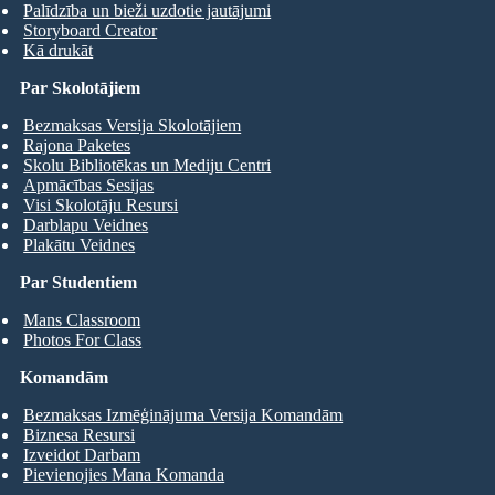
Palīdzība un bieži uzdotie jautājumi
Storyboard Creator
Kā drukāt
Par Skolotājiem
Bezmaksas Versija Skolotājiem
Rajona Paketes
Skolu Bibliotēkas un Mediju Centri
Apmācības Sesijas
Visi Skolotāju Resursi
Darblapu Veidnes
Plakātu Veidnes
Par Studentiem
Mans Classroom
Photos For Class
Komandām
Bezmaksas Izmēģinājuma Versija Komandām
Biznesa Resursi
Izveidot Darbam
Pievienojies Mana Komanda