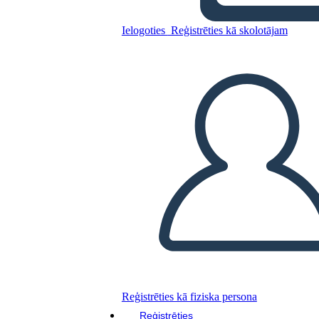
Ielogoties
Reģistrēties kā skolotājam
Grāmatu Jaka 1
Kopējiet šo stāstu tabulu
IZVEIDOT STĀSTU SHĒMU
ATSKAŅOT SLAIDRĀDI
IZLASI MAN
Reģistrēties kā fiziska persona
Reģistrēties