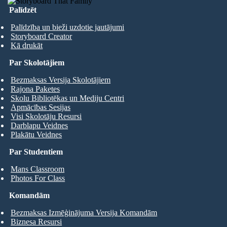
Palīdzēt
Palīdzība un bieži uzdotie jautājumi
Storyboard Creator
Kā drukāt
Par Skolotājiem
Bezmaksas Versija Skolotājiem
Rajona Paketes
Skolu Bibliotēkas un Mediju Centri
Apmācības Sesijas
Visi Skolotāju Resursi
Darblapu Veidnes
Plakātu Veidnes
Par Studentiem
Mans Classroom
Photos For Class
Komandām
Bezmaksas Izmēģinājuma Versija Komandām
Biznesa Resursi