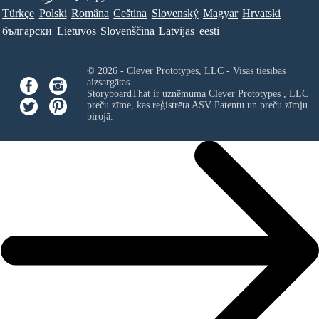
Türkçe
Polski
Româna
Ceština
Slovenský
Magyar
Hrvatski
български
Lietuvos
Slovenščina
Latvijas
eesti
© 2026 - Clever Prototypes, LLC - Visas tiesības
aizsargātas.
StoryboardThat ir uzņēmuma
Clever Prototypes , LLC
preču zīme, kas reģistrēta ASV Patentu un preču zīmju
birojā.