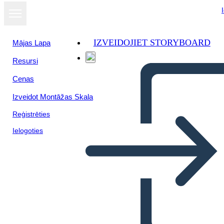
IZVEIDOJIET STORYBOARD
Mājas Lapa
Resursi
Skatīt kā
Cenas
slaidrādi
Izveidot Montāžas Skala
Reģistrēties
Ielogoties
Izejas Biļete — Pierakstieties