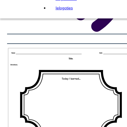
Ielogoties