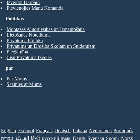
Izveidot Darbam
Pievienojies Mana Komanda
Politikas
Montāžas Autortiesības un Izmantošana
Lietošanas Noteikumi
Privātuma Politika
Privātums un Drošība Skolām un Studentiem
Pieejamība
Jūsu Privātuma Izvēles
par
Par Mums
Sazinies ar Mums
English
Español
Français
Deutsch
Italiana
Nederlands
Português
עברית
العَرَبِيَّة
हिन्दी
ру́сский язы́к
Dansk
Svenska
Suomi
Norsk