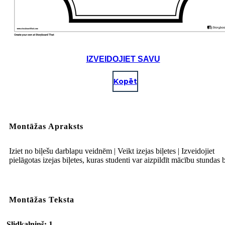
IZVEIDOJIET SAVU
Kopēt
Montāžas Apraksts
Iziet no biļešu darblapu veidnēm | Veikt izejas biļetes | Izveidojiet
pielāgotas izejas biļetes, kuras studenti var aizpildīt mācību stundas 
Montāžas Teksta
Slidkalniņš: 1