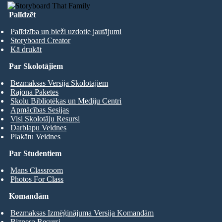
Palīdzēt
Palīdzība un bieži uzdotie jautājumi
Storyboard Creator
Kā drukāt
Par Skolotājiem
Bezmaksas Versija Skolotājiem
Rajona Paketes
Skolu Bibliotēkas un Mediju Centri
Apmācības Sesijas
Visi Skolotāju Resursi
Darblapu Veidnes
Plakātu Veidnes
Par Studentiem
Mans Classroom
Photos For Class
Komandām
Bezmaksas Izmēģinājuma Versija Komandām
Biznesa Resursi