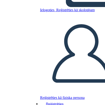
Izsekošanas Vēstules
Ielogoties
Reģistrēties kā skolotājam
Kopējiet šo stāstu tabulu
IZVEIDOT STĀSTU SHĒMU
ATSKAŅOT SLAIDRĀDI
IZLASI MAN
Reģistrēties kā fiziska persona
Reģistrēties