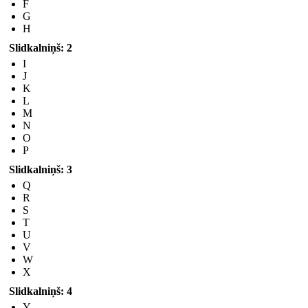
F
G
H
Slidkalniņš: 2
I
J
K
L
M
N
O
P
Slidkalniņš: 3
Q
R
S
T
U
V
W
X
Slidkalniņš: 4
Y