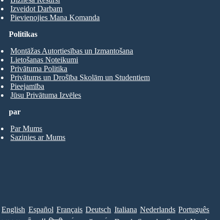
Izveidot Darbam
Pievienojies Mana Komanda
Politikas
Montāžas Autortiesības un Izmantošana
Lietošanas Noteikumi
Privātuma Politika
Privātums un Drošība Skolām un Studentiem
Pieejamība
Jūsu Privātuma Izvēles
par
Par Mums
Sazinies ar Mums
English
Español
Français
Deutsch
Italiana
Nederlands
Português