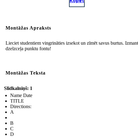
Kopēt
Montāžas Apraksts
Lieciet studentiem vingrināties izsekot un zīmēt savus burtus. Izmant
dzelzceļa punktu fontu!
Montāžas Teksta
Slidkalniņš: 1
Name Date
TITLE
Directions:
A
B
C
D