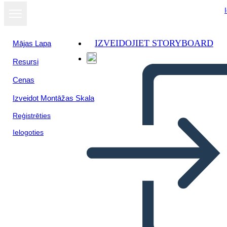
IZVEIDOJIET STORYBOARD
Mājas Lapa
Resursi
Skatīt kā
Cenas
slaidrādi
Izveidot Montāžas Skala
Reģistrēties
Ielogoties