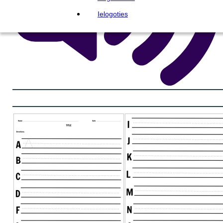
Ielogoties