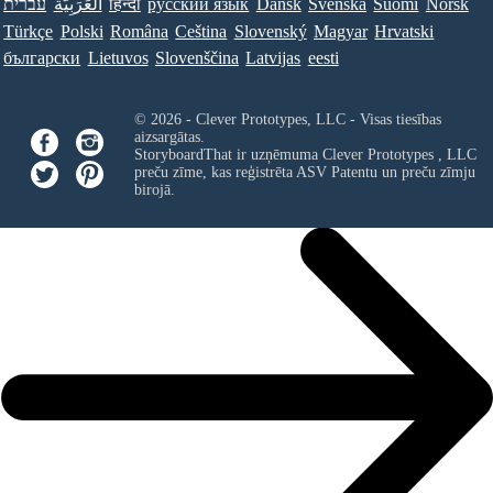
עברית
العَرَبِيَّة
हिन्दी
ру́сский язы́к
Dansk
Svenska
Suomi
Norsk
Türkçe
Polski
Româna
Ceština
Slovenský
Magyar
Hrvatski
български
Lietuvos
Slovenščina
Latvijas
eesti
© 2026 - Clever Prototypes, LLC - Visas tiesības
aizsargātas.
StoryboardThat ir uzņēmuma
Clever Prototypes , LLC
preču zīme, kas reģistrēta ASV Patentu un preču zīmju
birojā.