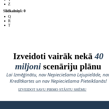
Z
Slidkalniņš: 0
Q
R
T
Izveidoti vairāk nekā
40
miljoni
scenāriju plānu
Lai Izmēģinātu, nav Nepieciešama Lejupielāde, na
Kredītkartes un nav Nepieciešama Pieteikšanās!
IZVEIDOT SAVU PIRMO STĀSTU SHĒMU