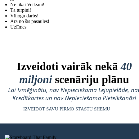
Ne tikai Veiksmi!
Tā turpini!
Vīnogu darbs!
Ārā no šīs pasaules!
Uzlīmes
Izveidoti vairāk nekā
40
miljoni
scenāriju plānu
Lai Izmēģinātu, nav Nepieciešama Lejupielāde, na
Kredītkartes un nav Nepieciešama Pieteikšanās!
IZVEIDOT SAVU PIRMO STĀSTU SHĒMU