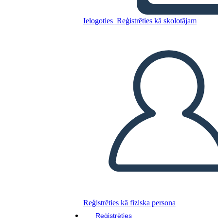
Ielogoties
Reģistrēties kā skolotājam
Kopējiet šo stāstu tabulu
IZVEIDOT STĀSTU SHĒMU
ATSKAŅOT SLAIDRĀDI
IZLASI MAN
Reģistrēties kā fiziska persona
Reģistrēties