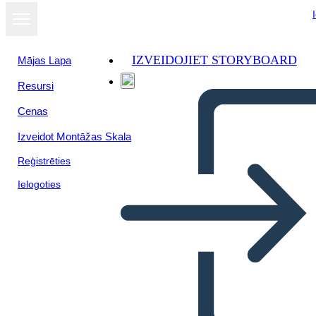
IZVEIDOJIET STORYBOARD
Mājas Lapa
Resursi
Cenas
Izveidot Montāžas Skala
Reģistrēties
Ielogoties
Jauna Lapas Uzlīmju
Izveides Veidne 1