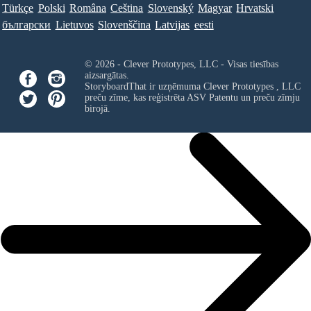
Türkçe
Polski
Româna
Ceština
Slovenský
Magyar
Hrvatski
български
Lietuvos
Slovenščina
Latvijas
eesti
© 2026 - Clever Prototypes, LLC - Visas tiesības
aizsargātas.
StoryboardThat ir uzņēmuma
Clever Prototypes , LLC
preču zīme, kas reģistrēta ASV Patentu un preču zīmju
birojā.