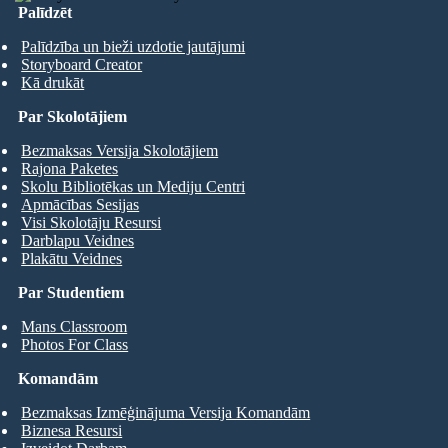
Palīdzēt
Palīdzība un bieži uzdotie jautājumi
Storyboard Creator
Kā drukāt
Par Skolotājiem
Bezmaksas Versija Skolotājiem
Rajona Paketes
Skolu Bibliotēkas un Mediju Centri
Apmācības Sesijas
Visi Skolotāju Resursi
Darblapu Veidnes
Plakātu Veidnes
Par Studentiem
Mans Classroom
Photos For Class
Komandām
Bezmaksas Izmēģinājuma Versija Komandām
Biznesa Resursi