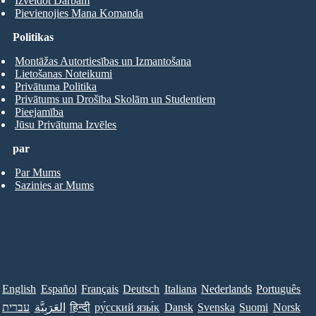
Izveidot Darbam
Pievienojies Mana Komanda
Politikas
Montāžas Autortiesības un Izmantošana
Lietošanas Noteikumi
Privātuma Politika
Privātums un Drošība Skolām un Studentiem
Pieejamība
Jūsu Privātuma Izvēles
par
Par Mums
Sazinies ar Mums
English
Español
Français
Deutsch
Italiana
Nederlands
Português
עברית
العَرَبِيَّة
हिन्दी
ру́сский язы́к
Dansk
Svenska
Suomi
Norsk