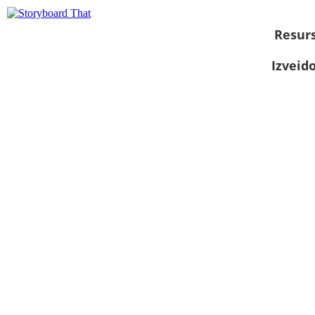
Resurs
Izveid
Skatīt kā
slaidrādi