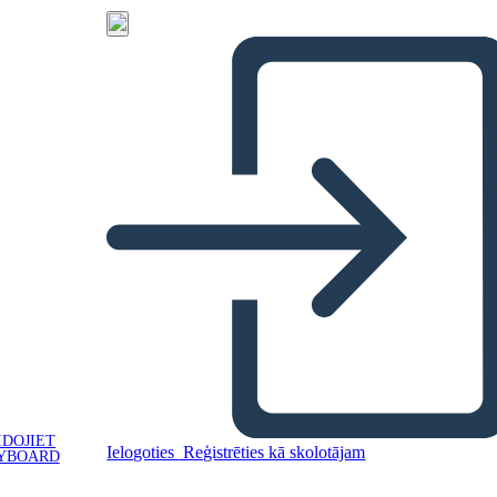
IDOJIET
Ielogoties
Reģistrēties kā skolotājam
YBOARD