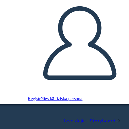
Reģistrēties kā fiziska persona
Izveidojiet Storyboard