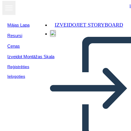
IZVEIDOJIET STORYBOARD
Mājas Lapa
Resursi
Cenas
Izveidot Montāžas Skala
Reģistrēties
Ielogoties
Klientu Ceļojuma Veidne 1