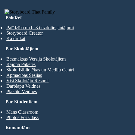
Palīdzēt
Palīdzība un bieži uzdotie jautājumi
Storyboard Creator
Kā drukāt
Par Skolotājiem
Bezmaksas Versija Skolotājiem
Rajona Paketes
Skolu Bibliotēkas un Mediju Centri
Apmācības Sesijas
Visi Skolotāju Resursi
Darblapu Veidnes
Plakātu Veidnes
Par Studentiem
Mans Classroom
Photos For Class
Komandām