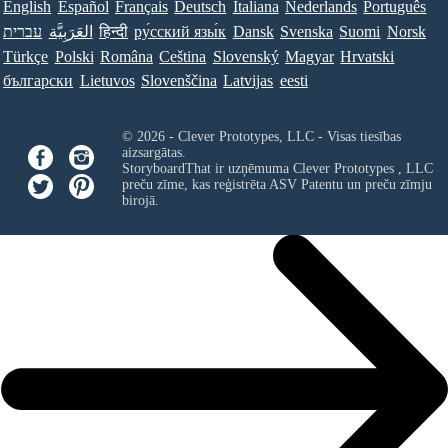
English
Español
Français
Deutsch
Italiana
Nederlands
Português
עברית
العَرَبِيَّة
हिन्दी
ру́сский язы́к
Dansk
Svenska
Suomi
Norsk
Türkçe
Polski
Româna
Ceština
Slovenský
Magyar
Hrvatski
български
Lietuvos
Slovenščina
Latvijas
eesti
© 2026 - Clever Prototypes, LLC - Visas tiesības
aizsargātas.
StoryboardThat ir uzņēmuma
Clever Prototypes , LLC
preču zīme, kas reģistrēta ASV Patentu un preču zīmju
birojā.