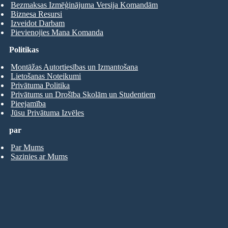
Bezmaksas Izmēģinājuma Versija Komandām
Biznesa Resursi
Izveidot Darbam
Pievienojies Mana Komanda
Politikas
Montāžas Autortiesības un Izmantošana
Lietošanas Noteikumi
Privātuma Politika
Privātums un Drošība Skolām un Studentiem
Pieejamība
Jūsu Privātuma Izvēles
par
Par Mums
Sazinies ar Mums