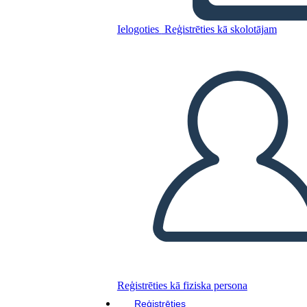
Ielogoties
Reģistrēties kā skolotājam
Kopējiet šo stāstu tabulu
IZVEIDOT STĀSTU SHĒMU
ATSKAŅOT SLAIDRĀDI
IZLASI MAN
Reģistrēties kā fiziska persona
Reģistrēties