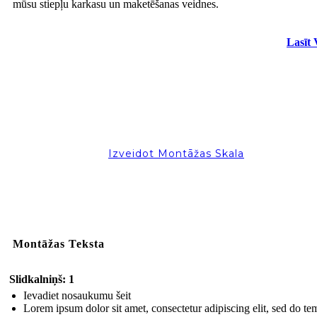
mūsu stiepļu karkasu un maketēšanas veidnes.
Lasīt 
Izveidot Montāžas Skala
Montāžas Teksta
Slidkalniņš: 1
Ievadiet nosaukumu šeit
Lorem ipsum dolor sit amet, consectetur adipiscing elit, sed do t