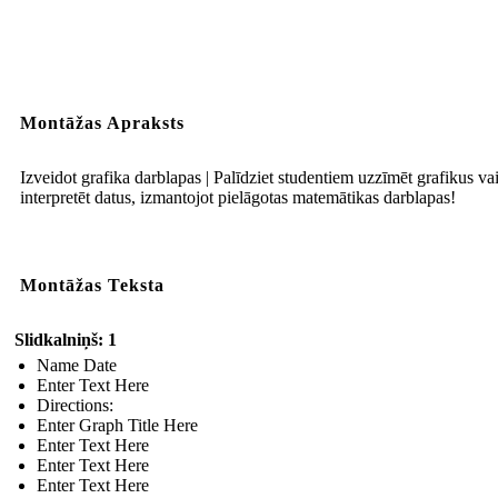
Montāžas Apraksts
Izveidot grafika darblapas | Palīdziet studentiem uzzīmēt grafikus va
interpretēt datus, izmantojot pielāgotas matemātikas darblapas!
Montāžas Teksta
Slidkalniņš: 1
Name Date
Enter Text Here
Directions:
Enter Graph Title Here
Enter Text Here
Enter Text Here
Enter Text Here