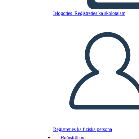
Ielogoties
Reģistrēties kā skolotājam
Līnijas Diagramma 2
Kopējiet šo stāstu tabulu
IZVEIDOT STĀSTU SHĒMU
ATSKAŅOT SLAIDRĀDI
IZLASI MAN
Reģistrēties kā fiziska persona
Reģistrēties