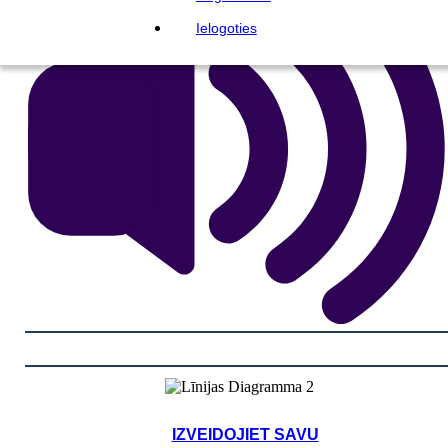
Ielogoties
IZVEIDOJIET SAVU