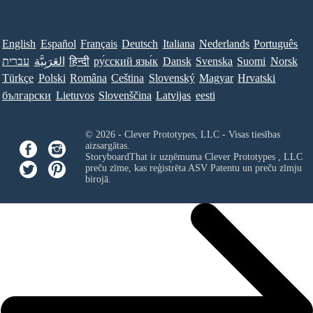
English
Español
Français
Deutsch
Italiana
Nederlands
Português
עברית
العَرَبِيَّة
हिन्दी
ру́сский язы́к
Dansk
Svenska
Suomi
Norsk
Türkçe
Polski
Româna
Ceština
Slovenský
Magyar
Hrvatski
български
Lietuvos
Slovenščina
Latvijas
eesti
© 2026 - Clever Prototypes, LLC - Visas tiesības
aizsargātas.
StoryboardThat ir uzņēmuma
Clever Prototypes , LLC
preču zīme, kas reģistrēta ASV Patentu un preču zīmju
birojā.