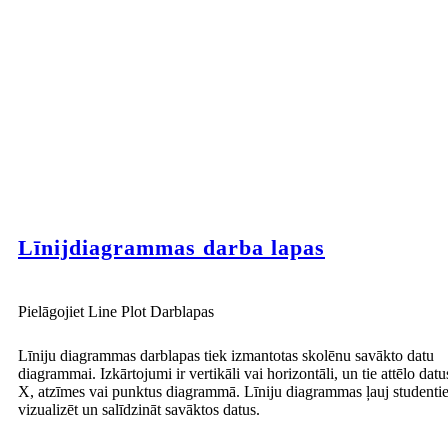
Līnijdiagrammas darba lapas
Pielāgojiet Line Plot Darblapas
Līniju diagrammas darblapas tiek izmantotas skolēnu savākto datu
diagrammai. Izkārtojumi ir vertikāli vai horizontāli, un tie attēlo datu
X, atzīmes vai punktus diagrammā. Līniju diagrammas ļauj studenti
vizualizēt un salīdzināt savāktos datus.