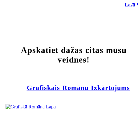
Lasīt 
Apskatiet dažas citas mūsu
veidnes!
Grafiskais Romānu Izkārtojums