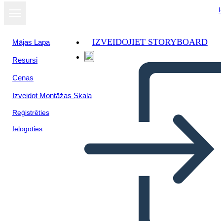
IZVEIDOJIET STORYBOARD
Mājas Lapa
Resursi
Cenas
Izveidot Montāžas Skala
Reģistrēties
Ielogoties