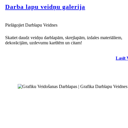
Darba lapu veidņu galerija
Pielāgojiet Darblapu Veidnes
Skatiet daudz veidņu darblapām, skrejlapām, izdales materiāliem,
dekorācijām, uzdevumu kartītēm un citam!
Lasīt 