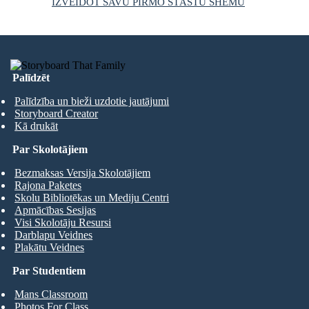
IZVEIDOT SAVU PIRMO STĀSTU SHĒMU
Palīdzēt
Palīdzība un bieži uzdotie jautājumi
Storyboard Creator
Kā drukāt
Par Skolotājiem
Bezmaksas Versija Skolotājiem
Rajona Paketes
Skolu Bibliotēkas un Mediju Centri
Apmācības Sesijas
Visi Skolotāju Resursi
Darblapu Veidnes
Plakātu Veidnes
Par Studentiem
Mans Classroom
Photos For Class