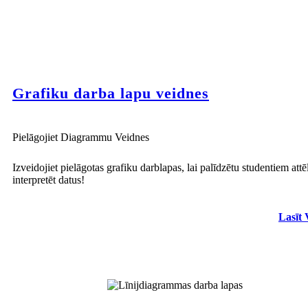
Grafiku darba lapu veidnes
Pielāgojiet Diagrammu Veidnes
Izveidojiet pielāgotas grafiku darblapas, lai palīdzētu studentiem attē
interpretēt datus!
Lasīt 