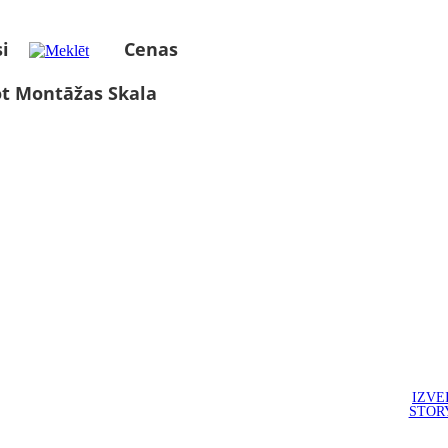
i
Cenas
ot Montāžas Skala
IZVE
STOR