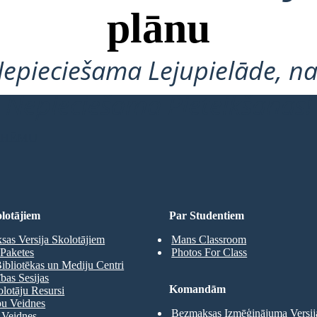
plānu
Nepieciešama Lejupielāde, na
Nepieciešama Pieteikšanās!
 SHĒMU
lotājiem
Par Studentiem
as Versija Skolotājiem
Mans Classroom
Paketes
Photos For Class
ibliotēkas un Mediju Centri
as Sesijas
Komandām
olotāju Resursi
pu Veidnes
Bezmaksas Izmēģinājuma Versij
 Veidnes