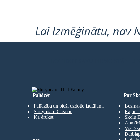
Lai Izmēģinātu, nav 
IZVEIDOT SAVU PIRMO STĀSTU
Palīdzēt
Par Sko
Palīdzība un bieži uzdotie jautājumi
Bezmaks
Storyboard Creator
Rajona 
Kā drukāt
Skolu B
Apmācīb
Visi Sk
Darbla
Plakātu