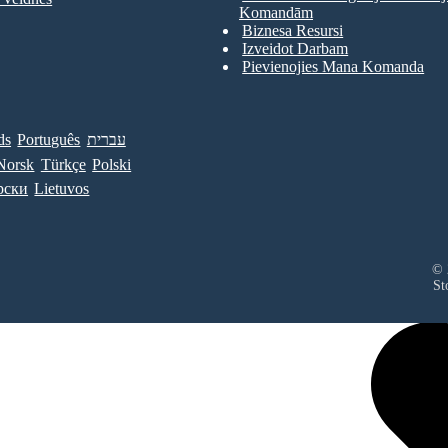
Komandām
Biznesa Resursi
Izveidot Darbam
Pievienojies Mana Komanda
ds
Português
עברית
Norsk
Türkçe
Polski
рски
Lietuvos
© 
St