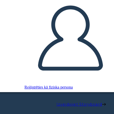
Reģistrēties kā fiziska persona
Izveidojiet Storyboard