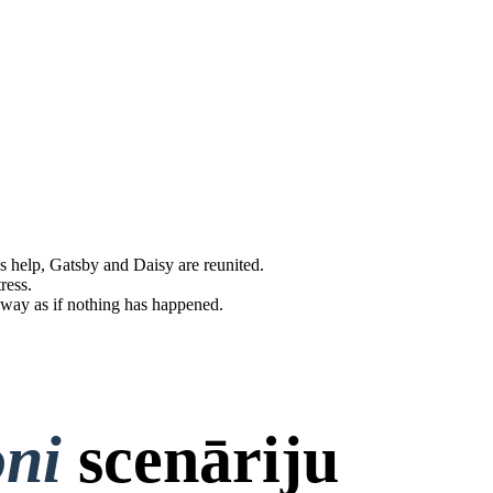
's help, Gatsby and Daisy are reunited.
ess. ​
away as if nothing has happened.​
oni
scenāriju