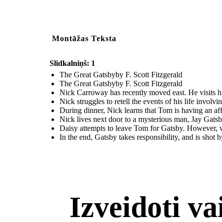
Montāžas Teksta
Slidkalniņš: 1
The Great Gatsbyby F. Scott Fitzgerald
The Great Gatsbyby F. Scott Fitzgerald
Nick Carroway has recently moved east. He visits h
Nick struggles to retell the events of his life invol
During dinner, Nick learns that Tom is having an affa
Nick lives next door to a mysterious man, Jay Gatsb
Daisy attempts to leave Tom for Gatsby. However, wh
In the end, Gatsby takes responsibility, and is sho
Izveidoti v