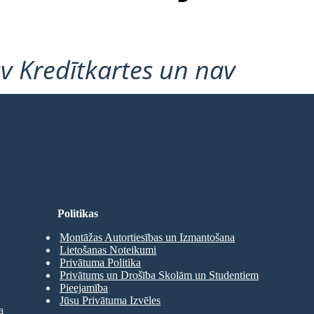
v Kredītkartes un nav
Politikas
Montāžas Autortiesības un Izmantošana
Lietošanas Noteikumi
Privātuma Politika
Privātums un Drošība Skolām un Studentiem
Pieejamība
Jūsu Privātuma Izvēles
a