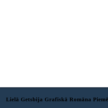
Lielā Getsbija Grafiskā Romāna Piemē