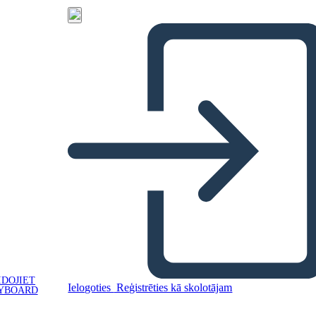
IDOJIET
Ielogoties
Reģistrēties kā skolotājam
YBOARD