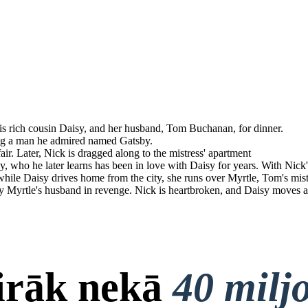
is rich cousin Daisy, and her husband, ​Tom Buchanan, for dinner.
ving a man he admired named Gatsby.​
ir. Later, Nick is dragged along to the mistress' apartment ​
y, who he later learns has been in love with Daisy for years. With Nick
ile Daisy drives home from the city, she runs over Myrtle, Tom's mistr
t by Myrtle's husband in revenge. Nick is heartbroken, and Daisy moves 
airāk nekā
40 milj