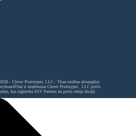
2026 - Clever Prototypes, LLC - Visas tiesības aizsargātas.
oryboardThat ir uzņēmuma
Clever Prototypes , LLC
preču
zīme, kas reģistrēta ASV Patentu un preču zīmju birojā.