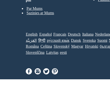
par
Par Mums
Sazinies ar Mums
English
Español
Français
Deutsch
Italiana
Nederlan
العَرَبِيَّة
हिन्दी
ру́сский язы́к
Dansk
Svenska
Suomi
Româna
Ceština
Slovenský
Magyar
Hrvatski
бълга
Slovenščina
Latvijas
eesti