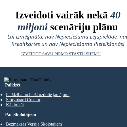
Izveidoti vairāk nekā
40
miljoni
scenāriju plānu
Lai Izmēģinātu, nav Nepieciešama Lejupielāde, na
Kredītkartes un nav Nepieciešama Pieteikšanās!
IZVEIDOT SAVU PIRMO STĀSTU SHĒMU
Palīdzēt
Palīdzība un bieži uzdotie jautājumi
Storyboard Creator
Kā drukāt
Par Skolotājiem
Bezmaksas Versija Skolotājiem