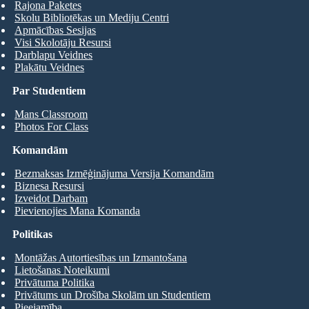
Rajona Paketes
Skolu Bibliotēkas un Mediju Centri
Apmācības Sesijas
Visi Skolotāju Resursi
Darblapu Veidnes
Plakātu Veidnes
Par Studentiem
Mans Classroom
Photos For Class
Komandām
Bezmaksas Izmēģinājuma Versija Komandām
Biznesa Resursi
Izveidot Darbam
Pievienojies Mana Komanda
Politikas
Montāžas Autortiesības un Izmantošana
Lietošanas Noteikumi
Privātuma Politika
Privātums un Drošība Skolām un Studentiem
Pieejamība