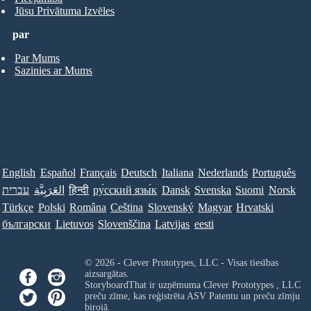
Jūsu Privātuma Izvēles
par
Par Mums
Sazinies ar Mums
English
Español
Français
Deutsch
Italiana
Nederlands
Português
עברית
العَرَبِيَّة
हिन्दी
ру́сский язы́к
Dansk
Svenska
Suomi
Norsk
Türkçe
Polski
Româna
Ceština
Slovenský
Magyar
Hrvatski
български
Lietuvos
Slovenščina
Latvijas
eesti
© 2026 - Clever Prototypes, LLC - Visas tiesības
aizsargātas.
StoryboardThat ir uzņēmuma
Clever Prototypes , LLC
preču zīme, kas reģistrēta ASV Patentu un preču zīmju
birojā.