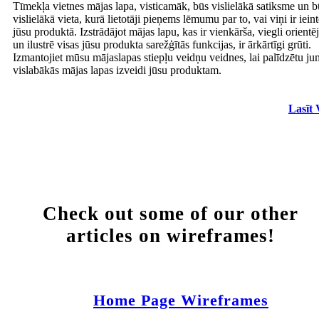
Tīmekļa vietnes mājas lapa, visticamāk, būs vislielākā satiksme un b
vislielākā vieta, kurā lietotāji pieņems lēmumu par to, vai viņi ir ieint
jūsu produktā. Izstrādājot mājas lapu, kas ir vienkārša, viegli orient
un ilustrē visas jūsu produkta sarežģītās funkcijas, ir ārkārtīgi grūti.
Izmantojiet mūsu mājaslapas stiepļu veidņu veidnes, lai palīdzētu ju
vislabākās mājas lapas izveidi jūsu produktam.
Lasīt 
Check out some of our other
articles on wireframes!
Home Page Wireframes