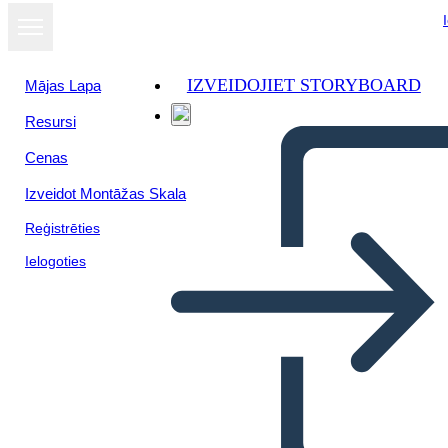
IZVEIDOJIET STORYBOARD
Mājas Lapa
Resursi
Cenas
Izveidot Montāžas Skala
Reģistrēties
Ielogoties