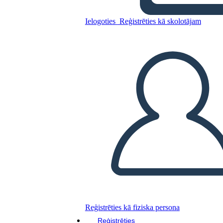
Ielogoties
Reģistrēties kā skolotājam
Mājaslapa Wireframe 3
Kopējiet šo stāstu tabulu
IZVEIDOT STĀSTU SHĒMU
ATSKAŅOT SLAIDRĀDI
IZLASI MAN
Reģistrēties kā fiziska persona
Reģistrēties