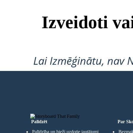
Izveidoti v
Lai Izmēģinātu, nav 
IZVEIDOT SAVU PIRMO STĀSTU
Palīdzēt
Par Sko
Palīdzība un bieži uzdotie jautājumi
Bezmaks