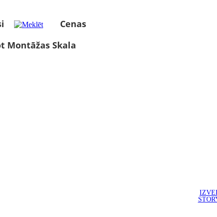
i
Cenas
ot Montāžas Skala
IZVE
STOR