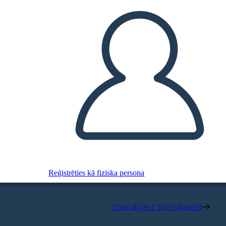
Reģistrēties kā fiziska persona
Izveidojiet Storyboard