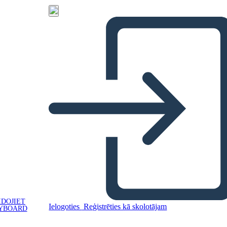
IDOJIET
Ielogoties
Reģistrēties kā skolotājam
YBOARD