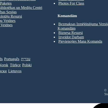
Paketes
Photos For Class
ibliotēkas un Mediju Centri
as Sesijas
Komandām
olotāju Resursi
pu Veidnes
Bezmaksas Izmēģinājuma Versij
 Veidnes
Komandām
Biznesa Resursi
Izveidot Darbam
Pievienojies Mana Komanda
ds
Português
עברית
Norsk
Türkçe
Polski
рски
Lietuvos
© 
St