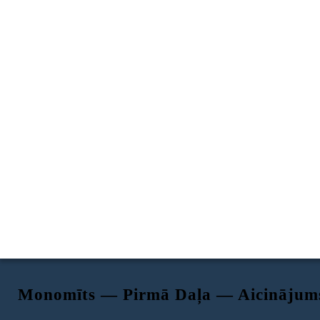
Monomīts — Pirmā Daļa — Aicinājums
Parastā pasaule
Aicinājums uz piedzīvojumu
Atteikums