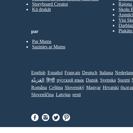
Storyboard Creator
Rajona 
Kā drukāt
Skolu B
Apmācīb
Visi Sk
Darbla
Plakātu
par
Par Mums
Sazinies ar Mums
English
Español
Français
Deutsch
Italiana
Nederlan
العَرَبِيَّة
हिन्दी
ру́сский язы́к
Dansk
Svenska
Suomi
Româna
Ceština
Slovenský
Magyar
Hrvatski
бълга
Slovenščina
Latvijas
eesti