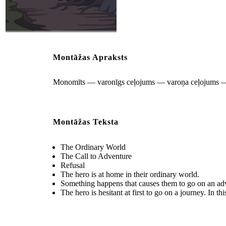
Varonis sākumā vilcinās doties ceļojumā. Šajā scenārijā kļūst
tumšs, un meži ir ļoti biedējoši.
Montāžas Apraksts
Monomīts — varonīgs ceļojums — varoņa ceļojums — 
Montāžas Teksta
The Ordinary World
The Call to Adventure
Refusal
The hero is at home in their ordinary world.
Something happens that causes them to go on an adv
The hero is hesitant at first to go on a journey. In th