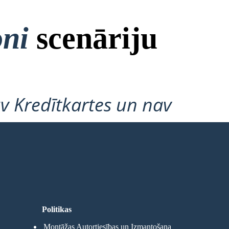
oni
scenāriju
v Kredītkartes un nav
Politikas
Montāžas Autortiesības un Izmantošana