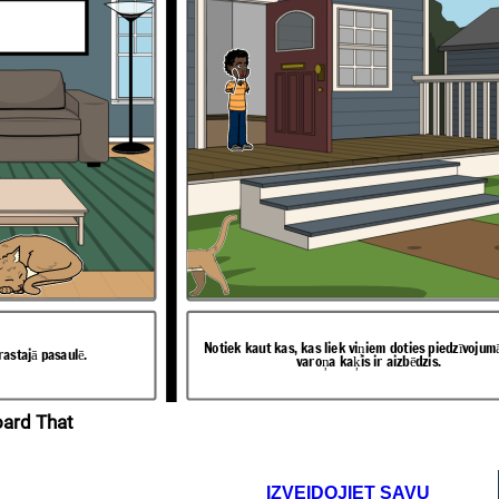
. Šajā scenārijā kļūst
dējoši.
Notiek kaut kas, kas liek viņiem doties piedzīvojum
rastajā pasaulē.
varoņa kaķis ir aizbēdzis.
oard That
IZVEIDOJIET SAVU