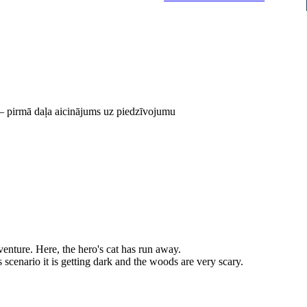
pirmā daļa aicinājums uz piedzīvojumu
enture. Here, the hero's cat has run away.
is scenario it is getting dark and the woods are very scary.