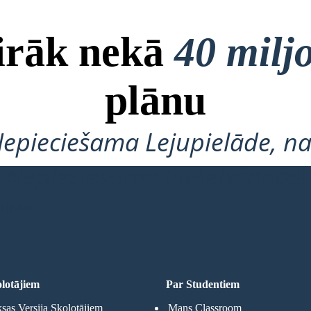
airāk nekā
40 milj
plānu
Nepieciešama Lejupielāde, na
Nepieciešama Pieteikšanās!
 SHĒMU
lotājiem
Par Studentiem
as Versija Skolotājiem
Mans Classroom