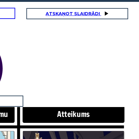
ATSKAŅOT SLAIDRĀDI
umu
Atteikums