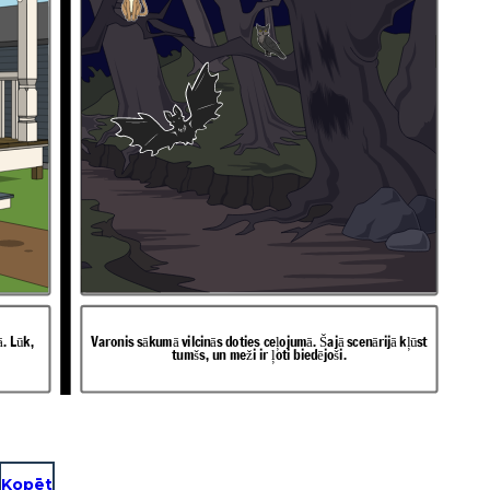
ā. Lūk,
Varonis sākumā vilcinās doties ceļojumā. Šajā scenārijā kļūst
tumšs, un meži ir ļoti biedējoši.
Kopēt