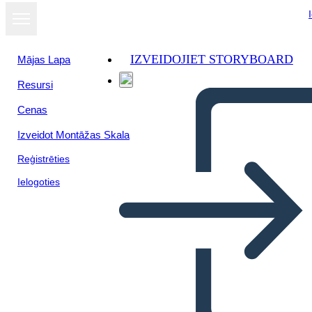
IZVEIDOJIET STORYBOARD
Mājas Lapa
Resursi
Cenas
Izveidot Montāžas Skala
Reģistrēties
Ielogoties
Morālo Dilemmu Piemēri
Literatūrā