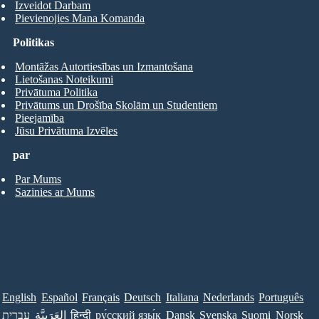
Izveidot Darbam
Pievienojies Mana Komanda
Politikas
Montāžas Autortiesības un Izmantošana
Lietošanas Noteikumi
Privātuma Politika
Privātums un Drošība Skolām un Studentiem
Pieejamība
Jūsu Privātuma Izvēles
par
Par Mums
Sazinies ar Mums
English
Español
Français
Deutsch
Italiana
Nederlands
Português
עברית
العَرَبِيَّة
हिन्दी
ру́сский язы́к
Dansk
Svenska
Suomi
Norsk