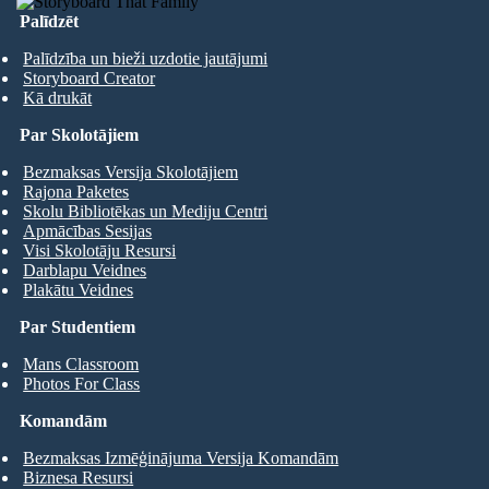
Palīdzēt
Palīdzība un bieži uzdotie jautājumi
Storyboard Creator
Kā drukāt
Par Skolotājiem
Bezmaksas Versija Skolotājiem
Rajona Paketes
Skolu Bibliotēkas un Mediju Centri
Apmācības Sesijas
Visi Skolotāju Resursi
Darblapu Veidnes
Plakātu Veidnes
Par Studentiem
Mans Classroom
Photos For Class
Komandām
Bezmaksas Izmēģinājuma Versija Komandām
Biznesa Resursi