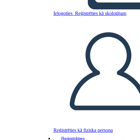
Ielogoties
Reģistrēties kā skolotājam
Kopējiet šo stāstu tabulu
IZVEIDOT STĀSTU SHĒMU
ATSKAŅOT SLAIDRĀDI
IZLASI MAN
Reģistrēties kā fiziska persona
Reģistrēties