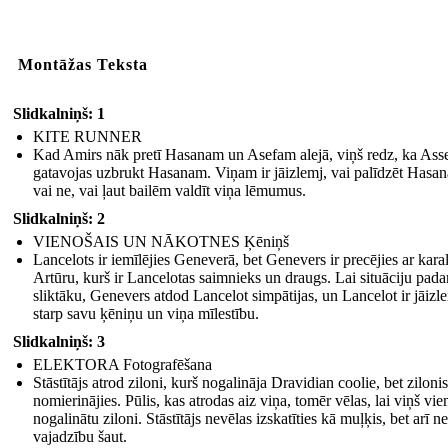
Montāžas Teksta
Slidkalniņš: 1
KITE RUNNER
Kad Amirs nāk pretī Hasanam un Asefam alejā, viņš redz, ka Ass
gatavojas uzbrukt Hasanam. Viņam ir jāizlemj, vai palīdzēt Hasa
vai ne, vai ļaut bailēm valdīt viņa lēmumus.
Slidkalniņš: 2
VIENOŠAIS UN NĀKOTNES Ķēniņš
Lancelots ir iemīlējies Geneverā, bet Genevers ir precējies ar karal
Artūru, kurš ir Lancelotas saimnieks un draugs. Lai situāciju padar
sliktāku, Genevers atdod Lancelot simpātijas, un Lancelot ir jāizl
starp savu ķēniņu un viņa mīlestību.
Slidkalniņš: 3
ELEKTORA Fotografēšana
Stāstītājs atrod ziloni, kurš nogalināja Dravidian coolie, bet zilonis
nomierinājies. Pūlis, kas atrodas aiz viņa, tomēr vēlas, lai viņš vie
nogalinātu ziloni. Stāstītājs nevēlas izskatīties kā muļķis, bet arī n
vajadzību šaut.