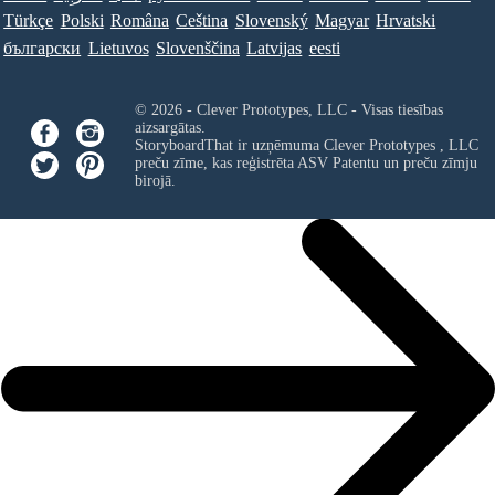
Türkçe
Polski
Româna
Ceština
Slovenský
Magyar
Hrvatski
български
Lietuvos
Slovenščina
Latvijas
eesti
© 2026 - Clever Prototypes, LLC - Visas tiesības
aizsargātas.
StoryboardThat ir uzņēmuma
Clever Prototypes , LLC
preču zīme, kas reģistrēta ASV Patentu un preču zīmju
birojā.