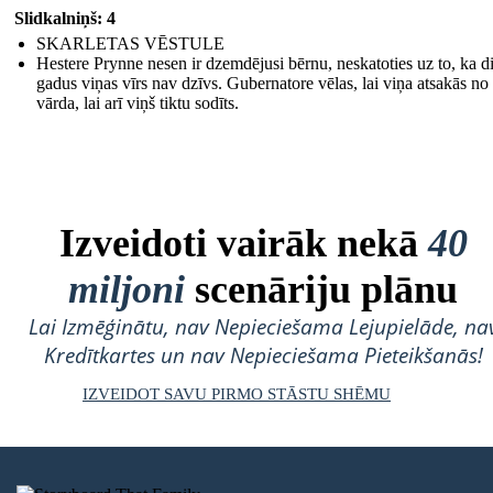
Slidkalniņš: 4
SKARLETAS VĒSTULE
Hestere Prynne nesen ir dzemdējusi bērnu, neskatoties uz to, ka d
gadus viņas vīrs nav dzīvs. Gubernatore vēlas, lai viņa atsakās no
vārda, lai arī viņš tiktu sodīts.
Izveidoti vairāk nekā
40
miljoni
scenāriju plānu
Lai Izmēģinātu, nav Nepieciešama Lejupielāde, na
Kredītkartes un nav Nepieciešama Pieteikšanās!
IZVEIDOT SAVU PIRMO STĀSTU SHĒMU