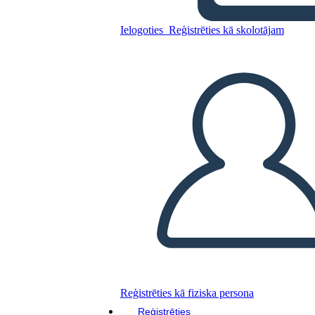
Paralēlo Stāstu 2. veidne
Ielogoties
Reģistrēties kā skolotājam
Kopējiet šo stāstu tabulu
IZVEIDOT STĀSTU SHĒMU
ATSKAŅOT SLAIDRĀDI
IZLASI MAN
Reģistrēties kā fiziska persona
Reģistrēties