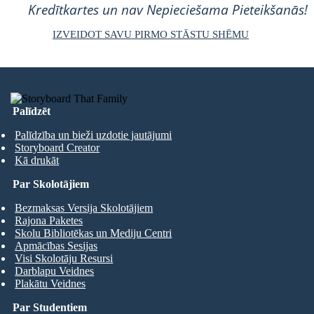
Kredītkartes un nav Nepieciešama Pieteikšanās!
IZVEIDOT SAVU PIRMO STĀSTU SHĒMU
Palīdzēt
Palīdzība un bieži uzdotie jautājumi
Storyboard Creator
Kā drukāt
Par Skolotājiem
Bezmaksas Versija Skolotājiem
Rajona Paketes
Skolu Bibliotēkas un Mediju Centri
Apmācības Sesijas
Visi Skolotāju Resursi
Darblapu Veidnes
Plakātu Veidnes
Par Studentiem