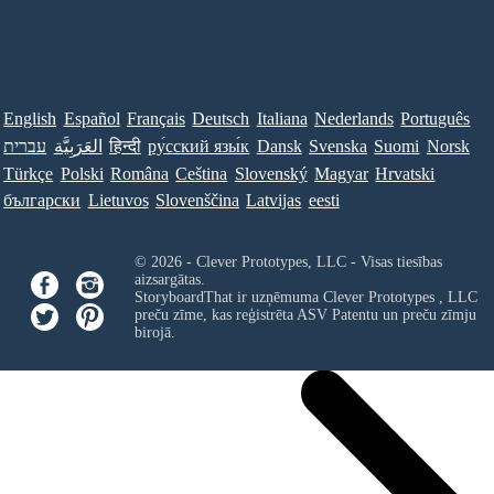
English
Español
Français
Deutsch
Italiana
Nederlands
Português
עברית
العَرَبِيَّة
हिन्दी
ру́сский язы́к
Dansk
Svenska
Suomi
Norsk
Türkçe
Polski
Româna
Ceština
Slovenský
Magyar
Hrvatski
български
Lietuvos
Slovenščina
Latvijas
eesti
© 2026 - Clever Prototypes, LLC - Visas tiesības
aizsargātas.
StoryboardThat ir uzņēmuma
Clever Prototypes , LLC
preču zīme, kas reģistrēta ASV Patentu un preču zīmju
birojā.