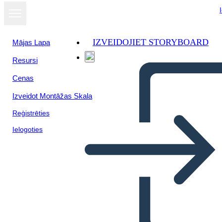
IZVEIDOJIET STORYBOARD
Mājas Lapa
Resursi
Skatīt kā
Cenas
slaidrādi
Izveidot Montāžas Skala
Reģistrēties
Ielogoties