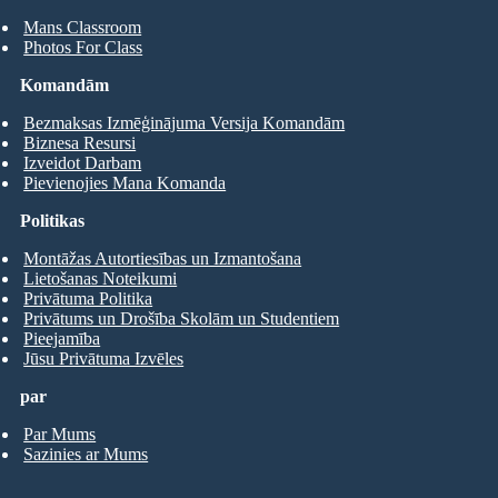
Mans Classroom
Photos For Class
Komandām
Bezmaksas Izmēģinājuma Versija Komandām
Biznesa Resursi
Izveidot Darbam
Pievienojies Mana Komanda
Politikas
Montāžas Autortiesības un Izmantošana
Lietošanas Noteikumi
Privātuma Politika
Privātums un Drošība Skolām un Studentiem
Pieejamība
Jūsu Privātuma Izvēles
par
Par Mums
Sazinies ar Mums