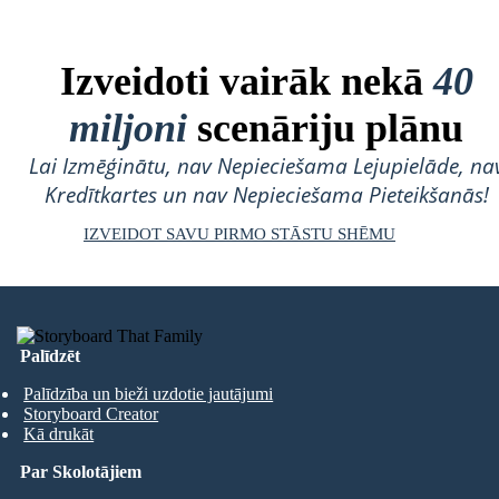
Izveidoti vairāk nekā
40
miljoni
scenāriju plānu
Lai Izmēģinātu, nav Nepieciešama Lejupielāde, na
Kredītkartes un nav Nepieciešama Pieteikšanās!
IZVEIDOT SAVU PIRMO STĀSTU SHĒMU
Palīdzēt
Palīdzība un bieži uzdotie jautājumi
Storyboard Creator
Kā drukāt
Par Skolotājiem