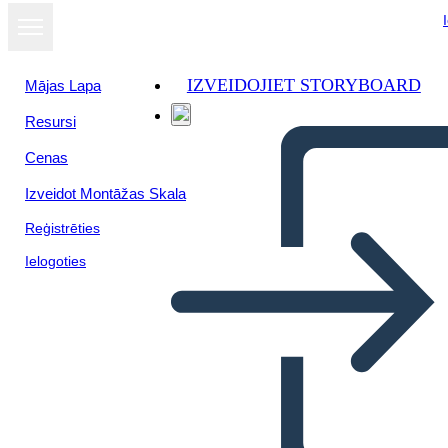
IZVEIDOJIET STORYBOARD
Mājas Lapa
Resursi
Skatīt kā
Cenas
slaidrādi
Izveidot Montāžas Skala
Reģistrēties
Ielogoties
Personiskā Stāstījuma