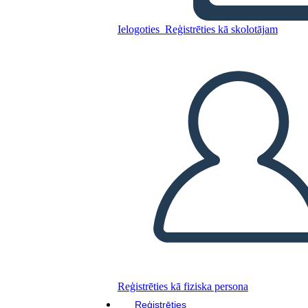
Darblapa 4
Ielogoties
Reģistrēties kā skolotājam
Kopējiet šo stāstu tabulu
IZVEIDOT STĀSTU SHĒMU
ATSKAŅOT SLAIDRĀDI
IZLASI MAN
Reģistrēties kā fiziska persona
Reģistrēties