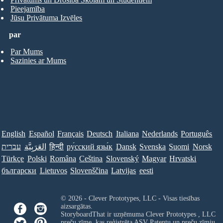
Pieejamība
Jūsu Privātuma Izvēles
par
Par Mums
Sazinies ar Mums
English
Español
Français
Deutsch
Italiana
Nederlands
Português
עברית
العَرَبِيَّة
हिन्दी
ру́сский язы́к
Dansk
Svenska
Suomi
Norsk
Türkçe
Polski
Româna
Ceština
Slovenský
Magyar
Hrvatski
български
Lietuvos
Slovenščina
Latvijas
eesti
© 2026 - Clever Prototypes, LLC - Visas tiesības
aizsargātas.
StoryboardThat ir uzņēmuma
Clever Prototypes , LLC
preču zīme, kas reģistrēta ASV Patentu un preču zīmju