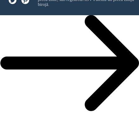
birojā.