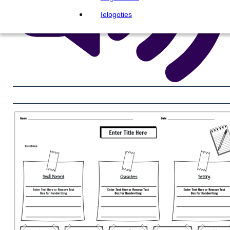
Ielogoties