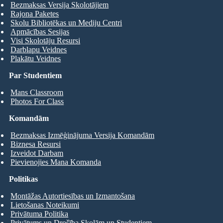
Bezmaksas Versija Skolotājiem
Rajona Paketes
Skolu Bibliotēkas un Mediju Centri
Apmācības Sesijas
Visi Skolotāju Resursi
Darblapu Veidnes
Plakātu Veidnes
Par Studentiem
Mans Classroom
Photos For Class
Komandām
Bezmaksas Izmēģinājuma Versija Komandām
Biznesa Resursi
Izveidot Darbam
Pievienojies Mana Komanda
Politikas
Montāžas Autortiesības un Izmantošana
Lietošanas Noteikumi
Privātuma Politika
Privātums un Drošība Skolām un Studentiem