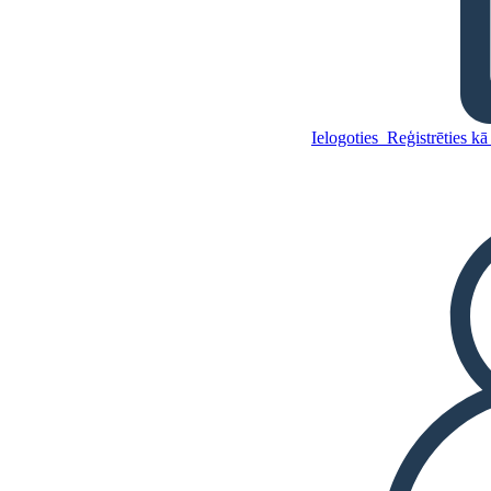
Piedzīvojumi Tom Sawyer
Piedāvājumam
Ielogoties
Reģistrēties kā
Kopējiet šo stāstu tabulu
IZVEIDOT STĀSTU SHĒMU
ATSKAŅOT SLAIDRĀDI
IZLASI MAN