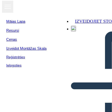
IZVEIDOJIET S
Mājas Lapa
Resursi
Cenas
Izveidot Montāžas Skala
Reģistrēties
Ielogoties