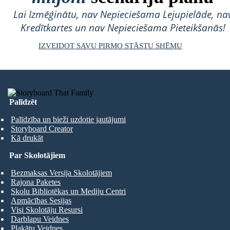
Lai Izmēģinātu, nav Nepieciešama Lejupielāde, na
Kredītkartes un nav Nepieciešama Pieteikšanās!
IZVEIDOT SAVU PIRMO STĀSTU SHĒMU
Palīdzēt
Palīdzība un bieži uzdotie jautājumi
Storyboard Creator
Kā drukāt
Par Skolotājiem
Bezmaksas Versija Skolotājiem
Rajona Paketes
Skolu Bibliotēkas un Mediju Centri
Apmācības Sesijas
Visi Skolotāju Resursi
Darblapu Veidnes
Plakātu Veidnes