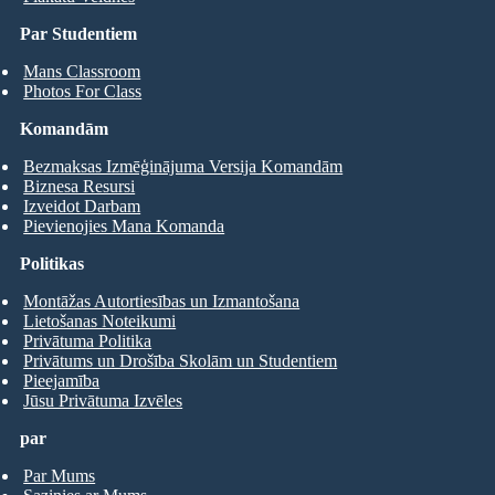
Par Studentiem
Mans Classroom
Photos For Class
Komandām
Bezmaksas Izmēģinājuma Versija Komandām
Biznesa Resursi
Izveidot Darbam
Pievienojies Mana Komanda
Politikas
Montāžas Autortiesības un Izmantošana
Lietošanas Noteikumi
Privātuma Politika
Privātums un Drošība Skolām un Studentiem
Pieejamība
Jūsu Privātuma Izvēles
par
Par Mums