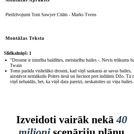
Piedzīvojumi Tom Sawyer Citāts - Marks Tvens
Montāžas Teksta
Slidkalniņš: 1
"Drosme ir izturība baidīties, meistarību bailes -. Nevis trūkums ba
Twain
Toms parāda vislielāko drosmi, kad viņš saskaras ar savas bailes,
aizstāvot nemākulis Poters tiesā un liecinot pret indiānis Džo. Tā 
viņš nebaidās, bet, ka viņš dara pareizi, neskatoties uz viņa bailes.
Izveidoti vairāk nekā
40
miljoni
scenāriju plānu