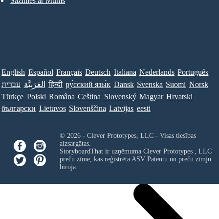
Sazinies ar Mums
English
Español
Français
Deutsch
Italiana
Nederlands
Português
עברית
العَرَبِيَّة
हिन्दी
ру́сский язы́к
Dansk
Svenska
Suomi
Norsk
Türkçe
Polski
Româna
Ceština
Slovenský
Magyar
Hrvatski
български
Lietuvos
Slovenščina
Latvijas
eesti
© 2026 - Clever Prototypes, LLC - Visas tiesības
aizsargātas.
StoryboardThat ir uzņēmuma
Clever Prototypes , LLC
preču zīme, kas reģistrēta ASV Patentu un preču zīmju
birojā.