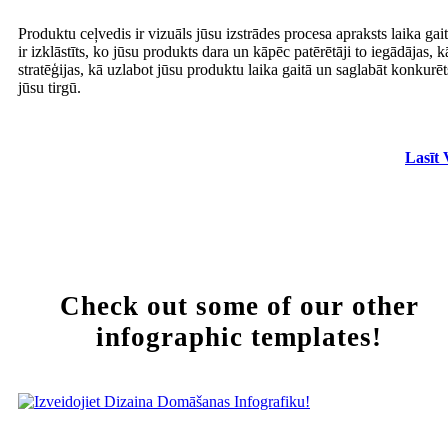
Produktu ceļvedis ir vizuāls jūsu izstrādes procesa apraksts laika gait
ir izklāstīts, ko jūsu produkts dara un kāpēc patērētāji to iegādājas, k
stratēģijas, kā uzlabot jūsu produktu laika gaitā un saglabāt konkurē
jūsu tirgū.
Lasīt 
Check out some of our other
infographic templates!