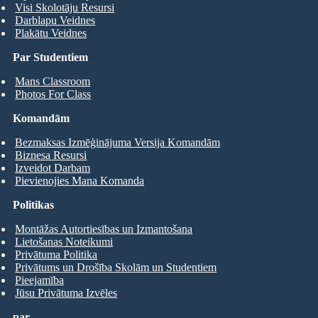
Visi Skolotāju Resursi
Darblapu Veidnes
Plakātu Veidnes
Par Studentiem
Mans Classroom
Photos For Class
Komandām
Bezmaksas Izmēģinājuma Versija Komandām
Biznesa Resursi
Izveidot Darbam
Pievienojies Mana Komanda
Politikas
Montāžas Autortiesības un Izmantošana
Lietošanas Noteikumi
Privātuma Politika
Privātums un Drošība Skolām un Studentiem
Pieejamība
Jūsu Privātuma Izvēles
par