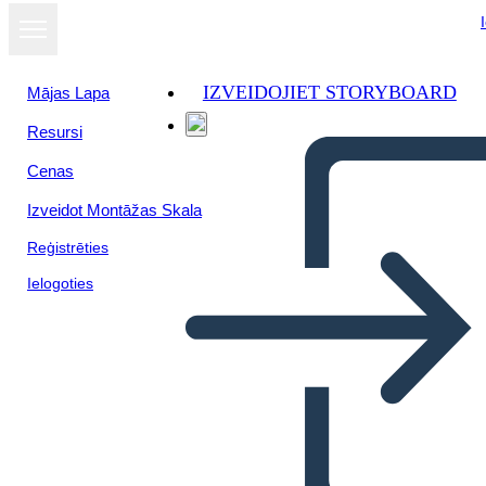
IZVEIDOJIET STORYBOARD
Mājas Lapa
Resursi
Cenas
Izveidot Montāžas Skala
Reģistrēties
Ielogoties