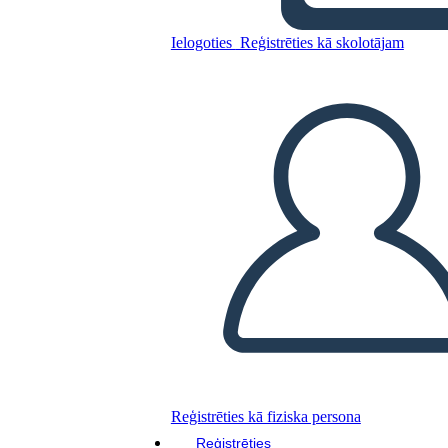
Ielogoties
Reģistrēties kā skolotājam
Produkta Ceļvedis Info-2
Kopējiet šo stāstu tabulu
IZVEIDOT STĀSTU SHĒMU
ATSKAŅOT SLAIDRĀDI
IZLASI MAN
Reģistrēties kā fiziska persona
Reģistrēties