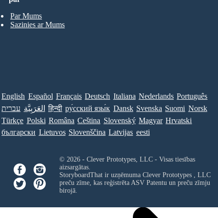
Par Mums
Sazinies ar Mums
English
Español
Français
Deutsch
Italiana
Nederlands
Português
עברית
العَرَبِيَّة
हिन्दी
ру́сский язы́к
Dansk
Svenska
Suomi
Norsk
Türkçe
Polski
Româna
Ceština
Slovenský
Magyar
Hrvatski
български
Lietuvos
Slovenščina
Latvijas
eesti
© 2026 - Clever Prototypes, LLC - Visas tiesības
aizsargātas.
StoryboardThat ir uzņēmuma
Clever Prototypes , LLC
preču zīme, kas reģistrēta ASV Patentu un preču zīmju
birojā.