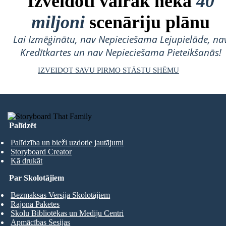
Izveidoti vairāk nekā
40
miljoni
scenāriju plānu
Lai Izmēģinātu, nav Nepieciešama Lejupielāde, na
Kredītkartes un nav Nepieciešama Pieteikšanās!
IZVEIDOT SAVU PIRMO STĀSTU SHĒMU
Palīdzēt
Palīdzība un bieži uzdotie jautājumi
Storyboard Creator
Kā drukāt
Par Skolotājiem
Bezmaksas Versija Skolotājiem
Rajona Paketes
Skolu Bibliotēkas un Mediju Centri
Apmācības Sesijas