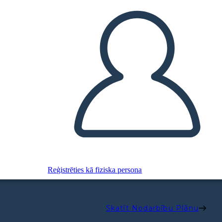
Reģistrēties kā fiziska persona
Skatīt Nodarbību Plānu