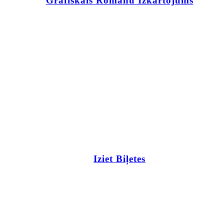
Grafiskais Romānu Izkārtojums
Iziet Biļetes