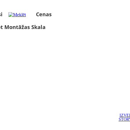
i
Cenas
ot Montāžas Skala
IZVE
STOR