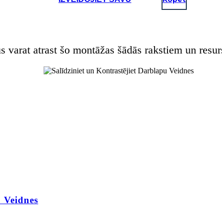
s varat atrast šo montāžas šādās rakstiem un resur
u Veidnes