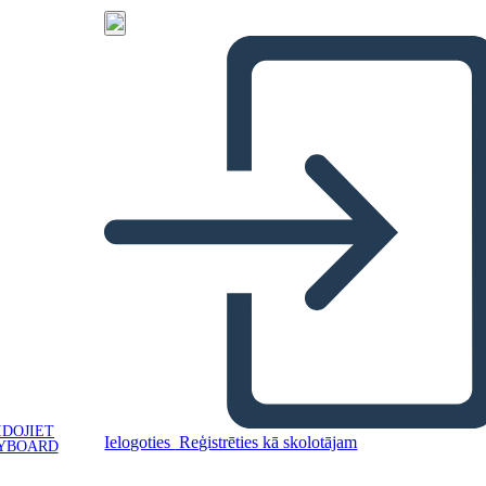
IDOJIET
Ielogoties
Reģistrēties kā skolotājam
YBOARD