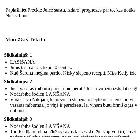
Paplašiniet Freckle Juice stāstu, izdarot prognozes par to, kas notiks 
Nicky Lane
Montāžas Teksta
Slidkalniņš: 1
LASĪŠANA
Jums tas maksās tikai 50 centus.
Kad Šarona mēģina pārdot Nicky slepeno recepti, Miss Kelly ieiet
Slidkalniņš: 2
Jūsu vasaras raibumi jums ir piemēroti! Jūs ar viņiem izskatāties glī
Nodarbība šodien LASĪŠANA
Viņa stāsta Nikijam, ka neviena slepena recepte nenoņems no viņ
vasaras raibumus, jo viņš ir paredzēts, lai viņam būtu brīnišķīgas 
raibumi.
Slidkalniņš: 3
Nodarbība šodien LASĪŠANA
Tad Kellija mudina pārējos savas klases skolēnus aptvert to, kas v