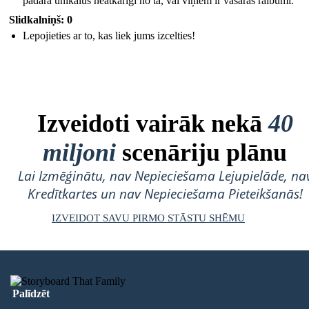
padara unikālus neatkarīgi no tā, vai viņiem ir vasaras raibumi.
Slidkalniņš: 0
Lepojieties ar to, kas liek jums izcelties!
Izveidoti vairāk nekā
40
miljoni
scenāriju plānu
Lai Izmēģinātu, nav Nepieciešama Lejupielāde, na
Kredītkartes un nav Nepieciešama Pieteikšanās!
IZVEIDOT SAVU PIRMO STĀSTU SHĒMU
Palīdzēt