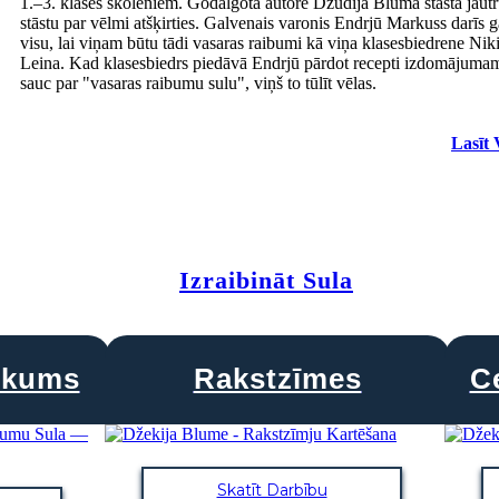
1.–3. klases skolēniem. Godalgotā autore Džūdija Blūma stāsta jaut
stāstu par vēlmi atšķirties. Galvenais varonis Endrjū Markuss darīs 
visu, lai viņam būtu tādi vasaras raibumi kā viņa klasesbiedrene Niki
Leina. Kad klasesbiedrs piedāvā Endrjū pārdot recepti izdomājuma
sauc par "vasaras raibumu sulu", viņš to tūlīt vēlas.
Lasīt 
Izraibināt Sula
lkums
Rakstzīmes
C
Skatīt Darbību