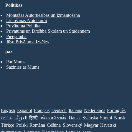
Politikas
Montāžas Autortiesības un Izmantošana
Lietošanas Noteikumi
Privātuma Politika
Privātums un Drošība Skolām un Studentiem
Pieejamība
Jūsu Privātuma Izvēles
par
Par Mums
Sazinies ar Mums
English
Español
Français
Deutsch
Italiana
Nederlands
Português
עברית
العَرَبِيَّة
हिन्दी
ру́сский язы́к
Dansk
Svenska
Suomi
Norsk
Türkçe
Polski
Româna
Ceština
Slovenský
Magyar
Hrvatski