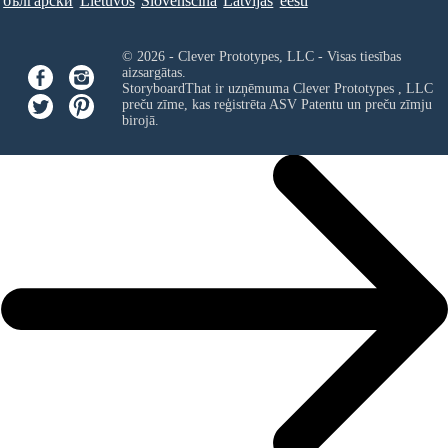
български
Lietuvos
Slovenščina
Latvijas
eesti
© 2026 - Clever Prototypes, LLC - Visas tiesības
aizsargātas.
StoryboardThat ir uzņēmuma
Clever Prototypes , LLC
preču zīme, kas reģistrēta ASV Patentu un preču zīmju
birojā.