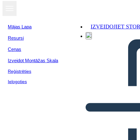
IZVEIDOJIET ST
Mājas Lapa
Resursi
Cenas
Izveidot Montāžas Skala
Reģistrēties
Ielogoties