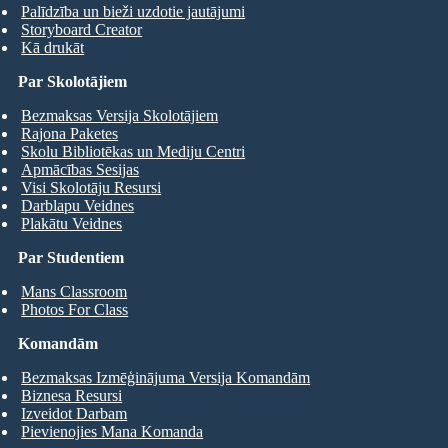
Palīdzība un bieži uzdotie jautājumi
Storyboard Creator
Kā drukāt
Par Skolotājiem
Bezmaksas Versija Skolotājiem
Rajona Paketes
Skolu Bibliotēkas un Mediju Centri
Apmācības Sesijas
Visi Skolotāju Resursi
Darblapu Veidnes
Plakātu Veidnes
Par Studentiem
Mans Classroom
Photos For Class
Komandām
Bezmaksas Izmēģinājuma Versija Komandām
Biznesa Resursi
Izveidot Darbam
Pievienojies Mana Komanda