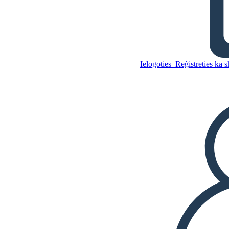
Sarkanās Sulas Prognozes
Kopējiet šo stāstu tabulu
Ielogoties
Reģistrēties kā 
IZVEIDOT STĀSTU SHĒMU
Kopējiet šo stāstu tabulu
IZVEIDOT STĀSTU SHĒMU
ATSKAŅOT SLAIDRĀDI
IZLASI MAN