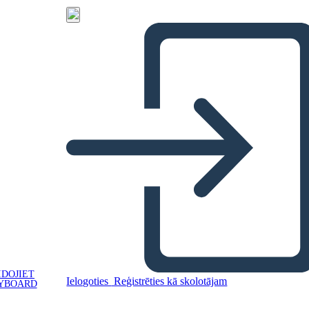
IDOJIET
Ielogoties
Reģistrēties kā skolotājam
YBOARD