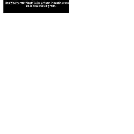
Ben Weatherstaff jautā Colin ja viņam ir kupris uz muguras,
un, ja viņa kājas ir greizs.
Viņas māte nevēlējās maza m
jātur tālāk 
Kur ir 
kāds b
pārbau