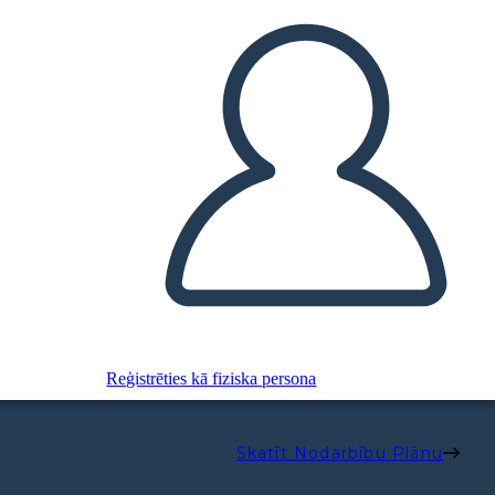
Reģistrēties kā fiziska persona
Skatīt Nodarbību Plānu