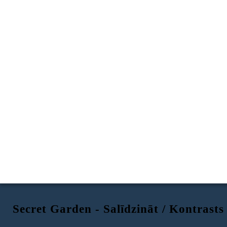
Secret Garden - Salīdzināt / Kontrasts
MARY
COLIN