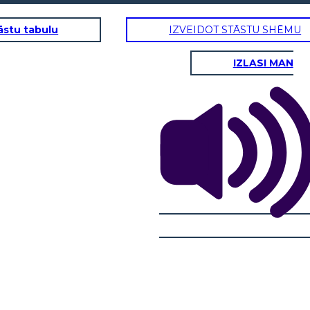
āstu tabulu
IZVEIDOT STĀSTU SHĒMU
IZLASI MAN