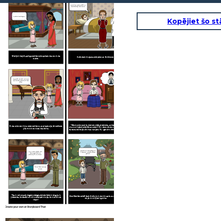
Vai, kā es saku! Izkļūt no
šeit! Atstāj mani vienu!
Kleita mani tagad!
Kopējiet šo st
Marija ir bojāti, spītīgs meitene, kas prasa visu no viņas
Colin dod rīkojumus kalpiem un Dr. Craven.
aukle.
Uzglabāt viņu ārā no mana
redzesloka. Viņai kaut viņa
vēlas.
"Mana māte nomira, kad man bija piedzimis, un tas padara
Viņas māte nevēlējās maza meitene, un pieprasīja, lai meitene
viņu nožēlojami skatīties uz mani. Viņš domā, ka es nezinu, bet
jātur tālāk no viņas visu laiku.
es esmu dzirdējis cilvēkus runājam. Viņš gandrīz ienīst mani. "
Vai jums ir vienreizēja uz
Kur ir visi? Kāpēc nav
muguras? Vai jūsu kājas
kāds bijis šeit, lai
greizs?
pārbaudītu uz mani?
Tu esi tikai viens pa
kreisi.
MARY
COLIN
"Tas ir ļoti skumji, tagad nabaga skaista lieta ir aizgājuši,
Ben Weatherstaff jautā Colin ja viņam ir kupris uz muguras,
jāatceras, ka daudzi cilvēki nekad pat zināja, ka viņai bērns
un, ja viņa kājas ir greizs.
vispār."
Create your own at Storyboard That