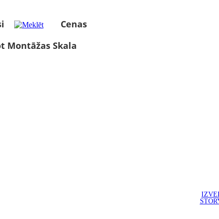
i
Cenas
ot Montāžas Skala
IZVE
STOR