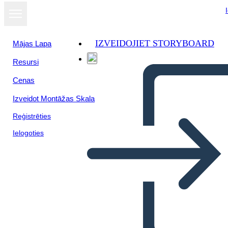
IZVEIDOJIET STORYBOARD
Mājas Lapa
Resursi
Skatīt kā
Cenas
slaidrādi
Izveidot Montāžas Skala
Reģistrēties
Ielogoties
Skata Punkts – Brilles