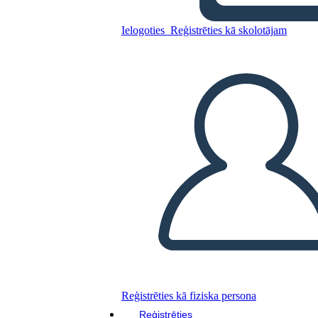
Ielogoties
Reģistrēties kā skolotājam
Kopējiet šo stāstu tabulu
IZVEIDOT STĀSTU SHĒMU
ATSKAŅOT SLAIDRĀDI
IZLASI MAN
Reģistrēties kā fiziska persona
Reģistrēties