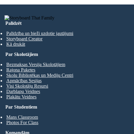
Palīdzēt
Palīdzība un bieži uzdotie jautājumi
Storyboard Creator
Kā drukāt
Par Skolotājiem
Bezmaksas Versija Skolotājiem
Rajona Paketes
Skolu Bibliotēkas un Mediju Centri
Apmācības Sesijas
Visi Skolotāju Resursi
Darblapu Veidnes
Plakātu Veidnes
Par Studentiem
Mans Classroom
Photos For Class
Komandām