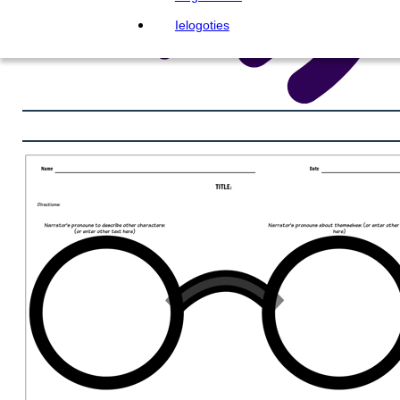
Ielogoties