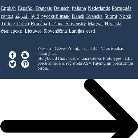
English
Español
Français
Deutsch
Italiana
Nederlands
Português
עברית
العَرَبِيَّة
हिन्दी
ру́сский язы́к
Dansk
Svenska
Suomi
Norsk
Türkçe
Polski
Româna
Ceština
Slovenský
Magyar
Hrvatski
български
Lietuvos
Slovenščina
Latvijas
eesti
© 2026 - Clever Prototypes, LLC - Visas tiesības
aizsargātas.
StoryboardThat ir uzņēmuma
Clever Prototypes , LLC
preču zīme, kas reģistrēta ASV Patentu un preču zīmju
birojā.