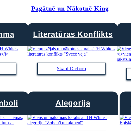
Pagātnē un Nākotnē King
amma
Literatūras Konflikts
Skatīt Darbību
mboli
Alegorija