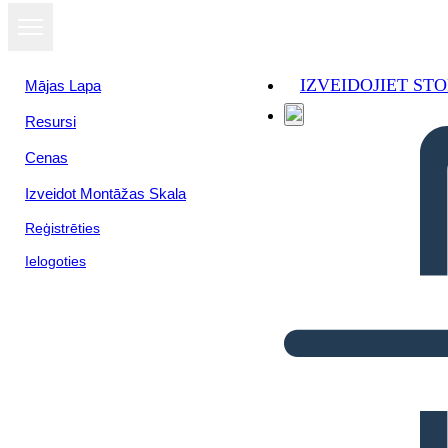
IZVEIDOJIET S
Mājas Lapa
Resursi
Cenas
Izveidot Montāžas Skala
Reģistrēties
Ielogoties