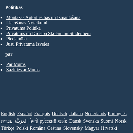
Politikas
Montāžas Autortiesības un Izmantošana
Lietošanas Noteikumi
Privātuma Politika
Privātums un Drošība Skolām un Studentiem
Pieejamība
Jūsu Privātuma Izvēles
par
Par Mums
Sazinies ar Mums
English
Español
Français
Deutsch
Italiana
Nederlands
Português
עברית
العَرَبِيَّة
हिन्दी
ру́сский язы́к
Dansk
Svenska
Suomi
Norsk
Türkçe
Polski
Româna
Ceština
Slovenský
Magyar
Hrvatski