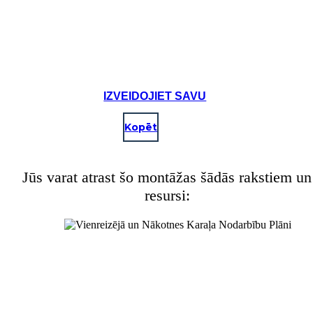
IZVEIDOJIET SAVU
A
Kopēt
Jūs varat atrast šo montāžas šādās rakstiem un
resursi:
RELIĢISKĀ CEREMONIJA