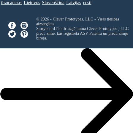
български
Lietuvos
Slovenščina
Latvijas
eesti
© 2026 - Clever Prototypes, LLC - Visas tiesības
aizsargātas.
StoryboardThat ir uzņēmuma
Clever Prototypes , LLC
preču zīme, kas reģistrēta ASV Patentu un preču zīmju
birojā.