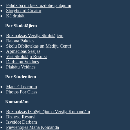
Palīdzība un bieži uzdotie jautājumi
Storyboard Creator
Kā drukāt
Par Skolotājiem
Bezmaksas Versija Skolotājiem
Rajona Paketes
Skolu Bibliotēkas un Mediju Centri
Apmācības Sesijas
Visi Skolotāju Resursi
Darblapu Veidnes
Plakātu Veidnes
Par Studentiem
Mans Classroom
Photos For Class
Komandām
Bezmaksas Izmēģinājuma Versija Komandām
Biznesa Resursi
Izveidot Darbam
Pievienojies Mana Komanda