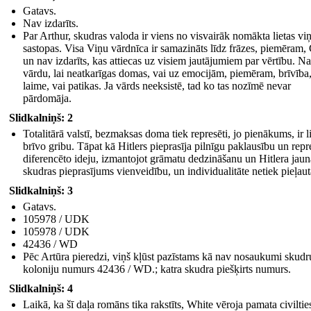
Gatavs.
Nav izdarīts.
Par Arthur, skudras valoda ir viens no visvairāk nomākta lietas vi
sastopas. Visa Viņu vārdnīca ir samazināts līdz frāzes, piemēram,
un nav izdarīts, kas attiecas uz visiem jautājumiem par vērtību. N
vārdu, lai neatkarīgas domas, vai uz emocijām, piemēram, brīvība
laime, vai patikas. Ja vārds neeksistē, tad ko tas nozīmē nevar
pārdomāja.
Slidkalniņš: 2
Totalitārā valstī, bezmaksas doma tiek represēti, jo pienākums, ir l
brīvo gribu. Tāpat kā Hitlers pieprasīja pilnīgu paklausību un repr
diferencēto ideju, izmantojot grāmatu dedzināšanu un Hitlera jaun
skudras pieprasījums vienveidību, un individualitāte netiek pieļaut
Slidkalniņš: 3
Gatavs.
105978 / UDK
105978 / UDK
42436 / WD
Pēc Artūra pieredzi, viņš kļūst pazīstams kā nav nosaukumi skudr
koloniju numurs 42436 / WD.; katra skudra piešķirts numurs.
Slidkalniņš: 4
Laikā, ka šī daļa romāns tika rakstīts, White vēroja pamata civiltie