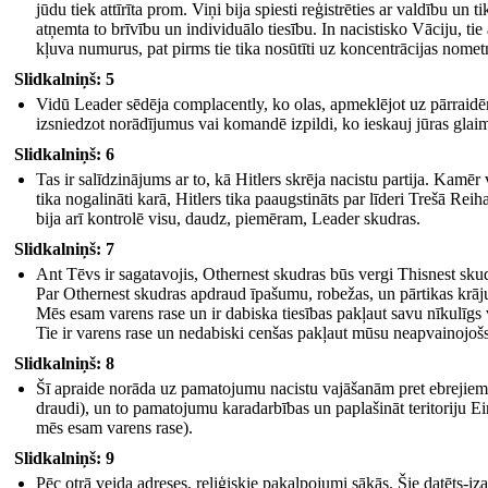
jūdu tiek attīrīta prom. Viņi bija spiesti reģistrēties ar valdību un ti
atņemta to brīvību un individuālo tiesību. In nacistisko Vāciju, tie 
kļuva numurus, pat pirms tie tika nosūtīti uz koncentrācijas nome
Slidkalniņš: 5
Vidū Leader sēdēja complacently, ko olas, apmeklējot uz pārraid
izsniedzot norādījumus vai komandē izpildi, ko ieskauj jūras glai
Slidkalniņš: 6
Tas ir salīdzinājums ar to, kā Hitlers skrēja nacistu partija. Kamēr v
tika nogalināti karā, Hitlers tika paaugstināts par līderi Trešā Reih
bija arī kontrolē visu, daudz, piemēram, Leader skudras.
Slidkalniņš: 7
Ant Tēvs ir sagatavojis, Othernest skudras būs vergi Thisnest sku
Par Othernest skudras apdraud īpašumu, robežas, un pārtikas krā
Mēs esam varens rase un ir dabiska tiesības pakļaut savu nīkulīgs 
Tie ir varens rase un nedabiski cenšas pakļaut mūsu neapvainojošs
Slidkalniņš: 8
Šī apraide norāda uz pamatojumu nacistu vajāšanām pret ebrejiem (
draudi), un to pamatojumu karadarbības un paplašināt teritoriju Ei
mēs esam varens rase).
Slidkalniņš: 9
Pēc otrā veida adreses, reliģiskie pakalpojumi sākās. Šie datēts-i