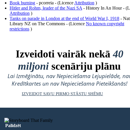
Book burning
- pcorreia - (Licence
Attribution
)
Hitler and Rohm, leader of the Nazi SA
- History In An Hour - (
Attribution
)
Tanks on parade in London at the end of World War I, 1918
- Nat
Library NZ on The Commons - (Licence
No known copyright
restrictions
)
Izveidoti vairāk nekā
40
miljoni
scenāriju plānu
Lai Izmēģinātu, nav Nepieciešama Lejupielāde, na
Kredītkartes un nav Nepieciešama Pieteikšanās!
IZVEIDOT SAVU PIRMO STĀSTU SHĒMU
Palīdzēt