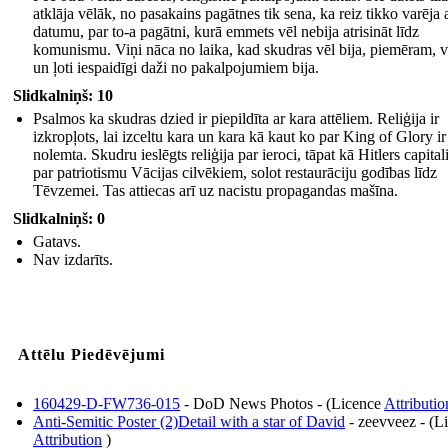
atklāja vēlāk, no pasakains pagātnes tik sena, ka reiz tikko varēja a
datumu, par to-a pagātni, kurā emmets vēl nebija atrisināt līdz
komunismu. Viņi nāca no laika, kad skudras vēl bija, piemēram, vī
un ļoti iespaidīgi daži no pakalpojumiem bija.
Slidkalniņš: 10
Psalmos ka skudras dzied ir piepildīta ar kara attēliem. Reliģija ir
izkropļots, lai izceltu kara un kara kā kaut ko par King of Glory ir
nolemta. Skudru ieslēgts reliģija par ieroci, tāpat kā Hitlers capital
par patriotismu Vācijas cilvēkiem, solot restaurāciju godības līdz
Tēvzemei. Tas attiecas arī uz nacistu propagandas mašīna.
Slidkalniņš: 0
Gatavs.
Nav izdarīts.
Attēlu Piedēvējumi
160429-D-FW736-015
- DoD News Photos - (Licence
Attributio
Anti-Semitic Poster (2)Detail with a star of David
- zeevveez - (L
Attribution
)