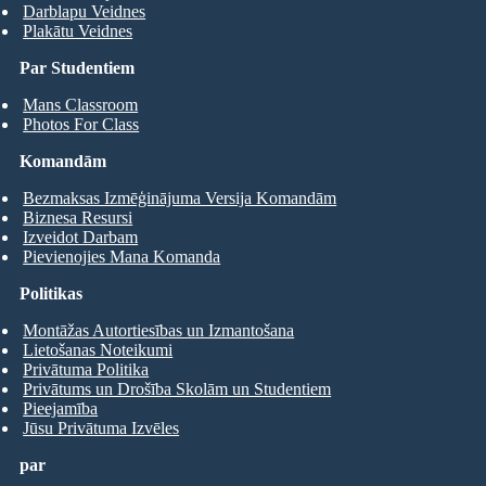
Darblapu Veidnes
Plakātu Veidnes
Par Studentiem
Mans Classroom
Photos For Class
Komandām
Bezmaksas Izmēģinājuma Versija Komandām
Biznesa Resursi
Izveidot Darbam
Pievienojies Mana Komanda
Politikas
Montāžas Autortiesības un Izmantošana
Lietošanas Noteikumi
Privātuma Politika
Privātums un Drošība Skolām un Studentiem
Pieejamība
Jūsu Privātuma Izvēles
par