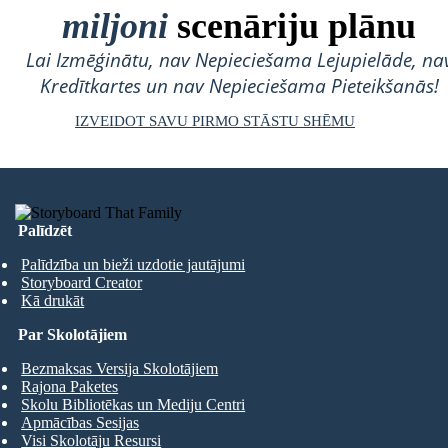
miljoni
scenāriju plānu
Lai Izmēģinātu, nav Nepieciešama Lejupielāde, na
Kredītkartes un nav Nepieciešama Pieteikšanās!
IZVEIDOT SAVU PIRMO STĀSTU SHĒMU
Palīdzēt
Palīdzība un bieži uzdotie jautājumi
Storyboard Creator
Kā drukāt
Par Skolotājiem
Bezmaksas Versija Skolotājiem
Rajona Paketes
Skolu Bibliotēkas un Mediju Centri
Apmācības Sesijas
Visi Skolotāju Resursi