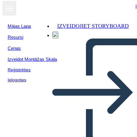
IZVEIDOJIET STORYBOARD
Mājas Lapa
Resursi
Skatīt kā
Cenas
slaidrādi
Izveidot Montāžas Skala
Reģistrēties
Ielogoties
Venna Diagramma — 4