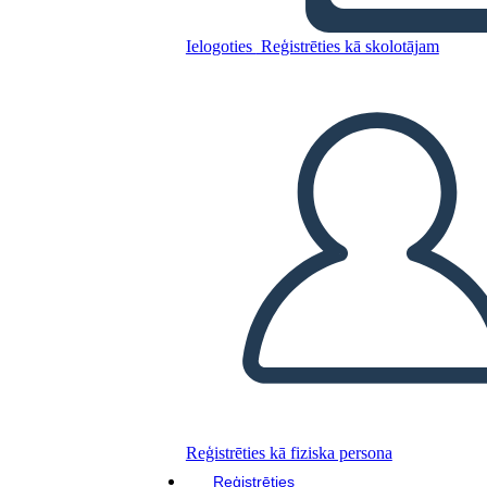
Ielogoties
Reģistrēties kā skolotājam
Kopējiet šo stāstu tabulu
IZVEIDOT STĀSTU SHĒMU
ATSKAŅOT SLAIDRĀDI
IZLASI MAN
Reģistrēties kā fiziska persona
Reģistrēties