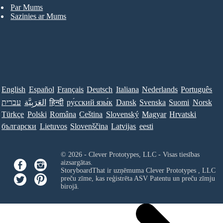
Par Mums
Sazinies ar Mums
English
Español
Français
Deutsch
Italiana
Nederlands
Português
עברית
العَرَبِيَّة
हिन्दी
ру́сский язы́к
Dansk
Svenska
Suomi
Norsk
Türkçe
Polski
Româna
Ceština
Slovenský
Magyar
Hrvatski
български
Lietuvos
Slovenščina
Latvijas
eesti
© 2026 - Clever Prototypes, LLC - Visas tiesības
aizsargātas.
StoryboardThat ir uzņēmuma
Clever Prototypes , LLC
preču zīme, kas reģistrēta ASV Patentu un preču zīmju
birojā.