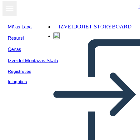
IZVEIDOJIET STORYBOARD
Mājas Lapa
Resursi
Skatīt kā
Cenas
slaidrādi
Izveidot Montāžas Skala
Reģistrēties
Ielogoties
Zirnekļu Karte — 3