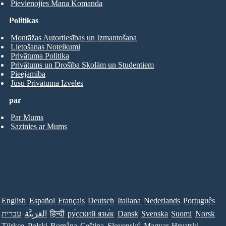
Pievienojies Mana Komanda
Politikas
Montāžas Autortiesības un Izmantošana
Lietošanas Noteikumi
Privātuma Politika
Privātums un Drošība Skolām un Studentiem
Pieejamība
Jūsu Privātuma Izvēles
par
Par Mums
Sazinies ar Mums
English
Español
Français
Deutsch
Italiana
Nederlands
Português
עברית
العَرَبِيَّة
हिन्दी
ру́сский язы́к
Dansk
Svenska
Suomi
Norsk
Türkçe
Polski
Româna
Ceština
Slovenský
Magyar
Hrvatski