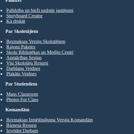
Palīdzēt
Palīdzība un bieži uzdotie jautājumi
Storyboard Creator
Kā drukāt
Par Skolotājiem
Bezmaksas Versija Skolotājiem
Rajona Paketes
Skolu Bibliotēkas un Mediju Centri
Apmācības Sesijas
Visi Skolotāju Resursi
Darblapu Veidnes
Plakātu Veidnes
Par Studentiem
Mans Classroom
Photos For Class
Komandām
Bezmaksas Izmēģinājuma Versija Komandām
Biznesa Resursi
Izveidot Darbam