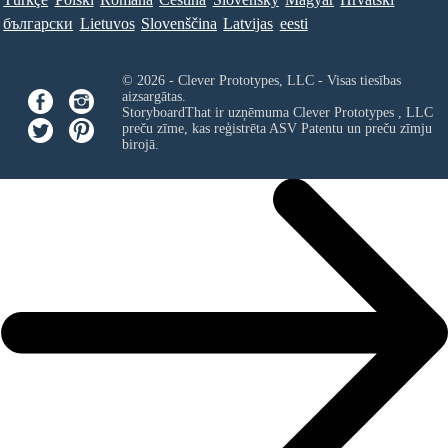
български
Lietuvos
Slovenščina
Latvijas
eesti
© 2026 - Clever Prototypes, LLC - Visas tiesības
aizsargātas.
StoryboardThat ir uzņēmuma
Clever Prototypes , LLC
preču zīme, kas reģistrēta ASV Patentu un preču zīmju
birojā.