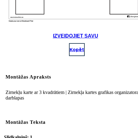
IZVEIDOJIET SAVU
Kopēt
Montāžas Apraksts
Zirnekļu karte ar 3 kvadrātiem | Zirnekļa kartes grafikas organizator
darblapas
Montāžas Teksta
Slidkalniņš: 1