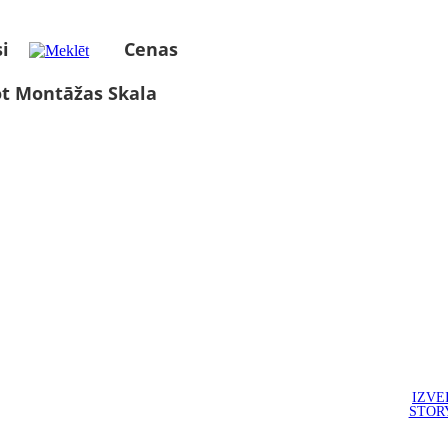
i
Cenas
ot Montāžas Skala
IZVE
STOR