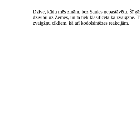
Dzīve, kādu mēs zinām, bez Saules nepastāvētu. Šī gā
dzīvību uz Zemes, un tā tiek klasificēta kā zvaigzne. T
zvaigžņu cikliem, kā arī kodolsintēzes reakcijām.