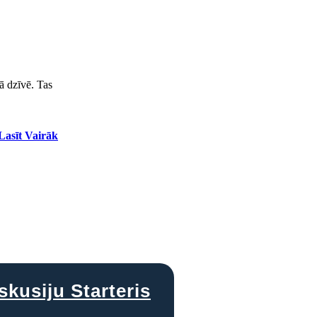
vā dzīvē. Tas
Lasīt Vairāk
skusiju Starteris