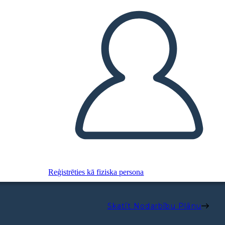
Reģistrēties kā fiziska persona
Skatīt Nodarbību Plānu