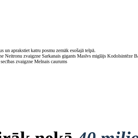
us un aprakstiet katru posmu zemāk esošajā telpā.
e Neitronu zvaigzne Sarkanais gigants Masīvs miglājs Kodolsintēze Ba
ā secības zvaigzne Melnais caurums