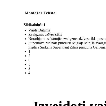
Montāžas Teksta
Slidkalniņš: 1
Vārds Datums
Zvaigznes dzīves cikls
Norādījumi: sakārtojiet zvaigznes dzīves cikla posm
Supernova Melnais punduris Miglājs Mirušā zvaigzn
miglājs Sarkans Supergiant Zilais punduris Galven
1
2
6
5
3
4