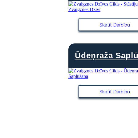
Skatīt Darbību
Ūdeņraža Sapl
Skatīt Darbību