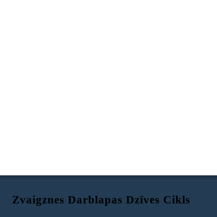
Zvaigznes Darblapas Dzīves Cikls