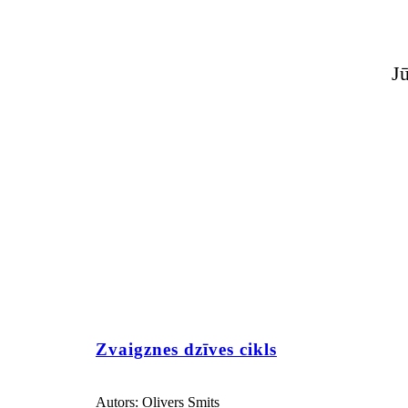
Jū
Zvaigznes dzīves cikls
Autors: Olivers Smits