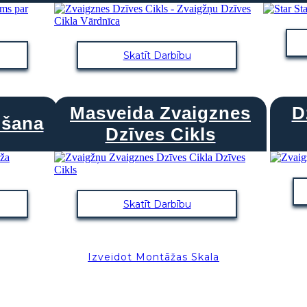
Skatīt Darbību
Masveida Zvaigznes
D
ūšana
Dzīves Cikls
Skatīt Darbību
Izveidot Montāžas Skala