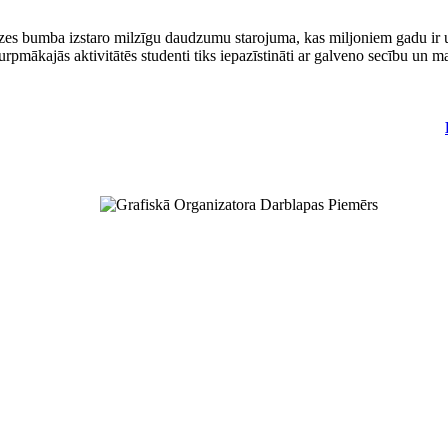
zes bumba izstaro milzīgu daudzumu starojuma, kas miljoniem gadu ir u
urpmākajās aktivitātēs studenti tiks iepazīstināti ar galveno secību un m