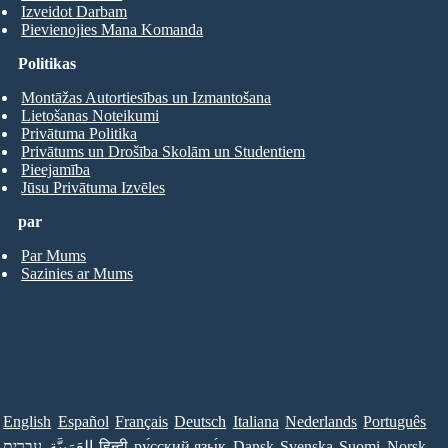
Izveidot Darbam
Pievienojies Mana Komanda
Politikas
Montāžas Autortiesības un Izmantošana
Lietošanas Noteikumi
Privātuma Politika
Privātums un Drošība Skolām un Studentiem
Pieejamība
Jūsu Privātuma Izvēles
par
Par Mums
Sazinies ar Mums
English
Español
Français
Deutsch
Italiana
Nederlands
Português
עברית
العَرَبِيَّة
हिन्दी
ру́сский язы́к
Dansk
Svenska
Suomi
Norsk