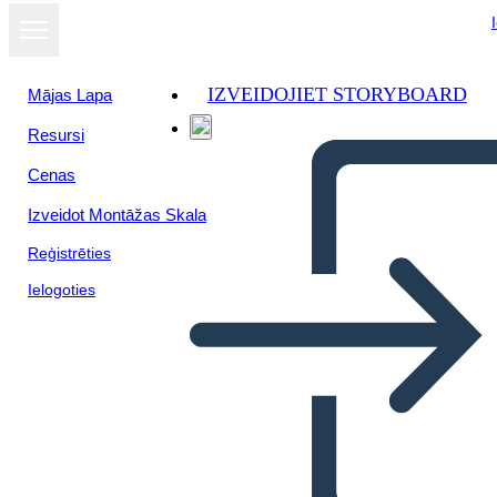
IZVEIDOJIET STORYBOARD
Mājas Lapa
Resursi
Cenas
Izveidot Montāžas Skala
Reģistrēties
Ielogoties
Bokomslagsplakat 1