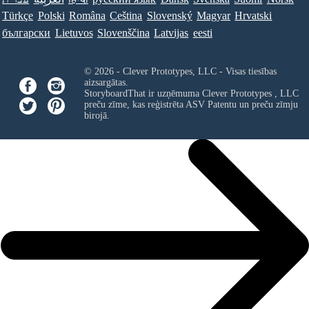
Türkçe
Polski
Româna
Ceština
Slovenský
Magyar
Hrvatski
български
Lietuvos
Slovenščina
Latvijas
eesti
© 2026 - Clever Prototypes, LLC - Visas tiesības
aizsargātas.
StoryboardThat ir uzņēmuma
Clever Prototypes , LLC
preču zīme, kas reģistrēta ASV Patentu un preču zīmju
birojā.