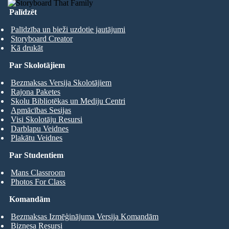
Palīdzēt
Palīdzība un bieži uzdotie jautājumi
Storyboard Creator
Kā drukāt
Par Skolotājiem
Bezmaksas Versija Skolotājiem
Rajona Paketes
Skolu Bibliotēkas un Mediju Centri
Apmācības Sesijas
Visi Skolotāju Resursi
Darblapu Veidnes
Plakātu Veidnes
Par Studentiem
Mans Classroom
Photos For Class
Komandām
Bezmaksas Izmēģinājuma Versija Komandām
Biznesa Resursi