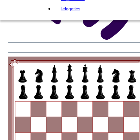
Ielogoties