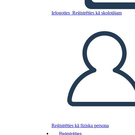
Ielogoties
Reģistrēties kā skolotājam
Kopējiet šo stāstu tabulu
IZVEIDOT STĀSTU SHĒMU
ATSKAŅOT SLAIDRĀDI
IZLASI MAN
Reģistrēties kā fiziska persona
Reģistrēties