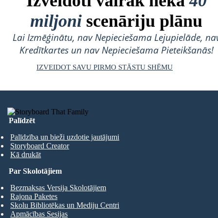
Izveidoti vairāk nekā
40
miljoni
scenāriju plānu
Lai Izmēģinātu, nav Nepieciešama Lejupielāde, na
Kredītkartes un nav Nepieciešama Pieteikšanās!
IZVEIDOT SAVU PIRMO STĀSTU SHĒMU
Palīdzēt
Palīdzība un bieži uzdotie jautājumi
Storyboard Creator
Kā drukāt
Par Skolotājiem
Bezmaksas Versija Skolotājiem
Rajona Paketes
Skolu Bibliotēkas un Mediju Centri
Apmācības Sesijas