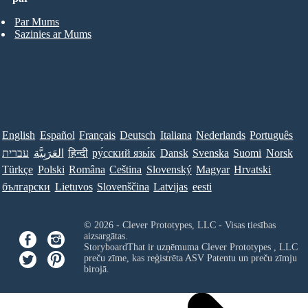
Par Mums
Sazinies ar Mums
English
Español
Français
Deutsch
Italiana
Nederlands
Português
עברית
العَرَبِيَّة
हिन्दी
ру́сский язы́к
Dansk
Svenska
Suomi
Norsk
Türkçe
Polski
Româna
Ceština
Slovenský
Magyar
Hrvatski
български
Lietuvos
Slovenščina
Latvijas
eesti
© 2026 - Clever Prototypes, LLC - Visas tiesības
aizsargātas.
StoryboardThat ir uzņēmuma
Clever Prototypes , LLC
preču zīme, kas reģistrēta ASV Patentu un preču zīmju
birojā.