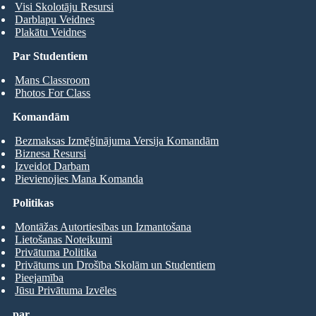
Visi Skolotāju Resursi
Darblapu Veidnes
Plakātu Veidnes
Par Studentiem
Mans Classroom
Photos For Class
Komandām
Bezmaksas Izmēģinājuma Versija Komandām
Biznesa Resursi
Izveidot Darbam
Pievienojies Mana Komanda
Politikas
Montāžas Autortiesības un Izmantošana
Lietošanas Noteikumi
Privātuma Politika
Privātums un Drošība Skolām un Studentiem
Pieejamība
Jūsu Privātuma Izvēles
par