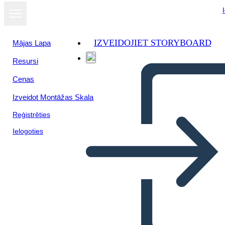
IZVEIDOJIET STORYBOARD
Mājas Lapa
Resursi
Skatīt kā
Cenas
slaidrādi
Izveidot Montāžas Skala
Reģistrēties
Ielogoties
Farba Šachovnice