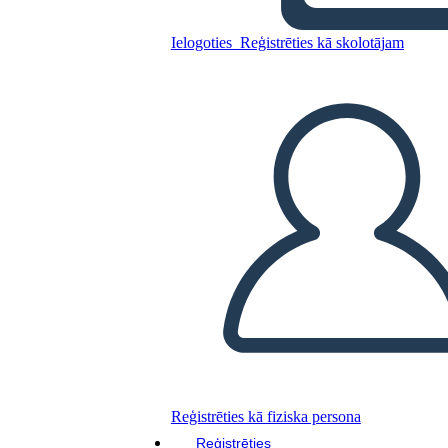
Ielogoties
Reģistrēties kā skolotājam
Kopējiet šo stāstu tabulu
IZVEIDOT STĀSTU SHĒMU
ATSKAŅOT SLAIDRĀDI
IZLASI MAN
Reģistrēties kā fiziska persona
Reģistrēties