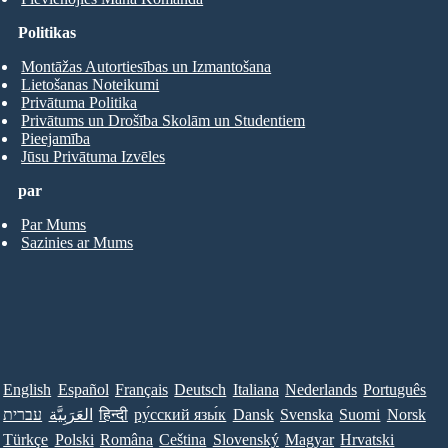
Politikas
Montāžas Autortiesības un Izmantošana
Lietošanas Noteikumi
Privātuma Politika
Privātums un Drošība Skolām un Studentiem
Pieejamība
Jūsu Privātuma Izvēles
par
Par Mums
Sazinies ar Mums
English
Español
Français
Deutsch
Italiana
Nederlands
Português
עברית
العَرَبِيَّة
हिन्दी
ру́сский язы́к
Dansk
Svenska
Suomi
Norsk
Türkçe
Polski
Româna
Ceština
Slovenský
Magyar
Hrvatski