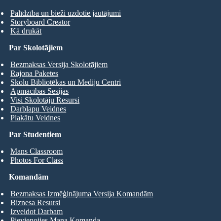
Palīdzība un bieži uzdotie jautājumi
Storyboard Creator
Kā drukāt
Par Skolotājiem
Bezmaksas Versija Skolotājiem
Rajona Paketes
Skolu Bibliotēkas un Mediju Centri
Apmācības Sesijas
Visi Skolotāju Resursi
Darblapu Veidnes
Plakātu Veidnes
Par Studentiem
Mans Classroom
Photos For Class
Komandām
Bezmaksas Izmēģinājuma Versija Komandām
Biznesa Resursi
Izveidot Darbam
Pievienojies Mana Komanda