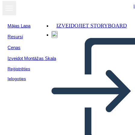
IZVEIDOJIET STORYBOARD
Mājas Lapa
Resursi
Skatīt kā
Cenas
slaidrādi
Izveidot Montāžas Skala
Reģistrēties
Ielogoties
Schránka s Návrhmi
Nápadov