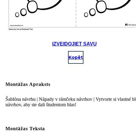
IZVEIDOJIET SAVU
Kopēt
Montāžas Apraksts
Šablóna návrhu | Nápady v rámčeku návrhov | Vytvorte si vlastné b
návrhov, aby ste dali študentom hlas!
Montāžas Teksta