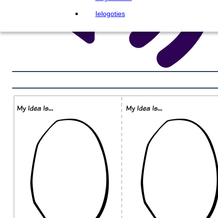
Ielogoties