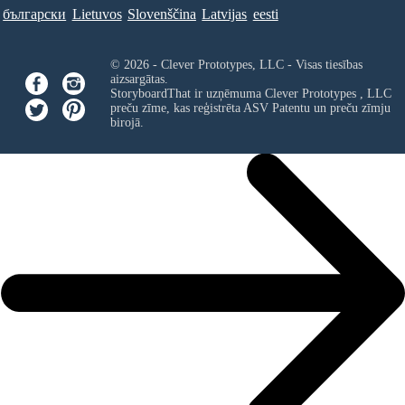
български
Lietuvos
Slovenščina
Latvijas
eesti
© 2026 - Clever Prototypes, LLC - Visas tiesības
aizsargātas.
StoryboardThat ir uzņēmuma
Clever Prototypes , LLC
preču zīme, kas reģistrēta ASV Patentu un preču zīmju
birojā.