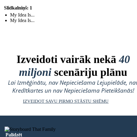
Slidkalniņš: 1
My Idea Is...
My Idea Is...
Izveidoti vairāk nekā
40
miljoni
scenāriju plānu
Lai Izmēģinātu, nav Nepieciešama Lejupielāde, na
Kredītkartes un nav Nepieciešama Pieteikšanās!
IZVEIDOT SAVU PIRMO STĀSTU SHĒMU
Palīdzēt