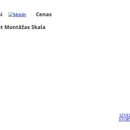
i
Cenas
ot Montāžas Skala
IZVE
STOR