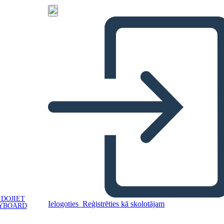
IDOJIET
Ielogoties
Reģistrēties kā skolotājam
YBOARD