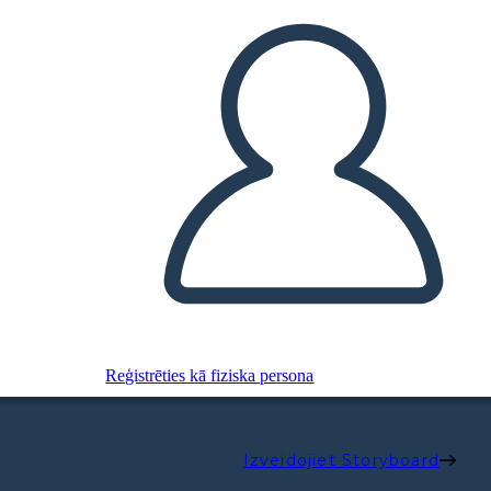
Reģistrēties kā fiziska persona
Izveidojiet Storyboard