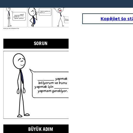
SORUN
BÜYÜK ADIM
TANIMA BAŞARI
Yapmam gereken en
büyük şey _________.
_________ yapmak
istiyorum ve bunu
Kopējiet šo st
yapmak için _________
yapmam gerekiyor.
Sé que lo hice bien
cuando _________.
Create your own at Storyboard That
SORUN
BÜYÜK ADIM
Yapmam 
büyük şey
_________ yapmak
istiyorum ve bunu
yapmak için _________
yapmam gerekiyor.
Create your own at Storyboard That
BÜYÜK ADIM
TANIMA BAŞAR