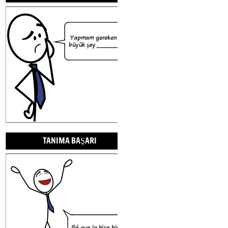
Yapmam gereken en
büyük şey _________.
Sé que l
cuando _
TANIMA BAŞARI
Sé que lo hice bien