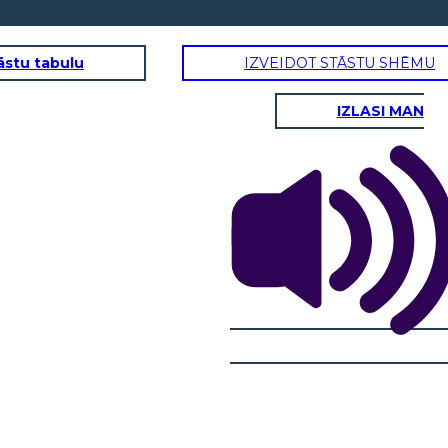
āstu tabulu
IZVEIDOT STĀSTU SHĒMU
IZLASI MAN
TANIMA BAŞARI
gereken en
 _________.
Sé que lo hice bien
cuando _________.
I