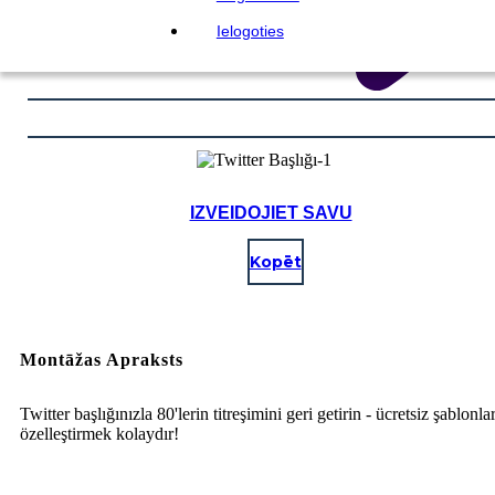
Ielogoties
IZVEIDOJIET SAVU
Kopēt
Montāžas Apraksts
Twitter başlığınızla 80'lerin titreşimini geri getirin - ücretsiz şablonlar
özelleştirmek kolaydır!