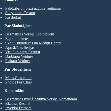
Palīdzība un bieži uzdotie jautājumi
Storyboard Creator
Kā drukāt
Par Skolotājiem
Bezmaksas Versija Skolotājiem
Rajona Paketes
Skolu Bibliotēkas un Mediju Centri
Apmācības Sesijas
Visi Skolotāju Resursi
Darblapu Veidnes
Plakātu Veidnes
Par Studentiem
Mans Classroom
Photos For Class
Komandām
Bezmaksas Izmēģinājuma Versija Komandām
Biznesa Resursi
Izveidot Darbam