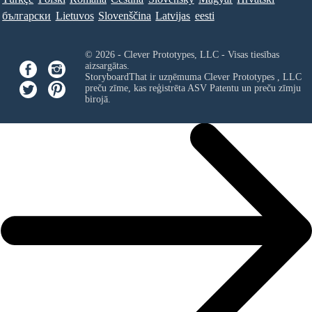
български
Lietuvos
Slovenščina
Latvijas
eesti
© 2026 - Clever Prototypes, LLC - Visas tiesības
aizsargātas.
StoryboardThat ir uzņēmuma
Clever Prototypes , LLC
preču zīme, kas reģistrēta ASV Patentu un preču zīmju
birojā.