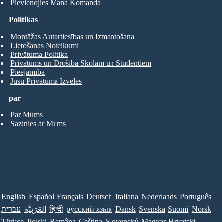
Pievienojies Mana Komanda
Politikas
Montāžas Autortiesības un Izmantošana
Lietošanas Noteikumi
Privātuma Politika
Privātums un Drošība Skolām un Studentiem
Pieejamība
Jūsu Privātuma Izvēles
par
Par Mums
Sazinies ar Mums
English
Español
Français
Deutsch
Italiana
Nederlands
Português
עברית
العَرَبِيَّة
हिन्दी
ру́сский язы́к
Dansk
Svenska
Suomi
Norsk
Türkçe
Polski
Româna
Ceština
Slovenský
Magyar
Hrvatski