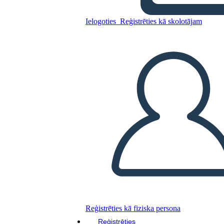
Kopējiet šo stāstu tabulu
Ielogoties
Reģistrēties kā skolotājam
IZVEIDOT STĀSTU SHĒMU
ATSKAŅOT SLAIDRĀDI
IZLASI MAN
Reģistrēties kā fiziska persona
Reģistrēties