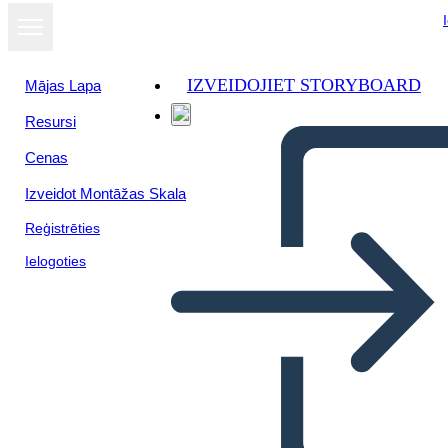
IZVEIDOJIET STORYBOARD
Mājas Lapa
Resursi
Cenas
Izveidot Montāžas Skala
Reģistrēties
Ielogoties
Twitter Başlığı-1