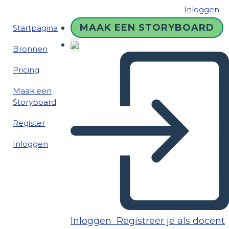
Inloggen
MAAK EEN STORYBOARD
Startpagina
Bronnen
Pricing
Maak een
Storyboard
Register
Inloggen
Inloggen
Registreer je als docent