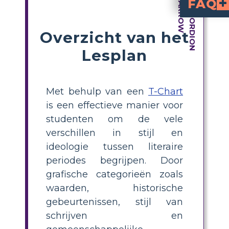
FAQ
Wat zijn enkele i
Enkele veelvoorkomende voorbeelden zijn de Romantiek, die de nadruk legt op emotie, creativiteit, onafhankelijkheid en een verbinding met de natuur; Realisme, 
Welke effecten hadden de verstedelijking en de industriële revolutie op de literatuur in de realistis
De nadruk op het vastleggen van het stadsleven, de industrialisatie en de effecten van de moderniteit op mensen in realistische en natu
Hoe veranderde de schrijfstijl van he
Nieuwe technologie en experimentele benaderingen van het vertellen van verhalen werden vaak gebruikt door m
Overzicht van het
Lesplan
Met behulp van een
T-Chart
is een effectieve manier voor
studenten om de vele
verschillen in stijl en
ideologie tussen literaire
periodes begrijpen. Door
grafische categorieën zoals
waarden, historische
gebeurtenissen, stijl van
schrijven en