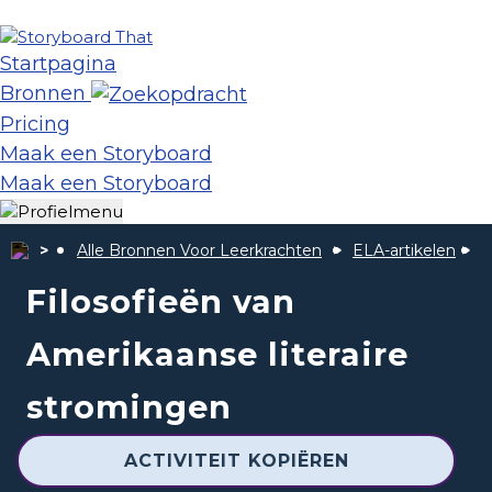
Startpagina
Bronnen
Pricing
Maak een Storyboard
Maak een Storyboard
Alle Bronnen Voor Leerkrachten
ELA-artikelen
A
Filosofieën van
Amerikaanse literaire
stromingen
ACTIVITEIT KOPIËREN