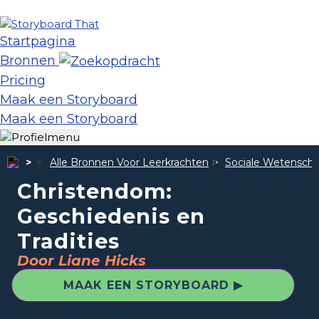
Startpagina
Bronnen
Pricing
Maak een Storyboard
Maak een Storyboard
Alle Bronnen Voor Leerkrachten
Sociale Wetensch
Christendom:
Geschiedenis en
Tradities
Door Liane Hicks
MAAK EEN STORYBOARD ▶